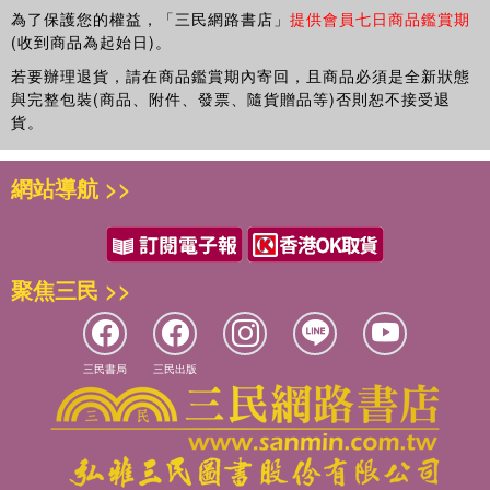
我與我的蘇迪勒遊戲◆盧怡安
為了保護您的權益，「三民網路書店」
提供會員七日商品鑑賞期
(收到商品為起始日)。
40 人水之間
若要辦理退貨，請在商品鑑賞期內寄回，且商品必須是全新狀態
當我們與水同行◆編輯部
與完整包裝(商品、附件、發票、隨貨贈品等)否則恕不接受退
貨。
46 水與創作
藝文創作中的水◆編輯部
網站導航 >>
【生活史】
52 本季片單
聚焦三民 >>
水能載舟、亦能覆舟——水與人◆翁稷安
56 女人本事
三民書局
三民出版
一日臺鐵人，一生臺鐵人——俞秋苓◆萬蓓琪
【臺史博大小事】
60 大展微觀