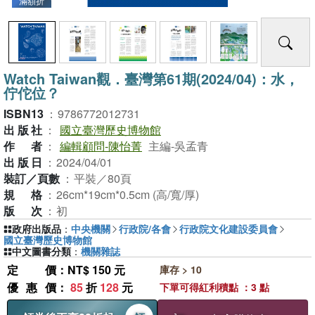
滿額折
Watch Taiwan觀．臺灣第61期(2024/04)：水，
佇佗位？
ISBN13
：
9786772012731
出版社
：
國立臺灣歷史博物館
作者
：
編輯顧問-陳怡菁
主編-吳孟青
出版日
：
2024/04/01
裝訂／頁數
：
平裝／80頁
規格
：
26cm*19cm*0.5cm (高/寬/厚)
版次
：
初
政府出版品
：
中央機關
行政院/各會
行政院文化建設委員會
國立臺灣歷史博物館
中文圖書分類
：
機關雜誌
定價
：NT$ 150 元
庫存 > 10
優惠價
：
85
折
128
元
下單可得紅利積點 ：3 點