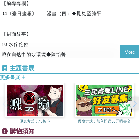
【前導專欄】
「水，佇佗位？」
04《臺日畫報》——漫畫（四）◆鳳氣至純平
靜下心來仔細觀察，也許你會發現：
【封面故事】
水編織了你的生活，
10 水佇佗位
組成了我們共同存在的世界。
More
藏在自然中的水環境◆陳怡菁
16 水域共學
主題書展
▲各期《觀・臺灣》內容可參考臺史博官網
「重見・雲林溪」——從一張老照片開始關心家鄉的河川◆黃
更多書展
https://www.nmth.gov.tw/publicationlist?uid=175
莉婷
22 水路重尋
找回玩水的孩子◆顧玉蓉
28 水堀記憶
優惠方式：
75折起
優惠方式：
加入即送50元購書金
台江地區的「食水堀」——集眾人之力打造的飲水池◆翁育民
購物須知
34 水裡食光