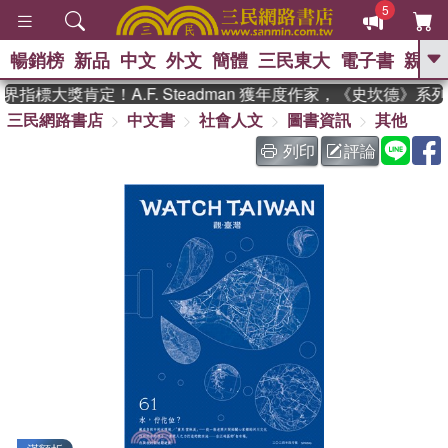
5
暢銷榜
新品
中文
外文
簡體
三民東大
電子書
親子
GO
指標大獎肯定！A.F. Steadman 獲年度作家，《史坎德》系
三民網路書店
中文書
社會人文
圖書資訊
其他
、
熱搜：
東野圭吾
高希均教授回憶錄
、
、
、
The Odyssey
父親節
如果歷
列印
評論
、
、
史是一群喵
暑期推薦
國際布克
、
、
獎 臺灣漫遊錄
方念華
台灣的李
、
、
登輝時代
數學女孩：黎曼猜想
偉大的迷走神經