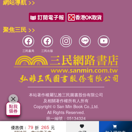
網站導航 >>
搭配詳盡的地圖和自駕攻略，

一書在手，暢遊冰島全境。

聚焦三民 >>
★自駕環島完整攻略

三民書局
三民出版
冰島旅遊除了參加當地旅遊團，

自駕是最為方便與省錢的旅遊方式，

然而如何規劃安全且盡興的自駕行程，

本站著作權屬弘雅三民圖書股份有限公司
及相關著作權所有人所有
卻是冰島旅遊規劃的一大挑戰之一，

Copyright © San Min Book Co.,Ltd.
All Rights Reserved.
統一編號：05134324
書中詳列了自駕Step by Step，

79
265
優惠價：