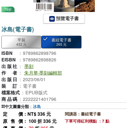
79折
預覽電子書
冰島(電子書)
平裝
書紐電子書
432 元
265 元
ISBN
：
9789862898796
EISBN
：
9789862898826
出版社
：
墨刻
作者
：
朱月華‧墨刻編輯部
出版日
：
2023/06/01
裝訂
：
電子書
檔案格式
：
EPUB版式
商品碼
：
2222221401796
中文圖書分類
：
冰島
定價
：NT$ 336 元
閱讀器：書紐電子書
原售價
： 100 折 336 元
下單可得紅利積點 ：7 點