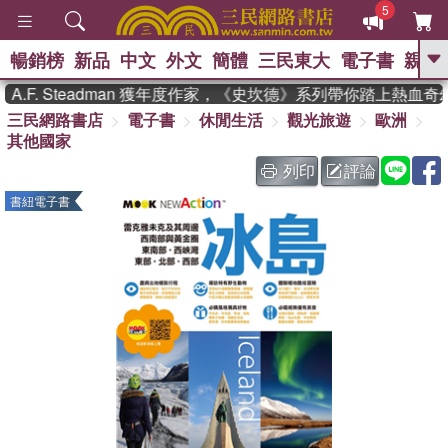
5
暢銷榜
新品
中文
外文
簡體
三民東大
電子書
親子
GO
F. Steadman 獲年度作家，《史坎德》系列帶你踏上熱血奇幻
三民網路書店
電子書
休閒生活
觀光旅遊
歐洲
、
熱搜：
東野圭吾
高希均教授回憶錄
其他國家
、
、
、
The Odyssey
父親節
如果歷
、
、
史是一群喵
暑期推薦
國際布克
列印
評論
、
、
獎 臺灣漫遊錄
方念華
台灣的李
書紐電子書
、
、
登輝時代
數學女孩：黎曼猜想
偉大的迷走神經