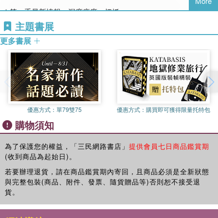
More
★第一手最新情報，深度廣度一把抓

主題書展
文字與攝影記者為你先行探路，親自前往採訪，

更多書展
實地造訪名勝景點、餐廳、飯店等，

帶回最新、最詳實的吃喝玩樂相關資訊，

是坊間唯一兼顧廣度與深度的旅遊導覽書籍。

優惠方式：
單79雙75
優惠方式：
購買即可獲得限量托特包
購物須知
★分區導覽，深入冰島全島風景名勝

為了保護您的權益，「三民網路書店」
提供會員七日商品鑑賞期
(收到商品為起始日)。
雷克雅維克及郊區、南部黃金圈三景、世界遺產國家公園、

若要辦理退貨，請在商品鑑賞期內寄回，且商品必須是全新狀態
與完整包裝(商品、附件、發票、隨貨贈品等)否則恕不接受退
歐洲僅存的唯一冰原、黑沙灘、藍湖、米湖等地熱溫泉區，

貨。
本書囊括冰島東南西北各區風景名勝，
