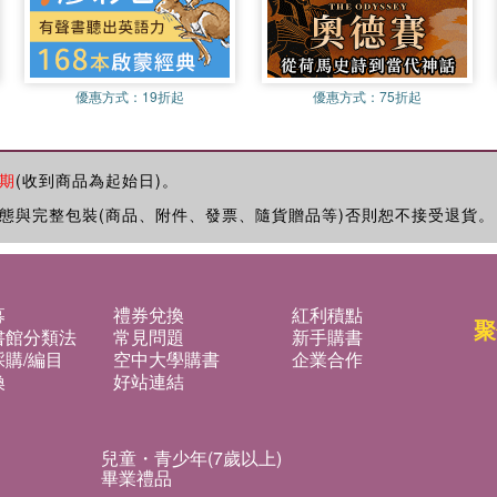
優惠方式：
19折起
優惠方式：
75折起
期
(收到商品為起始日)。
態與完整包裝(商品、附件、發票、隨貨贈品等)否則恕不接受退貨。
募
禮券兌換
紅利積點
聚
書館分類法
常見問題
新手購書
購/編目
空中大學購書
企業合作
換
好站連結
兒童・青少年(7歲以上)
畢業禮品