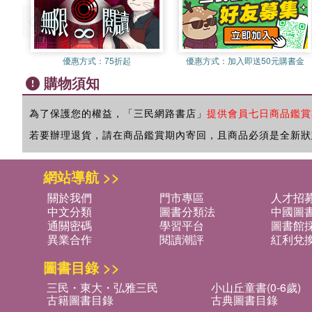
優惠方式：
75折起
優惠方式：
加入即送50元購書金
購物須知
為了保護您的權益，「三民網路書店」
提供會員七日商品鑑賞
若要辦理退貨，請在商品鑑賞期內寄回，且商品必須是全新狀
網站導航 >>
關於我們
門市專區
人才招
中文分類
圖書分類法
中國圖
通關密碼
學習平台
圖書館採
異業合作
閱讀潮評
紅利兌
圖書目錄 >>
三民・東大・弘雅三民
小山丘童書(0-6歲)
古籍圖書目錄
古典圖書目錄