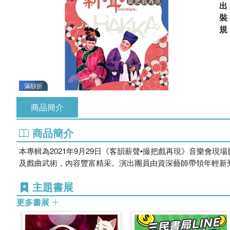
出
滿額折
商品簡介
商品簡介
本專輯為2021年9月29日《客韻薪聲•撮把戲再現》音樂
及戲曲武術，內容豐富精采。演出團員由資深藝師帶領年輕新
主題書展
更多書展