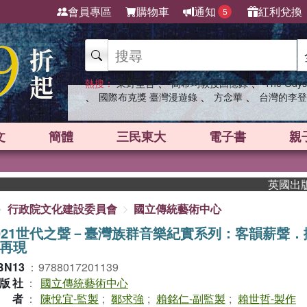
會員專區
購物車
通知
紅利兌換
5
、
、
熱搜：
東野圭吾
高希均教授回憶錄
The Odys
、
、
、
國際布克獎 臺灣漫遊錄
方念華
台灣的李登
文
簡體
三民東大
電子書
親
英國出版界指
行政院文化建設委員會
國立傳統藝術中心
021世代之聲－臺灣族群音樂紀實系列：客韻薪聲．
再現
BN13
：
9788017201139
版社
：
國立傳統藝術中心
作者
：
陳悅宜-監製
;
鄒求強
;
賴銘仁-副監製
;
賴世哲-製作