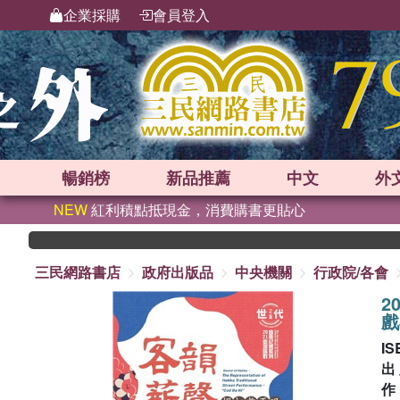
企業採購
會員登入
暢銷榜
新品
推薦
中文
外
NEW
紅利積點抵現金，消費購書更貼心
三民網路書店
政府出版品
中央機關
行政院/各會
2
戲
IS
出