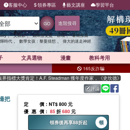
客服中心
領券專區
藝文講座
學習平台
進階搜尋
GO
、
、
、
sey
父親節
如果歷史是一群喵
暑期推薦
、
、
輝時代
數學女孩：黎曼猜想
偉大的迷走神經
子
文具選物
漫畫
教科考用
165反詐騙
標大獎肯定！A.F. Steadman 獲年度作家，《史坎德》系列
評論
撮把
定價
：NT$ 800 元
優惠價
：
85
折
680
元
領券後再享88折起
領