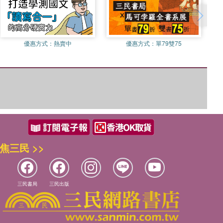
優惠方式：
熱賣中
優惠方式：
單79雙75
焦三民 >>
三民書局
三民出版