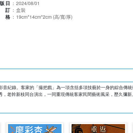
版日
：
2024/08/01
裝訂
：
盒裝
規格
：
19cm*14cm*2cm (高/寬/厚)
會現場影音紀錄。客家的「撮把戲」為一項含括多項技藝於一身的綜合
秀，老幹新枝同台演出，一同重現傳統客家民間藝術風采，歷久彌新