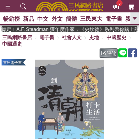
5
暢銷榜
新品
中文
外文
簡體
三民東大
電子書
親子
GO
！A.F. Steadman 獲年度作家，《史坎德》系列帶你踏上熱
三民網路書店
電子書
社會人文
史地
中國歷史
、
熱搜：
東野圭吾
高希均教授回憶錄
中國通史
、
、
、
The Odyssey
父親節
如果歷
、
、
史是一群喵
暑期推薦
國際布克
評論
、
、
獎 臺灣漫遊錄
方念華
台灣的李
書紐電子書
、
、
登輝時代
數學女孩：黎曼猜想
偉大的迷走神經