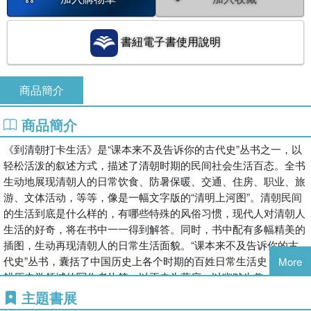
書紐電子書使用說明
商品簡介
商品簡介
《到清朝打卡生活》是“课本来不及告诉你的古代史”丛书之一，以
轻松活泼的叙述方式，描述了清朝时期的民间社会生活百态。全书
生动地展现清朝人的日常饮食、防暑保暖、交通、住房、职业、旅
游、文体活动，等等，像是一幅文字版的“清明上河图”。清朝民间
的生活到底是什么样的，有哪些特殊的风俗习惯，现代人对清朝人
生活的好奇，将在书中一一得到解答。同时，书中配有多幅精美的
插图，生动再现清朝人的日常生活面貌。“课本来不及告诉你的古
代史”丛书，囊括了中国历史上各个时期的百姓日常生活史，由深
More
耕历史学领域的写作者执笔，以正史为蓝底，以幽默生趣、易于阅
读的讲史方式，还原各个朝代的不同社会风貌，生动呈现中国古代
主題書展
百姓生活的变迁和传承。