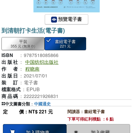
預覽電子書
到清朝打卡生活(電子書)
平裝
書紐電子書
355 元
(無庫存)
221 元
ISBN
：
9787518085866
出版社
：
中国纺织出版社
作者
：
程晓南
出版日
：
2021/07/01
裝訂
：
電子書
檔案格式
：
EPUB
商品碼
：
2222221926831
中文圖書分類
：
中國通史
定價
：NT$ 221 元
閱讀器：書紐電子書
下單可得紅利積點 ：6 點
加入收藏
加入購物車