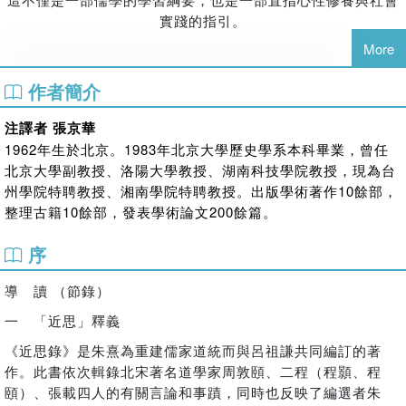
實踐的指引。
More
本書五大特色與價值：
作者簡介
▸儒學道統的再建工程：朱熹與呂祖謙的理學宣言
注譯者 張京華
為重建儒家正統思想，朱熹與呂祖謙從北宋四子（周敦頤、
1962年生於北京。1983年北京大學歷史學系本科畢業，曾任
二程、張載）思想中擇其精粹，加以編輯註解，形成集學術傳
北京大學副教授、洛陽大學教授、湖南科技學院教授，現為台
承與創見於一體的核心著作。
州學院特聘教授、湘南學院特聘教授。出版學術著作10餘部，
整理古籍10餘部，發表學術論文200餘篇。
▸由「近思」入門，通往理學之道
序
書名取自《論語》子夏所言「切問而近思，仁在其中矣」，
導 讀 （節錄）
意指學思由淺入深、由近及遠。本書通過「從人事至天理」
「從自身至社會」的兩重進路，奠定讀者修身、齊家、治國的
一 「近思」釋義
思想起點。
《近思錄》是朱熹為重建儒家道統而與呂祖謙共同編訂的著
作。此書依次輯錄北宋著名道學家周敦頤、二程（程顥、程
頤）、張載四人的有關言論和事蹟，同時也反映了編選者朱
▸四子為體，六人為用：儒學語錄的濃縮精華