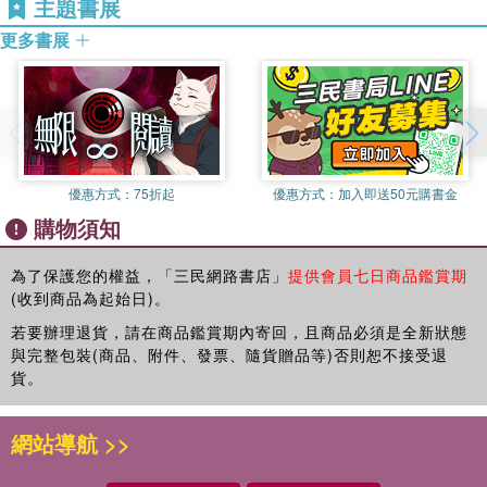
主題書展
也夫！……不怨天，不尤人，下學而上達，知我者其天乎！」
（《論語‧憲問》）「下」是形下之器，指人事；「上」是形上
卷一○ 政事
更多書展
之道，指天理。孔子又說：「君子上達，小人下達。」（《論
卷一一 教學
語‧憲問》）不學習的人只有下達，沒有上達；經過了學習的人
卷一二 警戒
便應該由下達提升而至上達。第二，有由近而遠亦即由自身到
社會的含義。孔子說：「古者包羲（伏羲）氏之王天下也，仰
卷一三 辨別異端
則觀象於天，俯則觀法於地，觀鳥獸之文與地之宜，近取諸
卷一四 總論聖賢
身，遠取諸物，於是始作八卦，以通神明之德，以類萬物之
優惠方式：
75折起
優惠方式：
加入即送50元購書金
情。」（《易傳‧繫辭下》）身外之物，不論遠近，其實都可以
附 錄
購物須知
和自身取得關聯。萬物乃至神明都有本心，有情由，都可以由
近思錄後序 朱 熹
反觀自身得到了解。孟子說：「萬物皆備於我矣。反身而誠，
為了保護您的權益，「三民網路書店」
提供會員七日商品鑑賞期
樂莫大焉；強恕而行，求仁莫近焉。」（《孟子‧盡心上》）能
近思錄後序 呂祖謙
(收到商品為起始日)。
夠凡事推己及人，那麼距離獲知天下公理也就不遠了。《大
進近思錄表 葉 采
學》說：「物有本末，事有終始，知所先後，則近道矣。」譬
若要辦理退貨，請在商品鑑賞期內寄回，且商品必須是全新狀態
與完整包裝(商品、附件、發票、隨貨贈品等)否則恕不接受退
如要想平天下，先要治國；要想治國，先要齊家；要想齊家，
近思錄集解序 張伯行
貨。
先要修身。「自天子以至於庶人，壹是皆以修身為本。」《中
近思錄集註序、近思錄集註後序（二篇） 茅星來
庸》也說：「君子之道：本諸身，徵諸庶民，考諸三王而不
近思錄集註序 江 永
繆，建諸天地而不悖，質諸鬼神而無疑，百世以俟聖人而不
網站導航 >>
惑。」朱熹說：「《近思錄》一書，無不切人身、救人病
近思錄集解序 李文炤
者。」（《朱子語類》卷一○五）要之，所有的社會作為、政