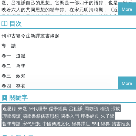
熹、呂祖謙自己的思想。它既是一部四子的語錄，也是一部反
表面為四位北宋儒者之語錄，實則也映照朱熹、呂祖謙的學
More
映著六人的共同思想的精華錄。在宋元明清時期，《近思錄》
術主張，是理解宋明理學的最佳原點；清代《四庫全書》評其
是影響最大最廣的入門性、階梯性的學術書。編纂者朱熹曾經
為「性理諸書之祖」，可見其地位之重。
目次
對他的弟子們說：「《近思錄》好看。四子，六經之階梯；
《近思錄》，四子之階梯。」（《朱子語類》卷一○五）清代
刊印古籍今注新譯叢書緣起
四庫館臣稱「宋明諸儒若何氏基、薛氏瑄、羅氏欽順，莫不服
▸學以致用，思想與實踐兼備
膺是書……實為後來性理諸書之祖。」（《四庫全書總目提
導 讀
從「博學、篤志、切問、近思」到「博學、審問、慎思、明
要》）葉采稱《近思錄》「規模之大而進修有序，綱領之要而
卷一 道體
辨、篤行」的遞進，本書不止談知識、談思辨，更關注如何在
節目詳明，體用兼該，本末殫舉。」（葉采〈進近思錄表〉）
日常中落實仁義與修身，讓儒學成為「可行的哲學」。
江永稱「凡義理根源，聖學體用，皆在此編……蓋孔曾思孟而
卷二 為學
後，僅見此書。」（江永《近思錄集註‧自序》）古人治學講究
卷三 致知
「家法」，學習的途徑與趨向有純正與駁雜之分，選擇不同的
More
▸注譯新解，輕鬆進入宋代理學的世界
卷四 存養
門徑，其結果也相去絕遠，而《近思錄》便是步入正途的第一
步。
由專業學者全新注譯，語譯清晰，搭配導讀與註解，適合初
卷五 克治
關鍵字
學者閱讀，同時提供進階讀者思考理學脈絡、宋明思想之演
《近思錄》的題名，取的是孔子弟子子夏的一句話。《論語‧子
卷六 家道
近思錄
朱熹
宋代理學
儒學經典
呂祖謙
周敦頤
程頤
張載
變。
張》說：「子夏曰：『博學而篤志，切問而近思，仁在其中
卷七 出處
理學導讀
國學書籍儒家思想
國學入門
理學經典
朱子學
矣。』」「近」之一字，可以解釋為開始、開端。在儒家學說
哲學導讀
宋代思想
中國傳統文化
經典譯注
學術經典
讀書推薦
中，具體有兩層含義。第一，有由下而上亦即由明人事到明天
卷八 治體
理的含義。學習是要自下而上，循序漸進。孔子說：「莫我知
卷九 治法