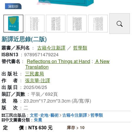
滿額折
新譯近思錄(二版)
叢書／系列名
：
古籍今注新譯
／
哲學類
ISBN13
：
9789571479224
替代書名
：
Reflections on Things at Hand
:
A New
Translation
出版社
：
三民書局
作者
：
張京華-注譯
出版日
：
2025/06/25
裝訂／頁數
：
平裝／692頁
規格
：
23.2cm*17.2cm*3.3cm (高/寬/厚)
版次
：
二
三民出版品
：
文哲･史地･藝術
古籍今注新譯
哲學類
中文圖書分類
：
朱熹
定價
：NT$ 630 元
庫存 > 10