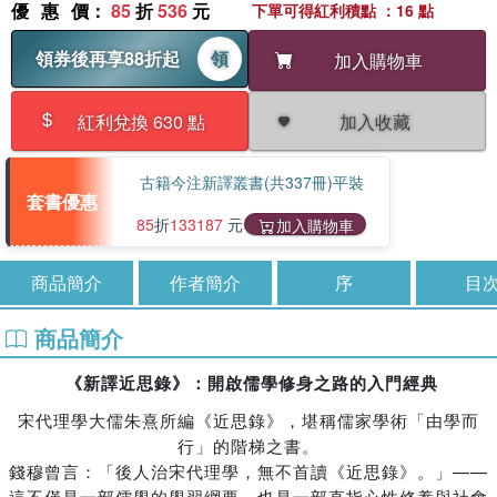
優惠價
：
85
折
536
元
下單可得紅利積點 ：16 點
領券後再享88折起
領
加入購物車
加入收藏
紅利兌換 630 點
古籍今注新譯叢書(共337冊)平裝
套書優惠
85
折
133187
元
加入購物車
商品簡介
作者簡介
序
目
商品簡介
《新譯近思錄》：開啟儒學修身之路的入門經典
宋代理學大儒朱熹所編《近思錄》，堪稱儒家學術「由學而
行」的階梯之書。
錢穆曾言：「後人治宋代理學，無不首讀《近思錄》。」——
這不僅是一部儒學的學習綱要，也是一部直指心性修養與社會