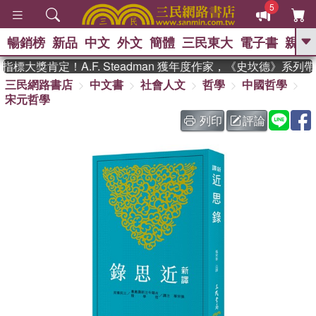
5
暢銷榜
新品
中文
外文
簡體
三民東大
電子書
親子
GO
大獎肯定！A.F. Steadman 獲年度作家，《史坎德》系列
三民網路書店
中文書
社會人文
哲學
中國哲學
、
、
熱搜：
東野圭吾
The Odyssey
宋元哲學
、
、
父親節
如果歷史是一群喵
暑期
、
、
推薦
國際布克獎 臺灣漫遊錄
方
列印
評論
、
、
念華
台灣的李登輝時代
數學女
、
孩：黎曼猜想
偉大的迷走神經