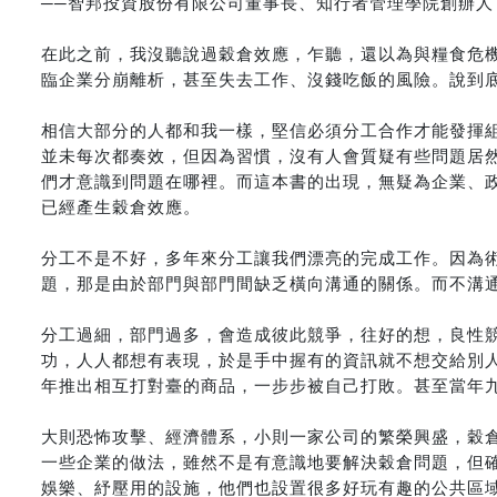
──智邦投資股份有限公司董事長、知行者管理學院創辦人
在此之前，我沒聽說過穀倉效應，乍聽，還以為與糧食危
臨企業分崩離析，甚至失去工作、沒錢吃飯的風險。說到
相信大部分的人都和我一樣，堅信必須分工合作才能發揮
並未每次都奏效，但因為習慣，沒有人會質疑有些問題居然
們才意識到問題在哪裡。而這本書的出現，無疑為企業、
已經產生穀倉效應。
分工不是不好，多年來分工讓我們漂亮的完成工作。因為
題，那是由於部門與部門間缺乏橫向溝通的關係。而不溝
分工過細，部門過多，會造成彼此競爭，往好的想，良性
功，人人都想有表現，於是手中握有的資訊就不想交給別
年推出相互打對臺的商品，一步步被自己打敗。甚至當年
大則恐怖攻擊、經濟體系，小則一家公司的繁榮興盛，穀
一些企業的做法，雖然不是有意識地要解決穀倉問題，但確
娛樂、紓壓用的設施，他們也設置很多好玩有趣的公共區