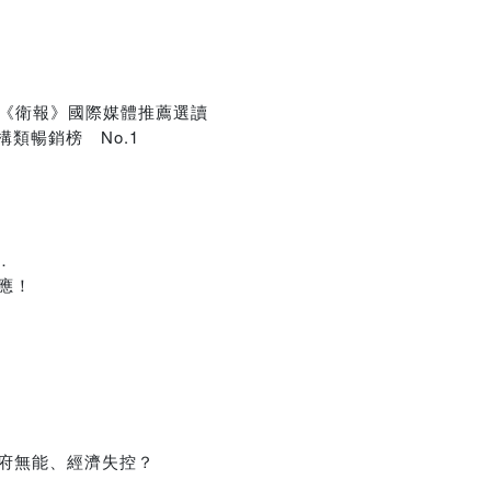
、《衛報》國際媒體推薦選讀
構類暢銷榜 No.1
…
應！
府無能、經濟失控？