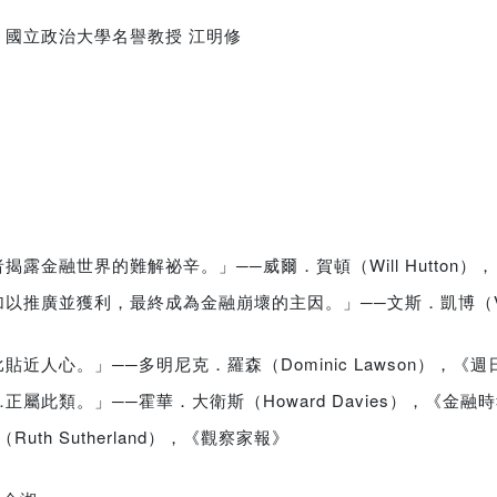
國立政治大學名譽教授 江明修
金融世界的難解祕辛。」──威爾．賀頓（Will Hutton）
廣並獲利，最終成為金融崩壞的主因。」──文斯．凱博（Vinc
人心。」──多明尼克．羅森（Dominic Lawson），《
此類。」──霍華．大衛斯（Howard Davies），《金融
h Sutherland），《觀察家報》