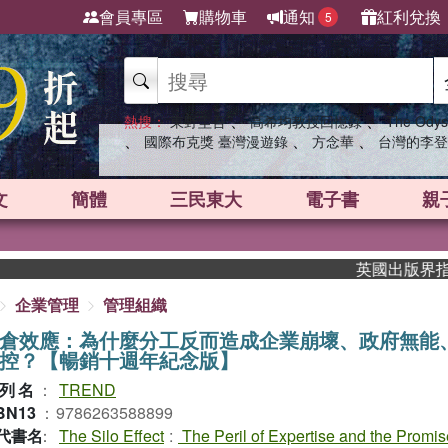
會員專區
購物車
通知
紅利兌換
5
、
、
熱搜：
東野圭吾
高希均教授回憶錄
The Odys
、
、
、
國際布克獎 臺灣漫遊錄
方念華
台灣的李登
文
簡體
三民東大
電子書
親
英國出版界指標大獎肯定！
企業管理
管理組織
倉效應：為什麼分工反而造成企業崩壞、政府無能
控？【暢銷十週年紀念版】
列名
：
TREND
BN13
：
9786263588899
代書名
：
The Silo Effect
:
The Peril of Expertise and the Promis