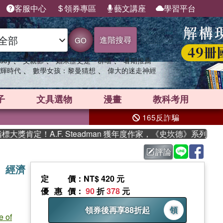
客服中心
領券專區
藝文講座
學習平台
進階搜尋
GO
、
、
、
sey
父親節
如果歷史是一群喵
暑期推薦
、
、
輝時代
數學女孩：黎曼猜想
偉大的迷走神經
子
文具選物
漫畫
教科考用
165反詐騙
A.F. Steadman 獲年度作家，《史坎德》系列帶你踏上熱血
評論
、經濟
定價
：NT$ 420 元
優惠價
：
90
折
378
元
領券後再享88折起
領
e of