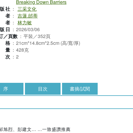
Breaking Down Barriers
版社
：
三采文化
作者
：
吉蓮.邰蒂
譯者
：
林力敏
版日
：
2026/03/06
訂／頁數
：
平裝／352頁
規格
：
21cm*14.8cm*2.5cm (高/寬/厚)
重量
：
428克
版次
：
2
序
目次
書摘/試閱
、彭建文... ...一致盛讚推薦