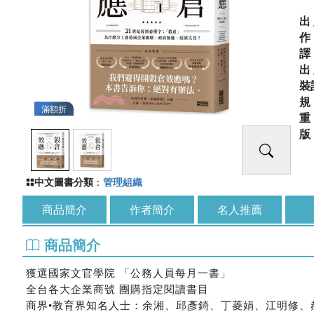
出
出
裝
滿額折
中文圖書分類
：
管理組織
商品簡介
作者簡介
名人推薦
商品簡介
獲選國家文官學院 「公務人員每月一書」
全台各大企業商號 團購指定閱讀書目
商界•教育界知名人士：余湘、邱彥錡、丁菱娟、江明修、郝旭烈