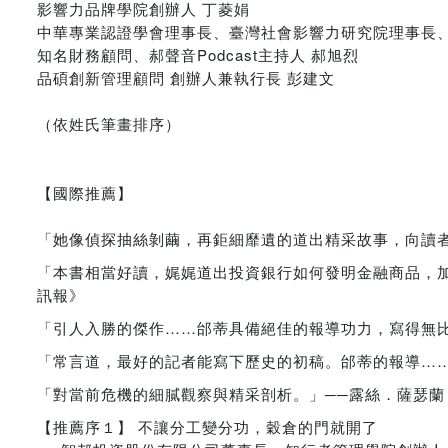
影響力品牌學院創辦人 丁菱娟
中華專業認證學會理事長、臺灣社會影響力研究院理事長、
知名財務顧問、郝聲音Podcast主持人 郝旭烈
品碩創新管理顧問 創辦人兼執行長 彭建文
（依姓氏筆畫排序）
【國際推薦】
「她像偵探抽絲剝繭，再鉅細靡遺的道出精采故事，向讀者揭露
「本書相當好讀，娓娓道出投資銀行如何發明金融商品，加以推
訊報》
「引人入勝的傑作……邰蒂具備絕佳的報導功力，寫得無比貼近
「常言道，最好的記者能寫下歷史的初稿。邰蒂的報導……正屬
「對當前危機的細膩觀察與精采剖析。」──露絲．薩瑟蘭（Rut
【推薦序１】 不讓分工變分功，穀倉的門就開了