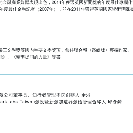
金融商業媒體表現出色，2014年獲選英國新聞獎的年度最佳專欄
的年度最佳金融記者（2007年），並在2011年獲得英國國家學術院
榮三文學獎等國內重要文學獎項，曾任聯合報〈繽紛版〉專欄作家。
能》、《精準提問的力量》等書。
限公司董事長、知行者管理學院創辦人 余湘
Labs Taiwan創投暨新創加速器創始管理合夥人 邱彥錡