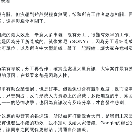
 余湘
機有關。但沒想到雖然與糧食無關，卻和所有工作者息息相關。
底，還是與糧食有關了。
組織的最大效應，畢竟人多事雜，沒有分工，很難有效率的工作
是因為分工所造成的。就像索尼（SONY），因為分工過細造
政府單位，以及所有中大型組織，敲了一記醒鐘，讓大家在危機
術業有專攻，分工再合作，確實是處理大量資訊、大宗案件最有
通的原因，在我看來都是因為人性。
競爭有助企業發展，也是好事。但難免也會有競爭過度，反而壞
人，只想獨占，反而形成人力資源上的浪費，多做無益的事。索
九一一的恐怖攻擊，也因為資訊沒有及時分享，才會發生悲劇。
倉效應的影響真的很深遠。所以如何打開穀倉大門，是我們未來
實也發生不錯的功效，說不定可以給大家借鏡。Google的辦
域，讓同事之間關係更融洽，溝通自然無礙。