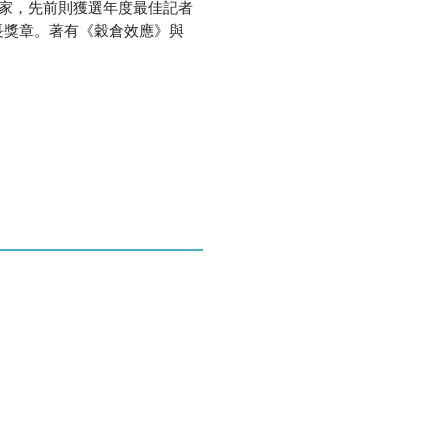
作家，先前則獲選年度最佳記者
院長獎章。著有《穀倉效應》與
優惠方式：
熱賣中