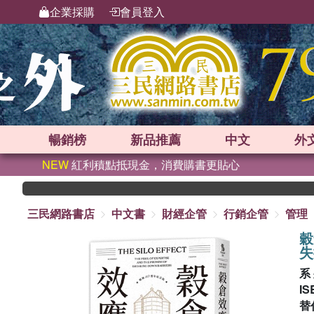
企業採購
會員登入
暢銷榜
新品
推薦
中文
外
NEW
紅利積點抵現金，消費購書更貼心
三民網路書店
中文書
財經企管
行銷企管
管理
穀
失
系
IS
替