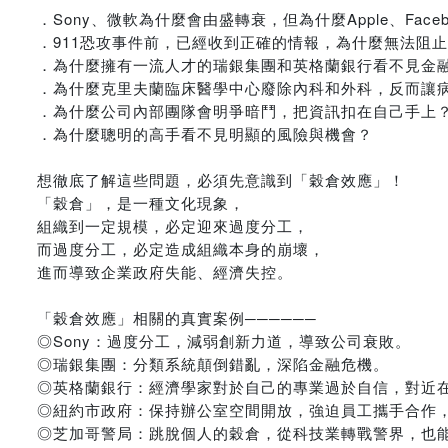
．Sony、微軟為什麼會由盛轉衰，但為什麼Apple、Face
．911恐攻事件前，已經收到正確的情報，為什麼無法阻
．為什麼擁有一流人才的瑞銀集團和英格蘭銀行看不見金
．為什麼克里夫蘭臨床醫學中心廢除內科和外科，反而讓
．為什麼公司內部團隊會明爭暗鬥，把資訊扣在自己手上
．為什麼聰明的高手看不見明顯的風險與機會？
想徹底了解這些問題，必須先意識到「穀倉效應」！
「穀倉」，是一種文化現象，
組織到一定規模，必定迎來過度分工，
而過度分工，必定造成組織本身的崩壞，
進而導致企業政府失能、經濟失控。
「穀倉效應」相關的真實案例──────
◎Sony：過度分工，減弱創新力道，導致公司衰敗。
◎瑞銀集團：分類系統顛倒錯亂，深陷金融危機。
◎英格蘭銀行：經濟學家對於自己的專業過於自信，對近
◎紐約市政府：保持辦公室空間開放，強迫員工攜手合作
◎芝加哥警局：跳脫個人的穀倉，從科技業轉戰警界，也