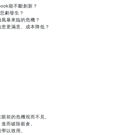
book能不斷創新？
止悲劇發生？
融風暴來臨的危機？
病患更滿意、成本降低？
？
在眼前的危機視而不見。
，進而破除穀倉。
能學以致用。