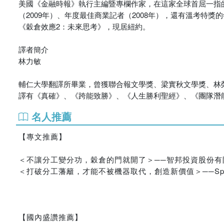
美國《金融時報》執行主編暨專欄作家，在這家全球首屈一指的
（2009年）、年度最佳商業記者（2008年），還有溫考特獎
《穀倉效應2：未來思考》，現居紐約。
譯者簡介
林力敏
輔仁大學翻譯所畢業，曾獲聯合報文學獎、梁實秋文學獎、林
譯有《真確》、《跨能致勝》、《人生勝利聖經》、《團隊潛
名人推薦
【專文推薦】
＜不讓分工變分功，穀倉的門就開了＞──智邦投資股份有
＜打破分工藩籬，才能不被機器取代，創造新價值＞──Spark
【國內盛讚推薦】