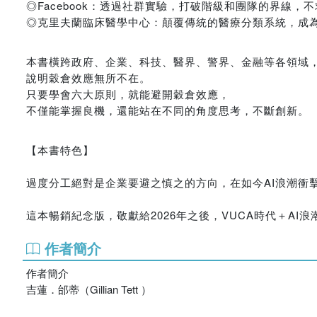
◎Facebook：透過社群實驗，打破階級和團隊的界線，
◎克里夫蘭臨床醫學中心：顛覆傳統的醫療分類系統，成
本書橫跨政府、企業、科技、醫界、警界、金融等各領域
說明穀倉效應無所不在。
只要學會六大原則，就能避開穀倉效應，
不僅能掌握良機，還能站在不同的角度思考，不斷創新。
【本書特色】
過度分工絕對是企業要避之慎之的方向，在如今AI浪潮衝
這本暢銷紀念版，敬獻給2026年之後，VUCA時代＋AI
作者簡介
作者簡介
吉蓮．邰蒂（Gillian Tett ）