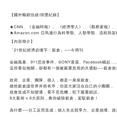
【國外暢銷佳績/得獎紀錄】
★CNN、《金融時報》、 《經濟學人》、《觀察家報》
★Amazon.com 亞馬遜行為科學類、人類學類、流程與架
【內容簡介】
「21世紀經濟必懂字：穀倉」──今周刊
金融風暴、911恐攻事件、SONY衰退、Facebook崛起…
這些看似無關，卻都有一個被嚴重忽視的共通點──穀倉效
政府、企業、團隊、個人，都是一座座穀倉。
雖然穀倉讓世界井然有序，但當大家活在自己的小圈圈，
就會造成不知變通，看不見危機，犯下嚴重錯誤。
8大案例 x 6大原則，教你破除穀倉，駕馭穀倉！
為什麼──分工反而造成：個人失去競爭力、企業崩壞、政