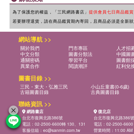
為了保護您的權益，「三民網路書店」
提供會員七日商品鑑賞
若要辦理退貨，請在商品鑑賞期內寄回，且商品必須是全新狀
網站導航 >>
關於我們
門市專區
人才招
中文分類
圖書分類法
中國圖
通關密碼
學習平台
圖書館採
異業合作
閱讀潮評
紅利兌
圖書目錄 >>
三民・東大・弘雅三民
小山丘童書(0-6歲)
古籍圖書目錄
古典圖書目錄
聯絡資訊 >>
網路書店
復北店
台北市復興北路386號
台北市復興北路386
電話：02-2500-6600轉 130、131
電話：02-2500-6600
客服信箱：
ec@sanmin.com.tw
營業時間：11:00 AM -