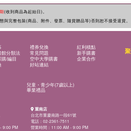
期
(收到商品為起始日)。
態與完整包裝(商品、附件、發票、隨貨贈品等)否則恕不接受退貨。
募
禮券兌換
紅利積點
聚
書館分類法
常見問題
新手購書
購/編目
空中大學購書
企業合作
換
好站連結
兒童・青少年(7歲以上)
畢業禮品
重南店
號
台北市重慶南路一段61號
電話：02-2361-7511
 9:00 PM
營業時間：11:00 AM - 9:00 PM