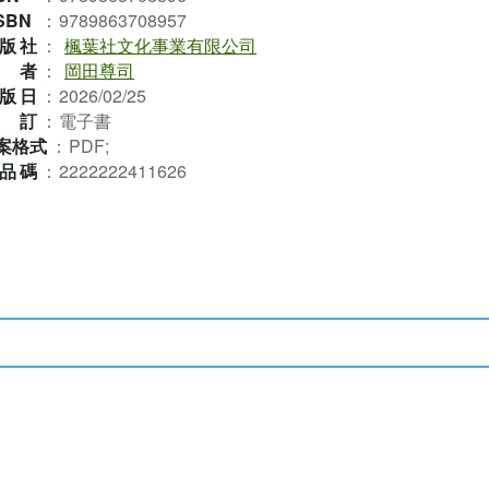
SBN
：
9789863708957
版社
：
楓葉社文化事業有限公司
作者
：
岡田尊司
版日
：
2026/02/25
裝訂
：
電子書
案格式
：
PDF;
品碼
：
2222222411626