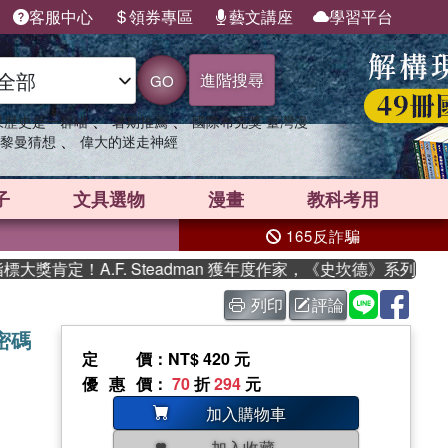
客服中心
領券專區
藝文講座
學習平台
進階搜尋
GO
、
、
果歷史是一群喵
暑期推薦
國際布克獎 臺灣漫
、
黎曼猜想
偉大的迷走神經
子
文具選物
漫畫
教科考用
165反詐騙
肯定！A.F. Steadman 獲年度作家，《史坎德》系列帶你踏
列印
評論
密碼
定價
：NT$ 420 元
優惠價
：
70
折
294
元
加入購物車
加入收藏