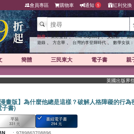
會員專區
購物車
通知
紅利兌換
5
、
、
、
熱搜：
東野圭吾
The Odyssey
父親節
如
、
、
、
遊錄
方念華
台灣的李登輝時代
數學女孩：
文
簡體
三民東大
電子書
親
英國出版界指標大獎
漫畫版】為什麼他總是這樣？破解人格障礙的行為
電子書)
平裝
書紐電子書
331 元
294 元
BN
：
9789863708896