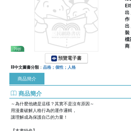
EI
出
出
檔
商
70折
預覽電子書
中文圖書分類
：
品格；個性；人格
商品簡介
商品簡介
～為什麼他總是這樣？其實不是沒有原因～

用漫畫破解人格行為的運作邏輯，

讓理解成為保護自己的力量！

【本書特色】
