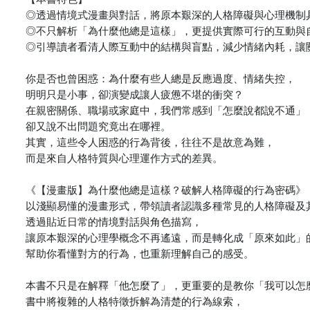
◎透過情境式漫畫與對話，將原本艱深的人格障礙與心理機制
◎不只解析「為什麼他總是這樣」，更提供實際可行的互動與
◎引導讀者看清人際互動中的結構與盲點，減少情緒內耗，讓
你是否也曾困惑：為什麼有些人總是反應過度、情緒失控，

明明只是小事，卻演變成讓人疲憊不堪的衝突？

在親密關係、職場或家庭中，我們常感到「怎麼說都說不通」，
卻又說不出問題究竟出在哪裡。

其實，這些令人困惑的行為背後，往往不是故意為難，

而是來自人格特質與心理運作方式的差異。

《【漫畫版】為什麼他總是這樣？破解人格障礙的行為密碼》

以淺顯易懂的漫畫形式，帶領讀者認識多種常見的人格障礙及其
透過貼近日常的情境對話與角色描寫，

讓原本艱深的心理學概念不再遙遠，而是轉化成「原來如此」的
幫助你看懂對方的行為，也重新理解自己的感受。

本書不只是在解釋「他怎麼了」，更重要的是教你「我可以怎麼
書中將複雜的人格特徵拆解為清楚的行為線索，
