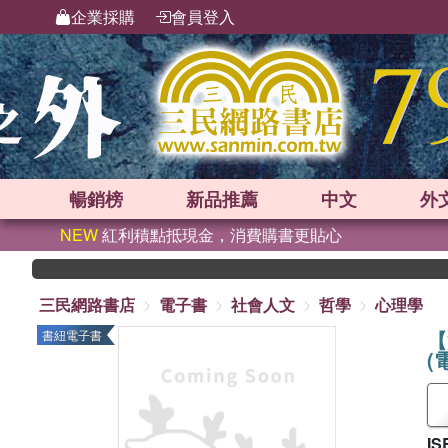
企業採購
會員登入
暢銷榜
新品
推薦
中文
外
NEW
紅利積點抵現金，消費購書更貼心
三民網路書店
電子書
社會人文
哲學
心理學
【
書紐電子書
(
IS