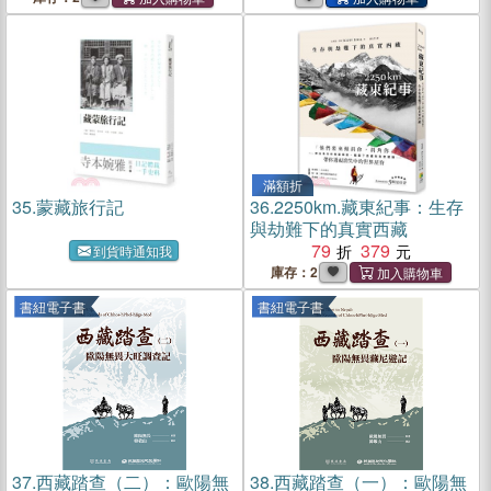
滿額折
35.
蒙藏旅行記
36.
2250km.藏東紀事：生存
與劫難下的真實西藏
79
379
到貨時通知我
庫存：2
書紐電子書
書紐電子書
37.
西藏踏查（二）：歐陽無
38.
西藏踏查（一）：歐陽無