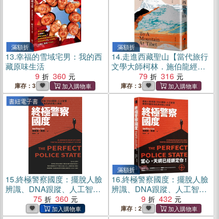
滿額折
滿額折
13.
幸福的雪域宅男：我的西
14.
走進西藏聖山【當代旅行
藏原味生活
文學大師柯林．施伯龍經典
9
360
改版】
79
316
庫存：3
庫存：3
書紐電子書
滿額折
15.
終極警察國度：擺脫人臉
16.
終極警察國度：擺脫人臉
辨識、DNA跟蹤、人工智
辨識、DNA跟蹤、人工智
慧，揭開中國反烏托邦的駭
75
360
慧，揭開中國反烏托邦的駭
9
432
人真相(電子書)
人真相
庫存：2