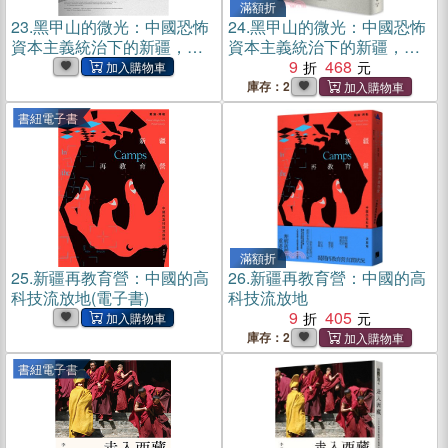
滿額折
23.
黑甲山的微光：中國恐怖
24.
黑甲山的微光：中國恐怖
資本主義統治下的新疆，從
資本主義統治下的新疆，從
科技監控、流放青年與釘子
科技監控、流放青年與釘子
9
468
戶一窺維吾爾族的苦難與其
戶一窺維吾爾族的苦難與其
庫存：2
反抗(電子書)
反抗
書紐電子書
滿額折
25.
新疆再教育營：中國的高
26.
新疆再教育營：中國的高
科技流放地(電子書)
科技流放地
9
405
庫存：2
書紐電子書