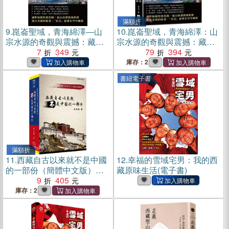
滿額折
9.
崑崙聖域，青海綿澤―山
10.
崑崙聖域，青海綿澤：山
宗水源的奇觀與震撼：藏傳
宗水源的奇觀與震撼：藏傳
文化×禪寺活佛×古道互市×堆
7
349
文化×禪寺活佛×古道互市×堆
79
394
繡唐卡×歌舞慶典，湖光山色
繡唐卡×歌舞慶典，湖光山色
庫存：2
相映成趣，探索西陲之地的
相映成趣，探索西陲之地的
書紐電子書
風貌(電子書)
風貌
滿額折
11.
西藏自古以來就不是中國
12.
幸福的雪域宅男：我的西
的一部份（簡體中文版）：
藏原味生活(電子書)
用中國的官方／權威文獻明
9
405
證
庫存：2