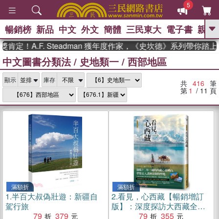
5
暢銷榜
新品
中文
外文
簡體
三民東大
電子書
親子
GO
.F. Steadman 獲年度作家，《史坎德》系列帶你踏上熱血奇
中文圖書分類法
/
史地類一
/
西部地區
、
熱搜：
東野圭吾
高希均教授回憶錄
、
、
、
The Odyssey
父親節
如果歷
、
、
顯示
庫存
史是一群喵
暑期推薦
國際布克
共
416
筆
、
、
獎 臺灣漫遊錄
方念華
台灣的李
第
1
/ 11
頁
、
、
登輝時代
數學女孩：黎曼猜想
偉大的迷走神經
滿額折
滿額折
1.
半百大叔偽壯遊：新疆自
2.
看見，心西藏【暢銷增訂
駕行旅
版】：深度探訪大西藏全境
79
379
之美，分享大山大水教會我
79
355