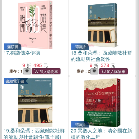
滿額折
滿額折
17.
禮讚佛洛伊德
18.
桑和朵瑪：西藏離散社群
的流動與社會韌性
9
495
9
378
庫存：1
庫存：2
書紐電子書
滿額折
19.
桑和朵瑪：西藏離散社群
20.
異鄉人之地：清帝國在新
的流動與社會韌性(電子書)
疆的教化工程