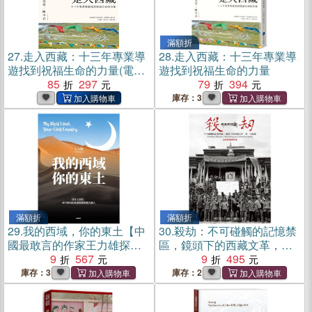
滿額折
27.
走入西藏：十三年專業導
28.
走入西藏：十三年專業導
遊找到祝福生命的力量(電子
遊找到祝福生命的力量
書)
85
297
79
394
庫存：3
滿額折
滿額折
29.
我的西域，你的東土【中
30.
殺劫：不可碰觸的記憶禁
國最敢言的作家王力雄探索
區，鏡頭下的西藏文革，第
新疆議題經典著作新版，新
9
567
一次披露
9
495
增〈十六年後續篇〉】
庫存：3
庫存：2