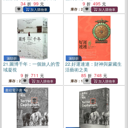
34
99
9
495
庫存：2
滿額折
滿額折
21.
圖博千年：一個旅人的雪
22.
好運連連：財神與蒙藏生
域凝視
活藝術之美
9
711
85
748
庫存：2
庫存：1
書紐電子書