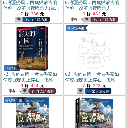
5.
邊疆變局：西藏與蒙古的
6.
邊疆變局：西藏與蒙古的
信仰、改革與帝國角力(電子
信仰、改革與帝國角力
書)
7
336
9
432
庫存：4
書紐電子書
滿額折
7.
消失的古國：考古學家如
8.
消失的古國：考古學家如
何發掘歷史上存在、但地理
何發掘歷史上存在、但地理
上消失的36個國家
9
414
上消失的 36 個國家(電子書)
7
322
庫存：5
書紐電子書