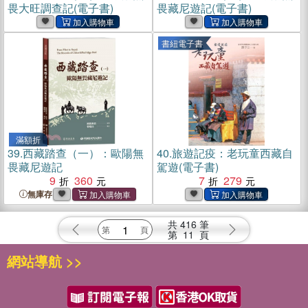
畏大旺調查記(電子書)
畏藏尼遊記(電子書)
書紐電子書
滿額折
39.
西藏踏查（一）：歐陽無
40.
旅遊記疫：老玩童西藏自
畏藏尼遊記
駕遊(電子書)
9
360
7
279
無庫存
共
416
筆
第
11
頁
網站導航 >>