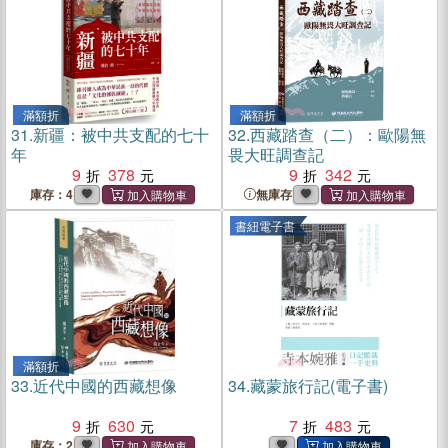
滿額折
滿額折
31.
新疆：被中共支配的七十
32.
西藏踏查（二）：歐陽無
年
畏大旺調查記
9
378
9
342
庫存：4
無庫存
書紐電子書
滿額折
33.
近代中國的西藏想像
34.
藏蒙旅行記(電子書)
9
630
7
483
庫存：2