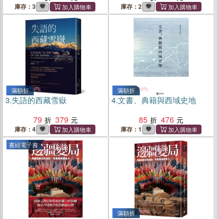
的事（隨書附贈限定版：神
庫存：3
庫存：2
山「岡仁波齊」＆聖湖「納
木措」殊勝祝福明信片）
滿額折
滿額折
3.
失語的西藏雪嶽
4.
文書、典籍與西域史地
79
379
85
476
庫存：4
庫存：1
書紐電子書
滿額折