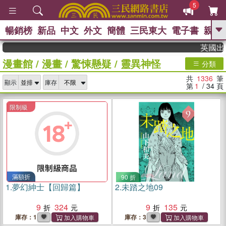
5
暢銷榜
新品
中文
外文
簡體
三民東大
電子書
親子
GO
英國出版界指
漫畫館
/
漫畫
/
驚悚懸疑
/
靈異神怪
、
、
熱搜：
東野圭吾
The Odyssey
分類
、
、
父親節
如果歷史是一群喵
暑期
共
1336
筆
、
、
顯示
庫存
推薦
國際布克獎 臺灣漫遊錄
方
第
1
/ 34
頁
、
、
念華
台灣的李登輝時代
數學女
、
孩：黎曼猜想
偉大的迷走神經
限制級
滿額折
90 折
1.
夢幻紳士【回歸篇】
2.
未踏之地09
9
324
9
135
庫存：1
庫存：3