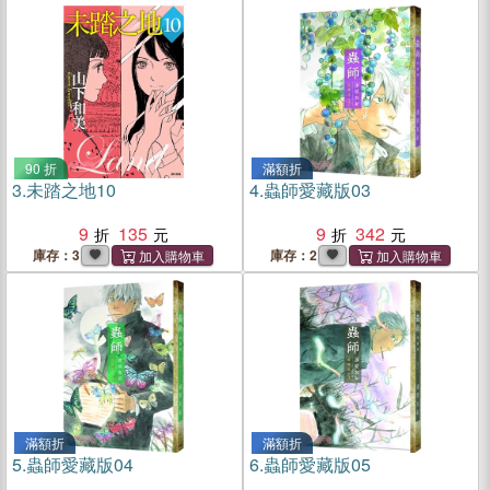
90 折
滿額折
3.
未踏之地10
4.
蟲師愛藏版03
9
135
9
342
庫存：3
庫存：2
滿額折
滿額折
5.
蟲師愛藏版04
6.
蟲師愛藏版05