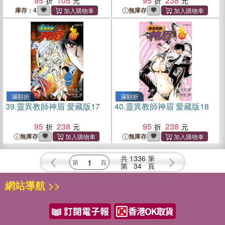
95
105
95
238
庫存：4
無庫存
滿額折
滿額折
39.
靈異教師神眉 愛藏版17
40.
靈異教師神眉 愛藏版18
95
238
95
238
無庫存
無庫存
共
1336
筆
第
34
頁
網站導航 >>