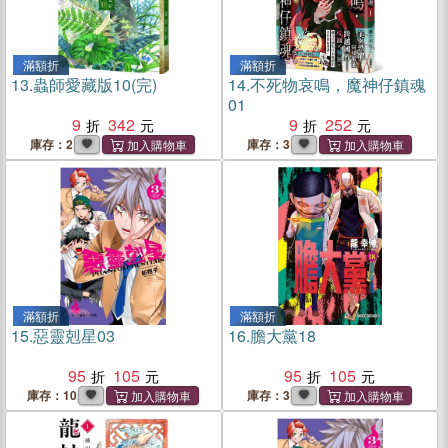
滿額折
滿額折
13.
蟲師愛藏版10(完)
14.
不死物哀鳴，魔神仔鎮魂
01
9
342
9
252
庫存：2
庫存：3
滿額折
滿額折
15.
惡靈剋星03
16.
膽大黨18
95
105
95
105
庫存：10
庫存：3