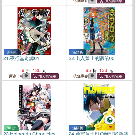
無庫存
滿額折
滿額折
21.
夜行堂奇譚01
22.
出入禁止的鼴鼠05
9
135
95
133
庫存：4
無庫存
90 折
滿額折
23.
Holoearth Chronicles
24.
通靈童子FLOWERS新裝