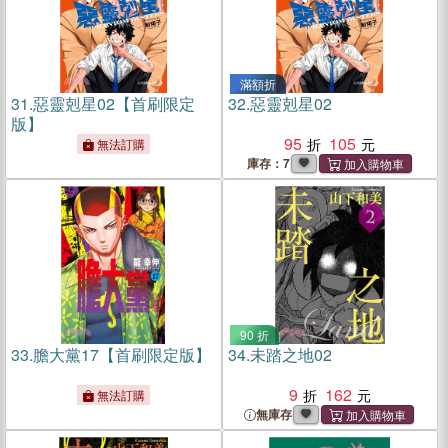
滿額折
31.
惡靈剋星02【首刷限定
32.
惡靈剋星02
版】
95
105
無法訂購
庫存：7
90 折
33.
膽大黨17【首刷限定版】
34.
未踏之地02
9
162
無法訂購
無庫存