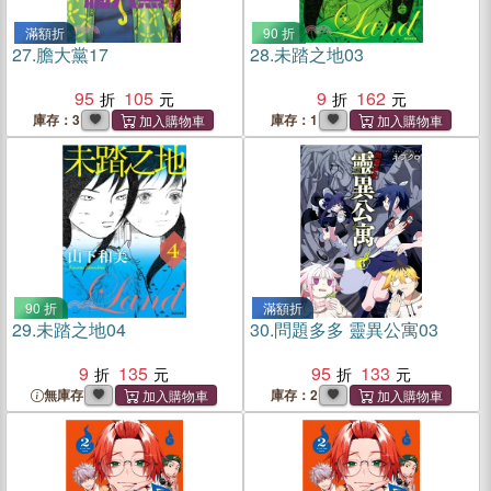
滿額折
90 折
27.
膽大黨17
28.
未踏之地03
95
105
9
162
庫存：3
庫存：1
90 折
滿額折
29.
未踏之地04
30.
問題多多 靈異公寓03
9
135
95
133
無庫存
庫存：2