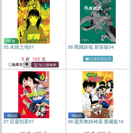
90 折
35.
未踏之地01
36.
戰國妖狐 新裝版04
9
162
到貨時通知我
無庫存
滿額折
滿額折
37.
惡靈剋星01
38.
靈異教師神眉 愛藏版16