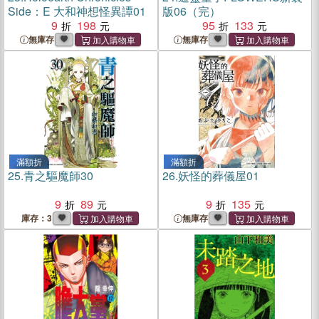
Side：E 大和神想怪異譚01
版06（完）
9
198
95
133
無庫存
無庫存
滿額折
滿額折
25.
青之驅魔師30
26.
妖怪的葬儀屋01
9
89
9
135
庫存：3
無庫存