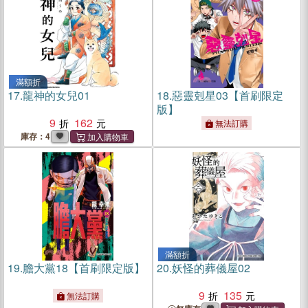
滿額折
17.
龍神的女兒01
18.
惡靈剋星03【首刷限定
版】
9
162
無法訂購
庫存：4
滿額折
19.
膽大黨18【首刷限定版】
20.
妖怪的葬儀屋02
9
135
無法訂購