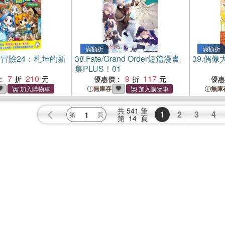
滿額折
滿額折
冒險24：札坤的新
38.
Fate/Grand Order短篇漫畫
39.
偶像
集PLUS！01
7
210
9
117
：
優惠價：
優
無庫存
無庫
共
541
筆
1
2
3
4
第
14
頁