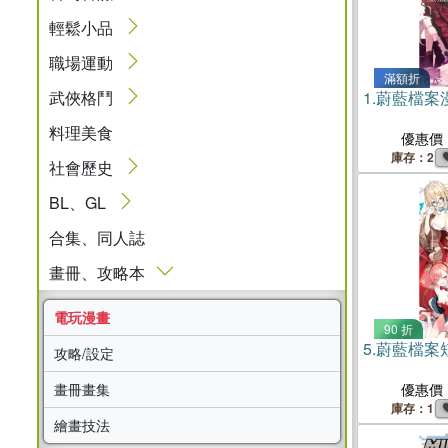
輕鬆小品
職場運動
滿額折
武俠格鬥
1.
蔚藍檔案
料理美食
優惠價
庫存：2
社會歷史
BL、GL
合集、同人誌
畫冊、攻略本
電玩漫畫
90 折
5.
蔚藍檔案
攻略/設定
畫冊畫集
優惠價
庫存：1
繪畫技法