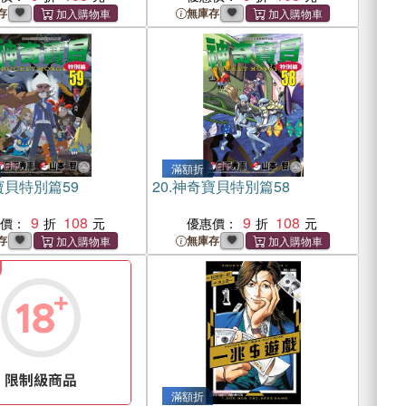
存
無庫存
滿額折
貝特別篇59
20.
神奇寶貝特別篇58
9
108
9
108
惠價：
優惠價：
存
無庫存
滿額折