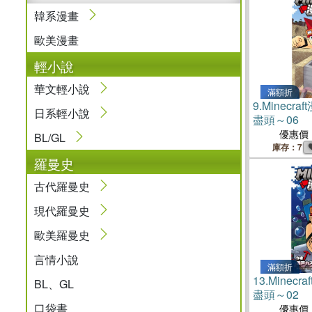
韓系漫畫
歐美漫畫
輕小說
華文輕小說
滿額折
9.
Minecr
日系輕小說
盡頭～06
優惠價
BL/GL
庫存：7
羅曼史
古代羅曼史
現代羅曼史
歐美羅曼史
言情小說
滿額折
13.
Minec
BL、GL
盡頭～02
口袋書
優惠價