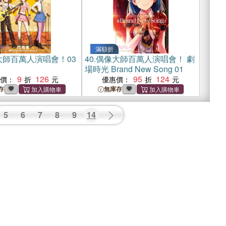
滿額折
大師百萬人演唱會！03
40.
偶像大師百萬人演唱會！ 劇
場時光 Brand New Song 01
9
126
95
124
惠價：
優惠價：
存
無庫存
5
6
7
8
9
14