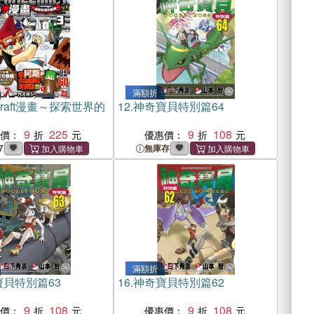
滿額折
ecraft漫畫～探索世界的
12.
神奇寶貝特別篇64
3
9
225
9
108
惠價：
優惠價：
7
無庫存
滿額折
貝特別篇63
16.
神奇寶貝特別篇62
9
108
9
108
惠價：
優惠價：