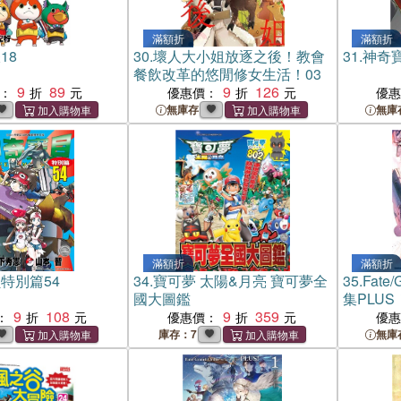
滿額折
滿額折
18
30.
壞人大小姐放逐之後！教會
31.
神奇寶
餐飲改革的悠閒修女生活！03
9
89
9
126
：
優惠價：
優
無庫存
無庫
滿額折
滿額折
特別篇54
34.
寶可夢 太陽&月亮 寶可夢全
35.
Fate
國大圖鑑
集PLUS
9
108
9
359
：
優惠價：
優
庫存：7
無庫