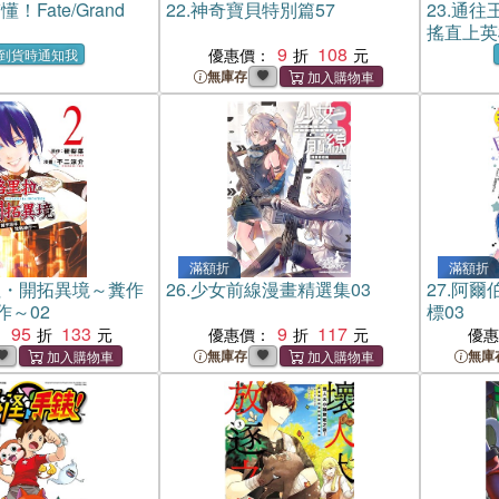
！Fate/Grand
22.
神奇寶貝特別篇57
23.
通往
搖直上英
9
108
優惠價：
到貨時通知我
無庫存
滿額折
滿額折
拉・開拓異境～糞作
26.
少女前線漫畫精選集03
27.
阿爾
作～02
標03
95
133
9
117
：
優惠價：
優
無庫存
無庫