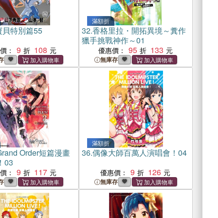
滿額折
貝特別篇55
32.
香格里拉・開拓異境～糞作
獵手挑戰神作～01
9
108
95
133
惠價：
優惠價：
存
無庫存
滿額折
/Grand Order短篇漫畫
36.
偶像大師百萬人演唱會！04
！03
9
117
9
126
惠價：
優惠價：
存
無庫存