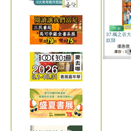
70 折
37.
楓之谷大
奴隸
優惠價
庫存：3