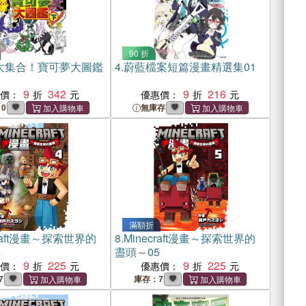
90 折
隻大集合！寶可夢大圖鑑
4.
蔚藍檔案短篇漫畫精選集01
9
342
9
216
惠價：
優惠價：
10
無庫存
滿額折
craft漫畫～探索世界的
8.
Minecraft漫畫～探索世界的
4
盡頭～05
9
225
9
225
惠價：
優惠價：
7
庫存：7