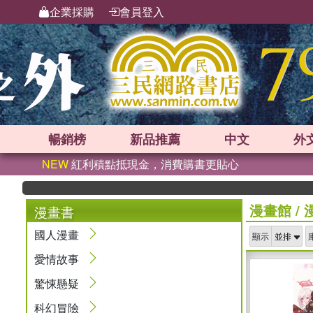
企業採購
會員登入
暢銷榜
新品
推薦
中文
外
NEW
紅利積點抵現金，消費購書更貼心
漫畫館
/
漫畫書
國人漫畫
顯示
愛情故事
驚悚懸疑
科幻冒險