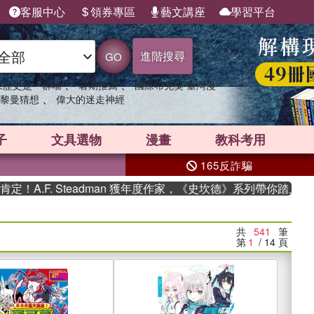
客服中心
領券專區
藝文講座
學習平台
進階搜尋
GO
、
、
果歷史是一群喵
暑期推薦
國際布克獎 臺灣漫
、
黎曼猜想
偉大的迷走神經
子
文具選物
漫畫
教科考用
165反詐騙
Steadman 獲年度作家，《史坎德》系列帶你踏上熱血奇幻旅程
共
541
筆
第
1
/ 14
頁