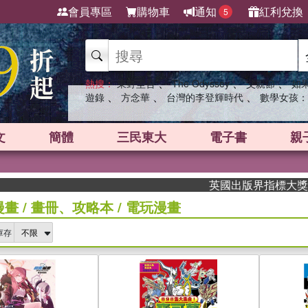
會員專區
購物車
通知
紅利兌換
5
、
、
、
熱搜：
東野圭吾
The Odyssey
父親節
如
、
、
、
遊錄
方念華
台灣的李登輝時代
數學女孩：
文
簡體
三民東大
電子書
親
英國出版界指標大獎肯定！A.F. 
漫畫
/
畫冊、攻略本
/
電玩漫畫
庫存