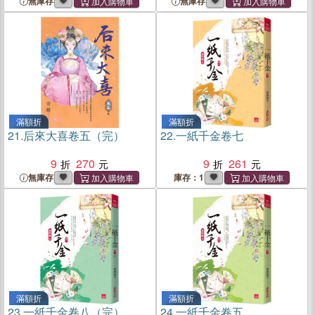
無庫存
無庫存
滿額折
滿額折
21.
后來大喜卷五（完）
22.
一紙千金卷七
9
270
9
261
無庫存
庫存：1
滿額折
滿額折
23.
一紙千金卷八（完）
24.
一紙千金卷五