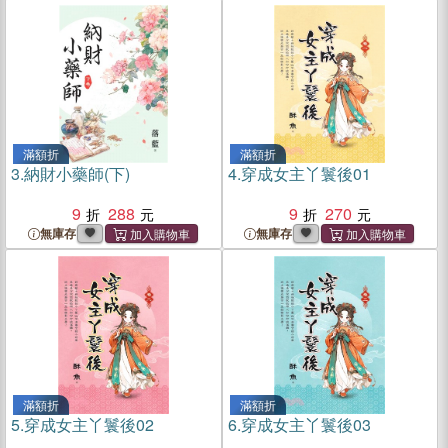
滿額折
滿額折
3.
納財小藥師(下)
4.
穿成女主丫鬟後01
9
288
9
270
無庫存
無庫存
滿額折
滿額折
5.
穿成女主丫鬟後02
6.
穿成女主丫鬟後03