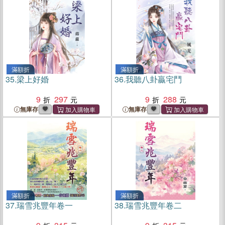
滿額折
滿額折
35.
梁上好婚
36.
我聽八卦贏宅鬥
9
297
9
288
無庫存
無庫存
滿額折
滿額折
37.
瑞雪兆豐年卷一
38.
瑞雪兆豐年卷二