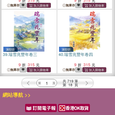
9
315
9
315
無庫存
無庫存
滿額折
滿額折
39.
瑞雪兆豐年卷三
40.
瑞雪兆豐年卷四
9
315
9
315
無庫存
無庫存
共
719
筆
第
18
頁
網站導航 >>