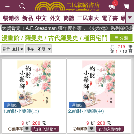
5
暢銷榜
新品
中文
外文
簡體
三民東大
電子書
親子
GO
！A.F. Steadman 獲年度作家，《史坎德》系列帶你踏上熱
漫畫館
/
羅曼史
/
古代羅曼史
/
種田宅鬥
、
熱搜：
東野圭吾
高希均教授回憶錄
分類
、
、
、
The Odyssey
父親節
如果歷
共
719
筆
、
、
顯示
庫存
史是一群喵
暑期推薦
國際布克
第
1
/ 18
頁
、
、
獎 臺灣漫遊錄
方念華
台灣的李
、
、
登輝時代
數學女孩：黎曼猜想
偉大的迷走神經
滿額折
滿額折
1.
納財小藥師(上)
2.
納財小藥師(中)
9
288
9
288
無庫存
無庫存