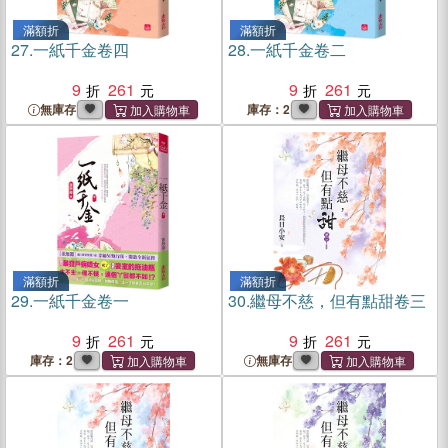
滿額折
滿額折
27.
一紙千金卷四
28.
一紙千金卷二
9
261
9
261
無庫存
庫存：2
滿額折
滿額折
29.
一紙千金卷一
30.
繼母不慈，但有點甜卷三
9
261
9
261
庫存：2
無庫存