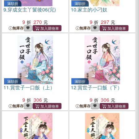
滿額折
滿額折
9.
穿成女主丫鬟後06(完)
10.
家主的小刁奴
9
270
9
297
無庫存
無庫存
滿額折
滿額折
11.
賞世子一口飯（上）
12.
賞世子一口飯（下）
9
306
9
306
無庫存
無庫存