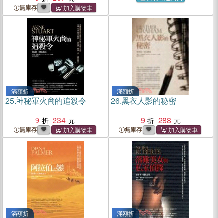
無庫存
滿額折
滿額折
25.
神秘軍火商的追殺令
26.
黑衣人影的秘密
9
234
9
288
無庫存
無庫存
滿額折
滿額折