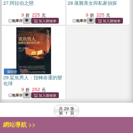
27.
阿拉伯之戀
28.
落難美女與私家偵探
9
225
9
225
無庫存
無庫存
滿額折
29.
鯊魚男人：扭轉命運的變
化球
9
252
無庫存
共
29
筆
第
1
頁
網站導航 >>