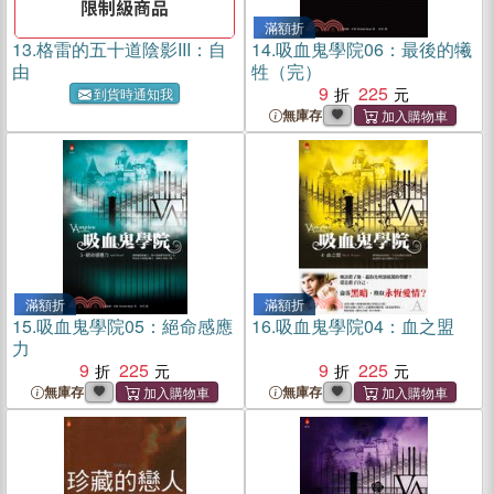
滿額折
13.
格雷的五十道陰影III：自
14.
吸血鬼學院06：最後的犧
由
牲（完）
9
225
到貨時通知我
無庫存
滿額折
滿額折
15.
吸血鬼學院05：絕命感應
16.
吸血鬼學院04：血之盟
力
9
225
9
225
無庫存
無庫存