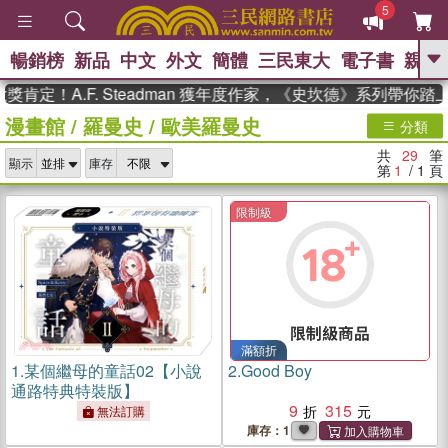
5
暢銷榜
新品
中文
外文
簡體
三民東大
電子書
親子
GO
！A.F. Steadman 獲年度作家，《史坎德》系列帶你踏上熱
漫畫館
/
羅曼史
/
歐美羅曼史
、
熱搜：
東野圭吾
高希均教授回憶錄
分類
、
、
、
The Odyssey
父親節
如果歷
共
29
筆
、
、
顯示
庫存
史是一群喵
暑期推薦
國際布克
第
1
/ 1
頁
、
、
獎 臺灣漫遊錄
方念華
台灣的李
、
、
登輝時代
數學女孩：黎曼猜想
限制級
偉大的迷走神經
滿額折
1.
某個繼母的童話02【小說
2.
Good Boy
通路特典特裝版】
9
315
無法訂購
庫存：1