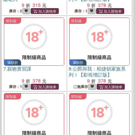
9
315
9
378
庫存：2
庫存：1
限制級
限制級
滿額折
滿額折
7.
親吻實習課
8.
公爵與我：柏捷頓家族系
列Ｉ【影視增訂版】
9
378
9
378
庫存：1
無庫存
限制級
限制級