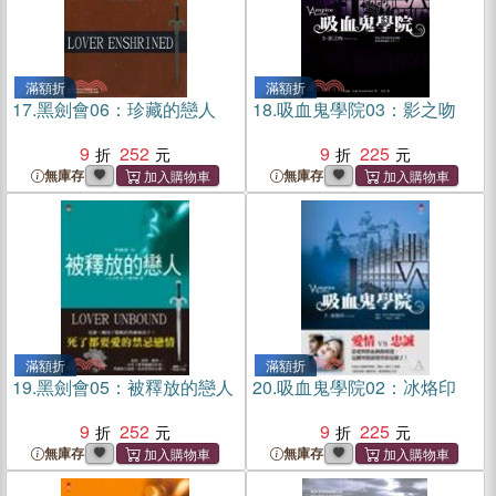
滿額折
滿額折
17.
黑劍會06：珍藏的戀人
18.
吸血鬼學院03：影之吻
9
252
9
225
無庫存
無庫存
滿額折
滿額折
19.
黑劍會05：被釋放的戀人
20.
吸血鬼學院02：冰烙印
9
252
9
225
無庫存
無庫存