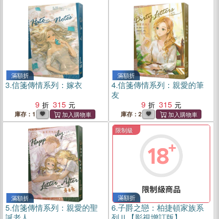
滿額折
滿額折
3.
信箋傳情系列：嫁衣
4.
信箋傳情系列：親愛的筆
友
9
315
9
315
庫存：1
庫存：2
限制級
滿額折
滿額折
5.
信箋傳情系列：親愛的聖
6.
子爵之戀：柏捷頓家族系
誕老人
列Ⅱ【影視增訂版】