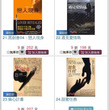
滿額折
滿額折
21.
黑劍會04：戀人現身
22.
遇見愛情島
9
252
9
198
無庫存
無庫存
滿額折
23.
偷心計畫
24.
甜蜜任務
9
207
到貨時通知我