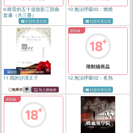
9.
格雷的五十道陰影三部曲
10.
無法呼吸03：燃燒
套書（共三冊）
到貨時通知我
到貨時通知我
限制級
滿額折
11.
我的沙漠王子
12.
無法呼吸02：炙熱
無庫存
到貨時通知我
限制級