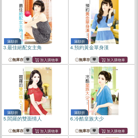
滿額折
滿額折
3.
最佳絕配女主角
4.
預約黃金單身漢
無庫存
無庫存
滿額折
滿額折
5.
閻羅的雙面情人
6.
冷酷皇族大少
無庫存
無庫存