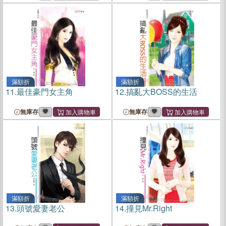
滿額折
滿額折
11.
最佳豪門女主角
12.
搞亂大BOSS的生活
無庫存
無庫存
滿額折
滿額折
13.
頭號愛妻老公
14.
撞見Mr.Right