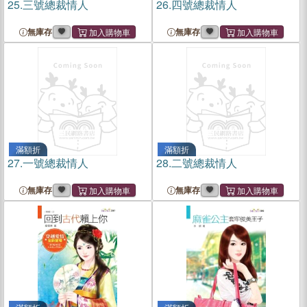
25.
三號總裁情人
26.
四號總裁情人
無庫存
無庫存
滿額折
滿額折
27.
一號總裁情人
28.
二號總裁情人
無庫存
無庫存