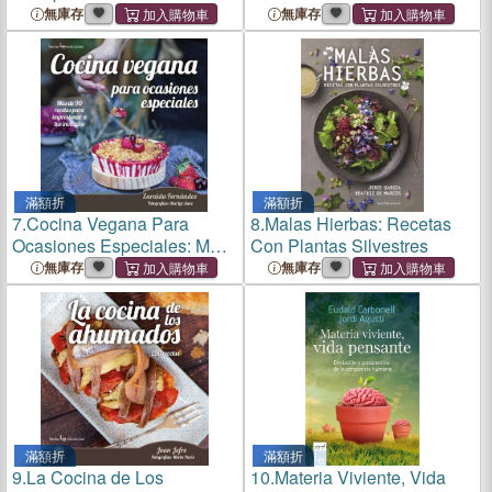
Sobre Los Virus!
無庫存
無庫存
滿額折
滿額折
7.
Cocina Vegana Para
8.
Malas Hierbas: Recetas
Ocasiones Especiales: Mas
Con Plantas Silvestres
de 90 Recetas Para
無庫存
無庫存
Impresionar a Tus Invitados
滿額折
滿額折
9.
La Cocina de Los
10.
Materia Viviente, Vida