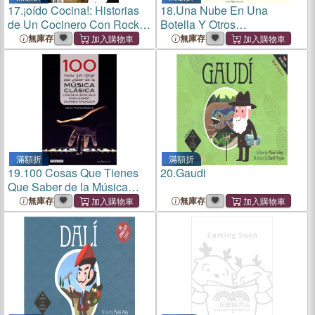
17.
¡oído Cocina!: Historias
18.
Una Nube En Una
de Un Cocinero Con Rock´n
Botella Y Otros
Roll
Experimentos: Meteorología:
無庫存
無庫存
Aire, Presión Atmosférica,
Depresiones Y Anticiclones,
Nubes, Frentes,
Instrumentos
滿額折
滿額折
19.
100 Cosas Que Tienes
20.
Gaudi
Que Saber de la Música
Clásica: Una Guía Infalible
無庫存
無庫存
Para Saber Cuándo
Aplaudir