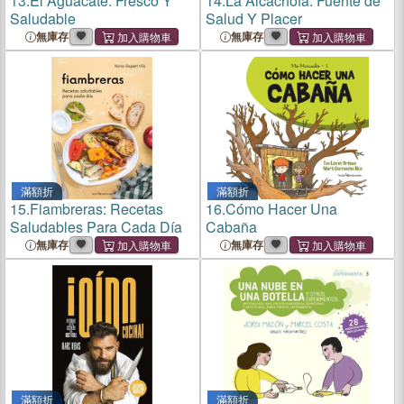
13.
El Aguacate: Fresco Y
14.
La Alcachofa: Fuente de
Saludable
Salud Y Placer
無庫存
無庫存
滿額折
滿額折
15.
Fiambreras: Recetas
16.
Cómo Hacer Una
Saludables Para Cada Día
Cabaña
無庫存
無庫存
滿額折
滿額折