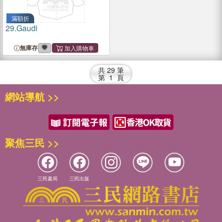
滿額折
29.
Gaudi
無庫存
共
29
筆
第
1
頁
網站導航 >>
聚焦三民 >>
三民書局
三民出版