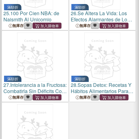
滿額折
滿額折
25.
100 Por Cien NBA: de
26.
Se Altera La Vida: Los
Naismith Al Unicornio
Efectos Alarmantes de Los
Disruptores Endocrinos
無庫存
無庫存
滿額折
滿額折
27.
Intolerancia a la Fructosa:
28.
Sopas Detox: Recetas Y
Combatirla Sin Déficits Con
Hábitos Alimentarios Para
Una Dieta Equilibrada
Sanar El Cuerpo
無庫存
無庫存