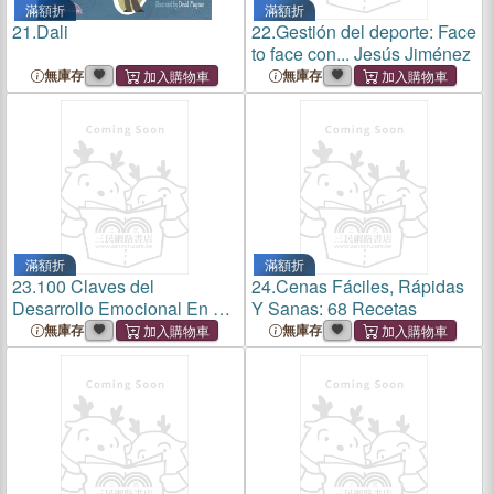
滿額折
滿額折
21.
Dali
22.
Gestión del deporte: Face
to face con... Jesús Jiménez
無庫存
無庫存
滿額折
滿額折
23.
100 Claves del
24.
Cenas Fáciles, Rápidas
Desarrollo Emocional En La
Y Sanas: 68 Recetas
Infancia
無庫存
無庫存