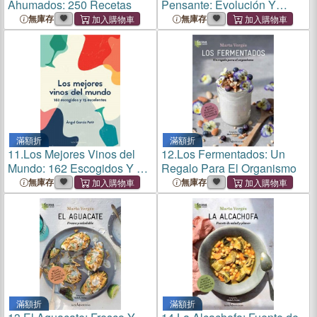
Ahumados: 250 Recetas
Pensante: Evolución Y
Prospectiva de la
無庫存
無庫存
Consciencia Humana
滿額折
滿額折
11.
Los Mejores Vinos del
12.
Los Fermentados: Un
Mundo: 162 Escogidos Y 15
Regalo Para El Organismo
Excelentes
無庫存
無庫存
滿額折
滿額折