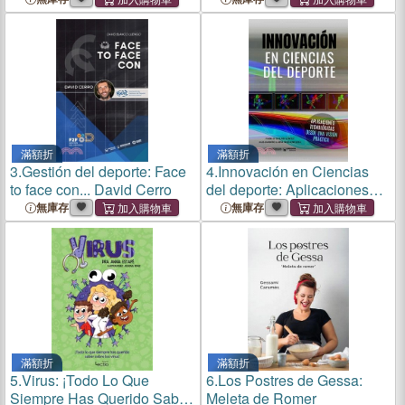
ocio sostenible
滿額折
滿額折
3.
Gestión del deporte: Face
4.
Innovación en Ciencias
to face con... David Cerro
del deporte: Aplicaciones
tecnológicas desde una
無庫存
無庫存
visión práctica
滿額折
滿額折
5.
Virus: ¡Todo Lo Que
6.
Los Postres de Gessa:
Siempre Has Querido Saber
Meleta de Romer