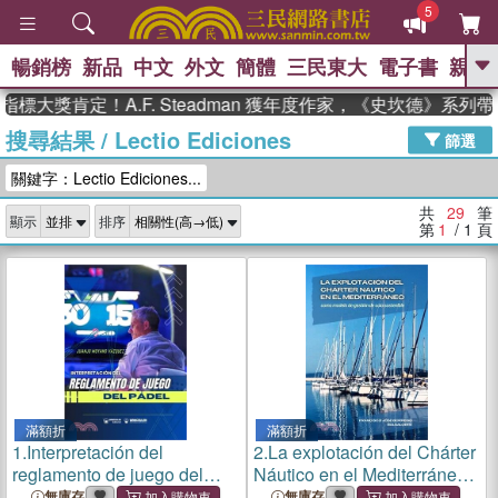
5
暢銷榜
新品
中文
外文
簡體
三民東大
電子書
親子
GO
獎肯定！A.F. Steadman 獲年度作家，《史坎德》系列帶你
搜尋結果
/
Lectio Ediciones
、
、
熱搜：
東野圭吾
The Odyssey
篩選
、
、
父親節
如果歷史是一群喵
暑期
關鍵字：Lectio Ediciones...
、
、
推薦
國際布克獎 臺灣漫遊錄
方
、
、
念華
台灣的李登輝時代
數學女
共
29
筆
顯示
排序
、
孩：黎曼猜想
偉大的迷走神經
第
1
/ 1
頁
滿額折
滿額折
1.
Interpretación del
2.
La explotación del Chárter
reglamento de juego del
Náutico en el Mediterráneo
Pádel
como modelo de gestión de
無庫存
無庫存