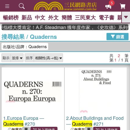
5
暢銷榜
新品
中文
外文
簡體
三民東大
電子書
親子
GO
指標大獎肯定！A.F. Steadman 獲年度作家，《史坎德》系
搜尋結果
/
Quaderns
、
熱搜：
東野圭吾
高希均教授回憶錄
篩選
、
、
、
The Odyssey
父親節
如果歷
出版社/品牌：Quaderns
、
、
史是一群喵
暑期推薦
國際布克
、
、
獎 臺灣漫遊錄
方念華
台灣的李
共
2
筆
顯示
排序
、
、
登輝時代
數學女孩：黎曼猜想
第
1
/ 1
頁
偉大的迷走神經
1.
Europa Europa ―
2.
About Buildings and Food
Quaderns
#270
―
Quaderns
#271
無庫存
無庫存