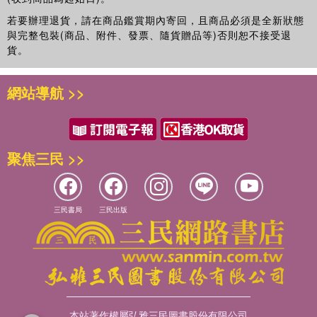
先總統 蔣公對青年重要訓示的闡釋
若要辦理退貨，請在商品鑑賞期內寄回，且商品必須是全新狀態
認清共匪的統戰陰謀
與完整包裝(商品、附件、發票、隨貨贈品等)否則恕不接受退
勤勞與健康
貨。
檢討改進奮勵自強
兩個傑出女青年對我們的啟示
網站導航 >>
中國市攻專科學校同學的新形象
答同學問
建國七十年的展望
永難忘懷的摯友──須少白先生
聚焦三民 >>
怎樣做一個自強幹部
三民書局
三民出版
本站著作權屬弘雅三民圖書股份有限公司