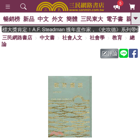
5
暢銷榜
新品
中文
外文
簡體
三民東大
電子書
親子
GO
大獎肯定！A.F. Steadman 獲年度作家，《史坎德》系列帶
三民網路書店
中文書
社會人文
社會學
教育
總
、
熱搜：
東野圭吾
高希均教授回憶錄
論
、
、
、
The Odyssey
父親節
如果歷
、
、
史是一群喵
暑期推薦
國際布克
評論
、
、
獎 臺灣漫遊錄
方念華
台灣的李
、
、
登輝時代
數學女孩：黎曼猜想
偉大的迷走神經