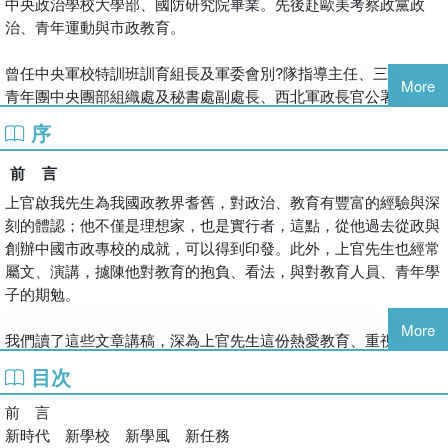
中央政治學校大學部、國防研究院畢業。先後赴歐美考察政黨政
治、青年運動與市政教育。
曾任中央軍校特訓班訓育組長及軍委會別?隊指導主任、三民主義
More
青年團中央團部組織處及秘書處副處長、西北軍政長官公署政務、
新聞、民事處長及政治部主任。來臺後任青年服務團團長、行政專
序
修班主任、軍人之友社理事長、總統府國策顧問、省黨部主任委
員、中央黨部第五組主任，現為中國國民黨中央委員。五十四年創
前 言
辦私立中國市政專科學校，為我國第一所市政教育機構。著有曾國
上官啟我先生為我國政教界耆舊，對政治、教育有豐富的經驗與深
藩之文治與武功、美國政黨、光復後新彊重建問題等書。
刻的體認；他不僅是理想家，也是實行者，這點，從他過去從政與
創辦中國市政專校的成就，可以得到印發。此外，上官先生也經常
屬文、演講，攄陳他對教育的抱負、看法，與對教育人員、青年學
子的期勉。
More
我們讀了這些文章講稿，深為上官先生這份熱愛教育、重視成人的
精神所感動；並且覺得在現今社會風氣頹敗的時候，上官先生這些
目次
態切言辭，當能振聾啟睛，發人深省。因此，我們特別從中選擇了
有關教育、為學、修養的文字，纂成這本「教育叢談」。盼望本書
前 言
的出版，能使讀者在感受教育的光熱之餘，從而關切、參與，為教
新時代 新學校 新學風 新任務