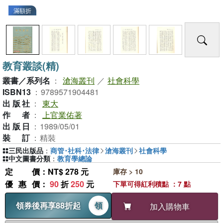
滿額折
教育叢談(精)
叢書／系列名
：
滄海叢刊
／
社會科學
ISBN13
：
9789571904481
出版社
：
東大
作者
：
上官業佑著
出版日
：
1989/05/01
裝訂
：
精裝
三民出版品
：
商管･社科･法律
滄海叢刊
社會科學
中文圖書分類
：
教育學總論
定價
：NT$ 278 元
庫存 > 10
優惠價
：
90
折
250
元
下單可得紅利積點 ：7 點
領券後再享88折起
領
加入購物車