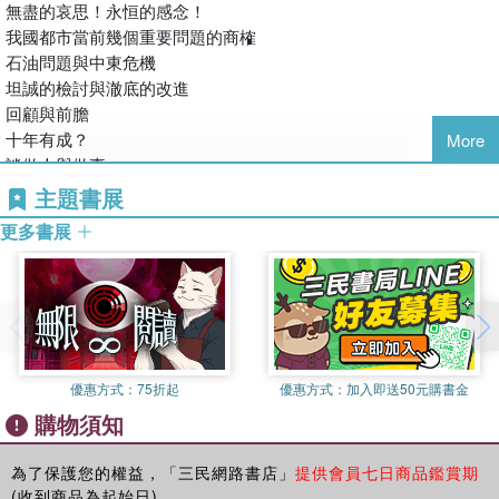
育盡一份心力，則將是我們最感欣慰的。
無盡的哀思！永恒的感念！
我國都市當前幾個重要問題的商榷
東大圖書公司編輯部謹識
石油問題與中東危機
中華民國六十七年八月
坦誠的檢討與澈底的改進
回顧與前膽
十年有成？
More
談做人與做事
談讀書
主題書展
如何做好導師工作之一
更多書展
如何做好導師工作之二
心理建設
勤儉建校
當前大專學生應有的認識與努力
如何做好一個學生幹部
大專學生的修養
優惠方式：
75折起
優惠方式：
加入即送50元購書金
新同學的新認識
購物須知
本校校訓「公誠廉勇」的闡釋
勉畢業同學
會議規範與開好班會
為了保護您的權益，「三民網路書店」
提供會員七日商品鑑賞期
(收到商品為起始日)。
西北淪陷的回憶