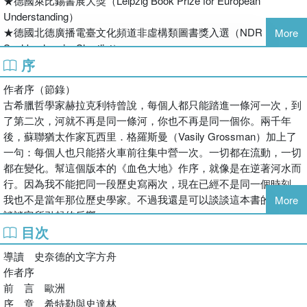
★德國萊比錫書展大獎（Leipzig Book Prize for European
★全球翻譯32種語言．暢銷20萬冊．橫掃12項國際大獎．唯一
Understanding）
中文版
★德國北德廣播電臺文化頻道非虛構類圖書獎入選（NDR Kultur
More
★《經濟學人》、《紐約時報》、《金融時報》年度選書
Sachbuchpreis, Shortlist）
『本以為已經看透、聽遍有關這主題的一切，但我錯了。』
序
★美國藝術暨文學學會獎（American Academy of Arts and Letters
──Michael Savage，美國電台節目主持人
Award in Literature）
『看見先人面臨了哪些難題與恐怖，如何彼此相愛並抱持希
作者序（節錄）
★美國愛默生人文獎（Phi Beta Kappa Ralph Waldo Emerson
望，如何生又如何死。』
古希臘哲學家赫拉克利特曾說，每個人都只能踏進一條河一次，到
Award）
──烏克蘭《基輔郵報》
了第二次，河就不再是同一條河，你也不再是同一個你。兩千年
★美國斯拉夫、東歐與歐亞研究學會韋恩沃西尼奇書卷獎入選
『越快精讀本書，才有可能重新看待東歐長久以來非常嚴峻的
後，蘇聯猶太作家瓦西里．格羅斯曼（Vasily Grossman）加上了
（Wayne S. Vucinich Book Prize, Shortlist）
國與國關係。』
一句：每個人也只能搭火車前往集中營一次。一切都在流動，一切
★加拿大坎迪爾獎「優秀表彰獎」（Cundill Prize in History
──俄羅斯《莫斯科新聞報》
都在變化。幫這個版本的《血色大地》作序，就像是在逆著河水而
Recognition of Excellence）
◆單獨看希特勒或史達林，反而看不見人類史上最黑暗的暴行
行。因為我不能把同一段歷史寫兩次，現在已經不是同一個時刻，
★法國歐洲歷史圖書獎（Le Prix du Livre d´Histoire de l'Europe）
希特勒與史達林是二十世紀最臭名昭著的獨裁者，也代表著臺
我也不是當年那位歷史學家。不過我還是可以談談這本書的誕生，
More
★英國達夫．庫珀獎入選（Duff Cooper Prize, Shortlist）
灣讀者最耳熟能詳的暴政與邪惡。然而，《血色大地》不止聚
談談它所引起的反響。
★波蘭莫察斯基歷史圖書獎（Moczarski Prize in History）
焦希特勒或史達林，更要把光線照進兩大獨裁者「之間」的黑
目次
《血色大地》剛出版時，世界各地正開始上演民主退潮。十年之
★比利時布魯塞爾自由大學最佳國際歷史與二戰書籍獎（Prix
暗世界。
後，民主和歷史都逐漸從公領域消失。《血色大地》引起的餘波盪
Baron Velge in the International History of the Second World War,
導讀 史奈德的文字方舟
這塊被夾在中間的地方，就是廣義的東歐，也就是書中所稱的
漾，讓我找到一個說法理解事情為何會變成這樣。就在本書出版
Université Libre in Brussels）
作者序
「血色大地」。這塊地方包括今天的俄羅斯西部、白俄羅斯、
後，一場爭論也跟著爆發。但爭論的重點卻不在書籍本身，而在一
★奧地利年度最佳學術書籍獎入選（Austrian Scholarly Book of the
前 言 歐洲
波羅的海三國、波蘭與烏克蘭。我們對這些地方的歷史長期陌
個不大相關的問題上：我是不是比較了一些不能拿來比較的東西？
Year, Shortlist）
序 章 希特勒與史達林
生，但歷史上最黑暗的暴行卻都是在這裡發生。烏克蘭大饑