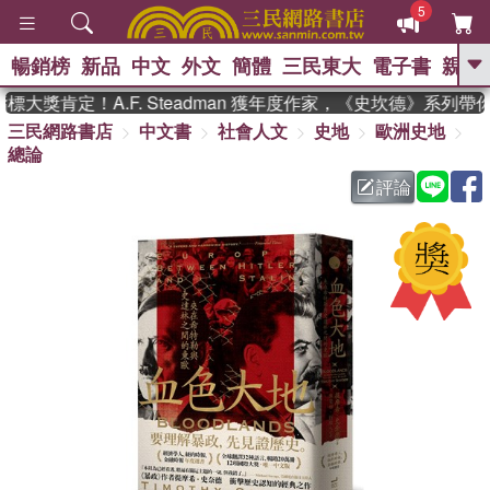
5
暢銷榜
新品
中文
外文
簡體
三民東大
電子書
親子
GO
獎肯定！A.F. Steadman 獲年度作家，《史坎德》系列帶你
三民網路書店
中文書
社會人文
史地
歐洲史地
、
熱搜：
東野圭吾
高希均教授回憶錄
總論
、
、
、
The Odyssey
父親節
如果歷
、
、
史是一群喵
暑期推薦
國際布克
評論
、
、
獎 臺灣漫遊錄
方念華
台灣的李
、
、
登輝時代
數學女孩：黎曼猜想
偉大的迷走神經