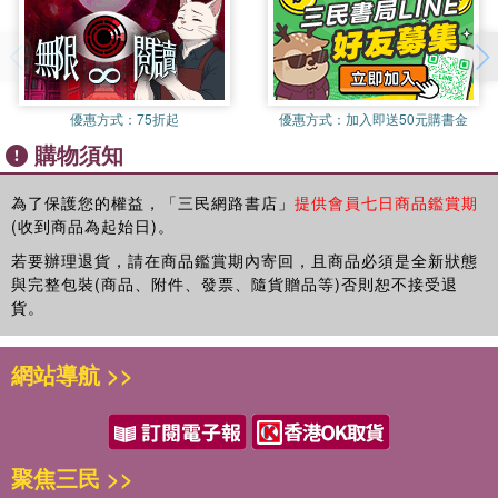
──伍碧雯，臺北大學歷史學系副教授
對於納粹與共產的實際暴行，歷史學家與政治理論家長期都難
地讓其他國家也這麼相信。但除了俄國之外，德國也有「不能比
1941年底，列寧格勒某位十一歲俄國女孩用淒涼的口吻在日記裡寫
本書深刻描繪蘇聯與納粹兩大二十世紀獨裁政權，如何聯手與互動
以拼湊出完整全貌。即便是共產主義倒臺與蘇聯解體，也需要
較」的禁忌。與俄國不同，德國政府致力於教育人民，使大眾明白
道：「存活下來的只有塔妮雅。」希特勒背叛了史達林，他麾下的
地在東歐殺害了一千四百萬各族裔的人。就在此刻，俄國普丁與中
有嫻熟精通東歐語言與文化的專業人士，才能挖掘被埋藏多年
前朝政權所犯下的種種罪行。但官方版本的猶太大屠殺，卻不幸出
德軍團團圍住列寧格勒，女孩的家人跟其餘四百萬市民一樣，因為
國習近平兩大二十一世紀獨裁政權，也默許彼此在烏克蘭的軍事入
的真相。
現兩個問題：首先，它太過強調集中營，而非真正要命的槍決刑場
德軍的圍城攻勢而淪為餓莩。隔年夏天，一位住在白俄羅斯的十二
侵與在新疆壓迫少數族群。民主國家若要避免本書所示的歷史悲劇
本書作者提摩希．史奈德精通10種歐洲語言，更運用了16處檔
和死亡工廠，從而淡化了納粹罪行的嚴重性。其次，它讓德國人直
優惠方式：
75折起
優惠方式：
加入即送50元購書金
歲猶太女孩在給父親的訣別信裡寫道：「臨終前我寫這封信跟您告
重演，就必須盡力保衛烏克蘭免於普丁的帝國掌控，同時阻止習近
案資料。本書因而能跳脫民族主義藩籬，從跨國視野完整檢視
覺以為猶太大屠殺就是學校所教的那樣，而其他版本的歷史都是在
購物須知
別。我好害怕死亡，因為他們把小孩丟進萬人塚裡面活埋。」遭德
平政權對清帝國在「中國西征」後納入版圖的新疆維吾爾族，進行
兩大獨裁政權的殺戮政策與動機，重頭改寫我們對大屠殺地理
避重就輕。《血色大地》裡的猶太大屠殺，其實遠比德國教科書裡
國人送進毒氣室處決或槍斃的猶太人超過五百萬，她是其中之一。
種族文化滅絕。
與時間範疇的歷史認知。不僅如此，本書也特別關注受害者留
所述的範圍更廣、更加恐怖，也涉及更多德國人；卻因為放在更廣
為了保護您的權益，「三民網路書店」
提供會員七日商品鑑賞期
──林文凱，中研院臺灣史研究所副研究員
下的證詞，無論是往返書信、刻在教堂牆上的異國文字、被丟
的脈絡下討論，從而引發質疑。
(收到商品為起始日)。
＊
歷史上的善政各有其善，但暴政只有一種：只要你的血統不對、職
出列車外的紙條，或是屍身上的日記，藉此還原歷史上受害者
美國自身的問題也助長了禁忌的形成。猶太大屠殺在冷戰期間並不
業不對、父母祖先不對、階級成分不對、你是敵對勢力間諜、你是
若要辦理退貨，請在商品鑑賞期內寄回，且商品必須是全新狀態
遇難的真相。
受美國人重視，但到了世紀之交卻一躍成為關注焦點。在此同時，
二十世紀中葉，慘遭納粹與蘇聯政權謀殺的中東歐人口估計約有一
謀求獨立分子、你群的存在玷汙了我族的光榮……，找出滅絕你等
與完整包裝(商品、附件、發票、隨貨贈品等)否則恕不接受退
除了史料基礎紮實，史奈德還運用了散文與詩句般的沉穩文
冷戰時期過度誇大的史達林罪行，則逐漸從美國人的記憶中消失。
千四百萬。這片處處冤魂的「血色大地」從波蘭中部往東延伸到俄
貨。
的理由，其實花不了太多心思。《血色大地》讀來最令人驚恐的，
字，搭配上畫面感極強的敘事，讓讀者彷彿置身當年東歐的血
美國開始盛行一種說法，說美國是為了阻止猶太大屠殺才投入二次
國西部，南邊涵蓋烏克蘭，往北包括白俄羅斯與波羅的海三國。從
是作者的描寫讓人聯想到不同時空的暴政可以如此相似：蘇聯的
色大地，一一見證血色大地的黑暗歷史，同時找回被兩大極權
大戰。這當然與事實不符。美國當年的反猶主義，妨礙了小羅斯福
德國國家社會主義與蘇聯史達林主義各自鞏固權力（1933-1938
「肅清波蘭間諜」和中國的「反右鬥爭」；「清洗猶太人」和「再
政權所扼殺的人性。
網站導航 >>
總統帶領美國參戰。抵達亂葬坑跟死亡工廠等屠殺之地的也不是美
年），德、蘇雙方共同占領波蘭（1939-1941年），到雙方反目成
教育維吾爾族」。當然，烏克蘭的大饑荒，中國也照樣上演過。這
◆擴大對人性的想像：理解歷史全貌，才能正確評價暴政
軍，而是蘇聯的紅軍。二戰結束後五十年，希特勒已是美國人公認
仇的四年鏖戰（1941-1945年），這片血色大地歷經了人類史上前
是一曲暴政的二部輪唱，而且是現在進行式。
二十世紀中葉的黑暗暴行，形塑了今日世人的道德準則。就連
的暴行代表。他被描繪成一個瘋子，距離今天的我們太過遙遠，而
所未見的大規模恐怖屠殺。受害者多為猶太人、白俄羅斯、烏克蘭
──李志德，鏡文學副總編輯
生長在臺灣的我們，很常用納粹與蘇聯的暴政進行政治討論，
且無從理解。在這樣的情況下，沒有人過問為什麼希特勒會把美國
與波羅的海三國國民，還有俄國人，都是這個地區土生土長的居
希特勒和史達林殺害了一千四百萬東歐人民，但人們對上世紀這場
甚或奠定是非善惡的道德基礎。納粹法西斯、共產極權與集中
聚焦三民 >>
當成榜樣。美國小學生都讀過安妮．法蘭克的日記，但卻沒有人告
民。1933至1945年，短短十二年間居然有一千四百萬人死於非
大屠殺的歷史記憶，如今卻已逐漸僵化，甚至出現了詮釋禁忌與記
營，紛紛成為全球描述暴政的負面詞彙。