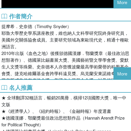
More
作者簡介
提摩希．史奈德（Timothy Snyder）
耶魯大學歷史學系講座教授，維也納人文科學研究院終身研究員，
美國外交關係協會成員。主要研究領域為東歐現代史，精通十種歐
洲語言。
2010年出版《血色之地》後獲頒德國漢娜．鄂蘭獎章（最佳政治思
想類著作）、德國萊比錫書展大獎、美國藝術暨文學學會獎、愛默
生人文獎等殊榮。史奈德本人亦曾獲波蘭最高學術榮譽的科學基金
會獎、捷克哈維爾基金會跨學科遠見獎、烏克蘭安東諾維奇獎、荷
More
★繁體中文限定．作者題字扉頁印簽版★
蘭奧斯威辛倖存者協會獎、美國卡內基基金會獎，以及德國、法國
要理解暴政，先見證歷史
名人推薦
與比利時等多項國際獎項肯定。
《暴政》作者提摩希．史奈德，衝擊歷史認知的經典之作
文章評論散見全美各大媒體、報章雜誌專欄。出版多本備受各界稱
★ 全球翻譯32種語言．暢銷20萬冊．橫掃12項國際大獎．唯一中
認識今日東歐衝突的歷史根源，最受熱議的迫切之書
譽的著作，包括總結極權獨裁歷史教訓的暢銷書《暴政》、探討美
文版
20世紀最黑暗的歷史現場，不在德國或俄國，而在納粹與蘇聯
國醫療人權議題的《重病的美國》、與歐洲史巨擘東尼．賈德合寫
★《經濟學人》、《紐約時報》、《金融時報》年度選書
之間的血色東歐。
的《想想20世紀》，以及聚焦波蘭與立陶宛等東歐國家如何打造現
★德國漢娜．鄂蘭獎最佳政治思想類作品（Hannah Arendt Prize
見證普利摩．李維未能記錄的屠殺真相，漢娜．鄂蘭理論之外
代共同體的近代史專著《民族重建》（即將由衛城出版）。
for Political Thought）
的極權全貌。