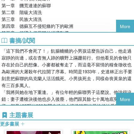
本書忠實呈現了東歐在歷史上如何同時受到納粹與蘇聯勢力的影
臺灣好評推薦
第一章 饑荒連連的蘇聯
荒、史達林恐怖大整肅、猶太大屠殺、戰俘滅絕、兩大政權刻
響，但這種寫法顯然刺激到某些人，令他們爆發了某種本能式回
如果說，史冊刪掉一群人的故事，等於將他們從世界上抹去了痕
第二章 階級大清洗
意實施的餓死政策與報復行動，以及二戰後國界變更後的雙重
應：「你怎麼可以將猶太大屠殺跟其他事件相提並論？」「你不能
跡，那重新講述他們的故事就是讓他們再次被人看見，是對他們的
第三章 民族大清洗
占領與族群清洗。這裡是納粹與蘇聯兩大獨裁者野心交會之
把希特勒拿來跟史達林相比！」「納粹德國與蘇聯無法相互比
苦難以及存在最低限度的一種尊重。就此而言，《血色大地》是史
第四章 德蘇互不侵犯條約下的歐洲
More
處，也是1400萬東歐平民的家鄉與遭到蓄意謀害的葬身之處。
較！」這些反應令我困惑，因為《血色大地》開宗明義就是要書寫
奈德以文字打造的一艘方舟。雖然它來不及拯救受難者的人命，但
第五章 德國入侵蘇聯的經濟動機
血色大地上發生的事，長久以來受到世人普遍的忽視。每當人
納粹與蘇聯在東歐的歷史，而不是著眼於兩者之間的比較。
卻可以讓他們重新回到人們的歷史視野當中――讓他們的生命再次
書摘/試閱
第六章 最終解決方案
們想到希特勒與史達林的極權暴行，就會先想到猶太大屠殺與
為了理解批評者為何執著於「不能比較」，我必須暫時擱置我的作
和猶太大屠殺的加害者與受害者的故事一起活在史冊。
第七章 大屠殺與復仇
古拉格集中營。然而，在1400萬這天文數字般的死亡人數之
品，思考社會上的文化記憶究竟是怎麼一回事。文化記憶的規矩跟
「這下我們不會死了！」飢腸轆轆的小男孩這麼告訴自己，他走過
鑑於《血色大地》的書寫本身仰賴了大量見證者所留下的史料與紀
第八章 納粹的死亡工廠
中，大部分人都沒見過納粹集中營或古拉格。受害者也不是只
學術研究不同，設有著許多禁忌，而這些禁忌往往奠基於矛盾的邏
寂靜的街邊，或在杳無人跡的曠野上蹣跚前行。但他看見的食物只
錄，且俄羅斯此時此刻正在延續著書中論及的對烏克蘭侵略史，我
第九章 反抗與焚毀
有猶太人，還包括東歐各族裔的人民。無論生死，他們都與我
輯。當有人說「不能比較」，他們真正的意思其實是「我不想花時
存在於自己的想像。小麥都被奪走了，而這毫不留情的糧食徵收也
們在閱讀之餘或許也能略盡一份力量，為血色大地上正在增添的那
第十章 種族清洗
們對這類大屠殺的刻板印象大相逕庭。
間找資料，而且我已經先比較過了，所以現在不准你用自己的方式
為歐洲的大屠殺年代拉開了序幕。時間是1933年，史達林正出手要
些亡魂做某種形式的歷史見證。
第十一章 史達林的反猶主義
本書挑戰了讀者對這段歷史的所有直覺假設，將1930到1940
把這兩者重新比較」。當代社會正在形成一種慣例：那些聲稱握有
刻意把蘇聯的烏克蘭人活活餓死。小男孩死去，同樣命喪黃泉的還
──葉浩，政治大學政治學系副教授
結 語 人性
年代發生在東歐土地上的各種屠殺事件融於一爐，首次以淺顯
話語權的人，越來越常在人們不知情的狀況下先做好了比較，再把
有三百多萬人。
本書填補了我們對於左派極權者「史達林」殺戮行為的陌生認知，
易懂、有脈絡的方式，講述近代東歐這段慘痛歷史，以及血色
這種比較變成禁忌。雖然本書的核心並非比較，但比較卻是審慎學
「我將與她在地下重逢。」有位年輕的蘇聯男子這麼說。他說得沒
也深化我們對於右派極權者「希特勒」針對特定族群屠殺行動的瞭
致謝
大地上這些人的故事。史奈德不僅生動描繪龐大受害者的面
術研究的常態。如果比較變成一種禁忌，社會就會陷入自我審查跟
錯：妻子遭槍決後他也步入後塵，他們跟其餘七十萬地底冤魂一
More
解：這兩位歷史人物共同把廣大的東歐地理空間當成屠宰場。不是
附錄一 數值與用語
貌，也細數納粹與蘇聯政權加害者的政策，探討暴行背後的動
思想箝制。
樣，都是1937到1938年間史達林大清洗時期的恐怖統治受害者。
史奈德突然讓東歐成為「血色大地」，是我們長期對這段歷史完全
附錄二 重點摘錄
機與責任。
禁忌的力量不外乎來自於重複灌輸，「不能比較」也不例外。在
「他們要我交出結婚戒指，那戒指是我……」一位波蘭軍官在1940
主題書展
無知，不知道這裡曾是駭人的命案現場。不要怪《血色大地》全書
譯名對照表
◆填補東歐歷史的空白：10種語言．16處檔案．首次完整呈現
2010年代初以前，俄國官方對待文化記憶的態度，就是「不要比
年寫的日記到這裡就中斷了，隨後就遭到蘇聯祕密警察處決。二次
頁頁都是腥臭味，因為這就是歷史真相散發的真實味道。捏緊鼻
參考書目
我們為何沒有聽過「血色大地」的歷史？二次世界大戰以來，
更多書展
較」。俄國的這種禁忌，讓德國的罪行變得不可質疑，讓蘇聯的罪
大戰剛爆發之際，俄、德共同占領波蘭期間，跟他一樣慘遭蘇聯或
子，也應該把全書讀完。
註釋
絕大部分的東歐地區都籠罩在蘇聯共產政權的鐵幕之下。因此
行變得無足輕重，更讓普丁政權在政治上無往不利，開始盡其所能
納粹政府槍斃的該國公民大約有二十萬。