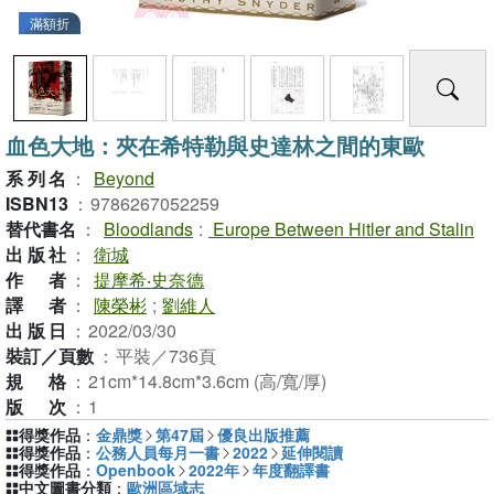
滿額折
血色大地：夾在希特勒與史達林之間的東歐
系列名
：
Beyond
ISBN13
：
9786267052259
替代書名
：
Bloodlands
:
Europe Between Hitler and Stalin
出版社
：
衛城
作者
：
提摩希‧史奈德
譯者
：
陳榮彬
;
劉維人
出版日
：
2022/03/30
裝訂／頁數
：
平裝／736頁
規格
：
21cm*14.8cm*3.6cm (高/寬/厚)
版次
：
1
得獎作品
：
金鼎獎
第47屆
優良出版推薦
得獎作品
：
公務人員每月一書
2022
延伸閱讀
得獎作品
：
Openbook
2022年
年度翻譯書
中文圖書分類
：
歐洲區域志