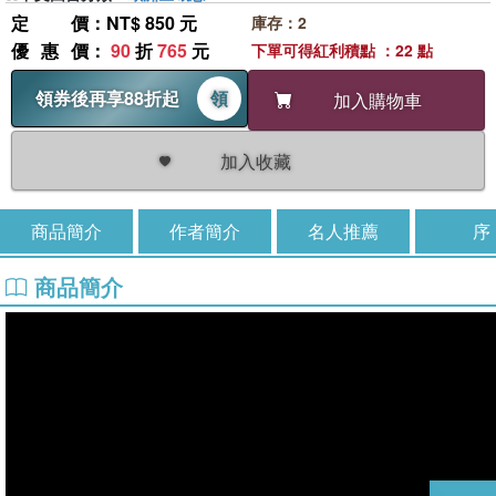
定價
：NT$ 850 元
庫存：2
優惠價
：
90
折
765
元
下單可得紅利積點 ：22 點
領券後再享88折起
領
加入購物車
加入收藏
商品簡介
作者簡介
名人推薦
序
商品簡介