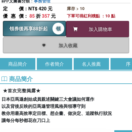
中文圖書分類
：
事務管理
定價
：NT$ 420 元
庫存 > 10
優惠價
：
85
折
357
元
下單可得紅利積點 ：10 點
領券後再享88折起
領
加入購物車
加入收藏
商品簡介
作者簡介
名人推薦
序
商品簡介
★首次完整揭露★
日本亞馬遜創始成員親述關鍵三大會議如何運作
以及背後反映的亞馬遜管理風格與領導守則
教你用最高效率定目標、想企畫、做決定、追蹤執行狀況
讓每分每秒都花在刀口上