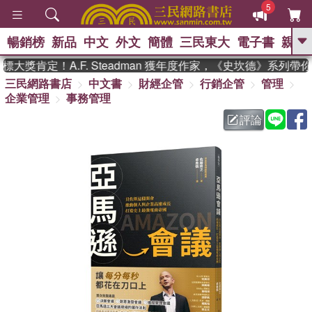
5
暢銷榜
新品
中文
外文
簡體
三民東大
電子書
親子
GO
獎肯定！A.F. Steadman 獲年度作家，《史坎德》系列帶你
三民網路書店
中文書
財經企管
行銷企管
管理
、
熱搜：
東野圭吾
高希均教授回憶錄
企業管理
事務管理
、
、
、
The Odyssey
父親節
花開錦
、
、
、
繡
暑期推薦
方念華
台灣的
評論
、
李登輝時代
數學女孩：黎曼猜想
、
、
偉大的迷走神經
如果歷史是一
、
群喵
臺灣漫遊錄