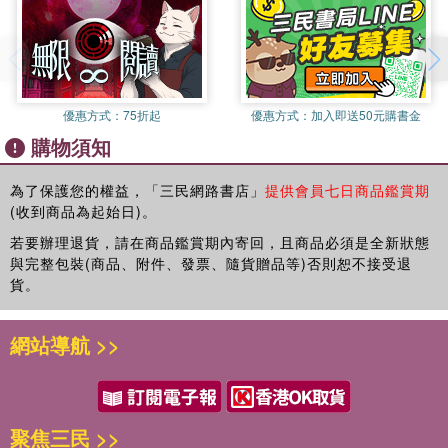
因此，若能讓亞馬遜成為消費者的食品儲藏室，那就「不需大量購
亞馬遜模式 進程管控會議
買特定商品，只需購買所要的量即可」，「但是，只買一罐飲料就
●日本企業的會議多數毫無效率
配送太沒效率，因此只要顧客連同其他所需商品一起購買，達到規
離開亞馬遜後，我透過企業顧問諮商或研修課程等活動，介紹我在
第五章
【從開會方法學習亞馬遜的管理風格與領導守則】
定大小的箱子就配送」。
亞馬遜學到的最佳效率技巧。由於亞馬遜持續改善組織及工作，因
會議機能化與活性化
這篇新聞稿的寫作者，為了能有效博得貝佐斯等高層主管的青睞，
此我也時常為企業提供人事制度在內的經營改革建議。
亞馬遜的領導準則
貝佐斯與主管團隊立下的14條領導準則(Our Leadership Principles,
優惠方式：
75折起
優惠方式：
加入即送50元購書金
在報告開頭先描述顧客平時的生活狀況，自然而然地呈現出一個有
執行這些工作時，免不了要和客戶開會，或出席公司內部會議，這
OLP)，深深影響亞馬遜人的工作思維與作業方式。觀察亞馬遜的
購物須知
小孩的職業婦女，在日常生活中及購物時所遭遇到的事情（難
些時候常令我覺得和亞馬遜開會的情況完全不同。說得不客氣一
第六章
開會方法，其實也就是學習背後所反映的管理風格與領導方針。例
題）。
點，就是毫無效率及生產性可言。
會議改革該從何著手？
如：
「某一天，生活突然大為轉變。那是因為我開始使用亞馬遜的食品
為了保護您的權益，「三民網路書店」
提供會員七日商品鑑賞期
請試著回想看看，你平時在公司開的會議是什麼情況？
讓會議有效率的關鍵
(收到商品為起始日)。
儲藏室服務」，新聞稿以引人注目的故事作為開場白。
準則1：顧客至上 (Customer Obsession)
只要讀了這一段故事，就能明白過去的銷售方式為顧客帶來什麼樣
若要辦理退貨，請在商品鑑賞期內寄回，且商品必須是全新狀態
為了決定某件重要議案，把眾多相關人員召集到大會議室。
結 語
在會議上有時會遇到與會者意見分歧的情況，這時「顧客至上」準
的辛苦與麻煩，不在亞馬遜大量購物的原因就能一目瞭然。同時，
與完整包裝(商品、附件、發票、隨貨贈品等)否則恕不接受退
每個與會人士都拿到一疊厚得似乎永遠看不完的會議資料。
則就會被拿出來思考。例如，有人提出延後給顧客的交貨期限，公
能夠輕而易舉地讓所有與會成員理解，提供了嶄新的服務，能為顧
貨。
除了負責人進行簡報及回答提問之外，其他發言者屈指可數，通常
司利潤就會提高，但這樣的提案會被否決，因為亞馬遜絕不允許犧
客的生活帶來多大的改變？能產生多大的效果？
是高層主管。
牲顧客來擴大利潤。
據說貝佐斯看完這個提案後，當場批准。之後這篇新聞稿也成為一
會議中看似高談闊論，卻沒有達成任何決議，只好延至下次會議討
網站導航 >>
個讓人津津樂道的傳說。
論。
準則7：最高標準 (Insist on the Highest Standards)
耗費冗長的時間，但沒有做出任何決定就走出會議室了。
亞馬遜不會訂立不切實際的超高目標。即使目標從100分調整為80
你不禁內心嘀咕，同樣的情況下個月八成會重演……
分，仍會不斷思考如何調升目標；達成後，再繼續追求更高目標。
【內容連載2】
讓會議發言更踴躍：換個說法、擱置區、從露臺俯
聚焦三民 >>
亞馬遜也不會以競爭對手為目標，因為這可能有損顧客利益；反而
瞰