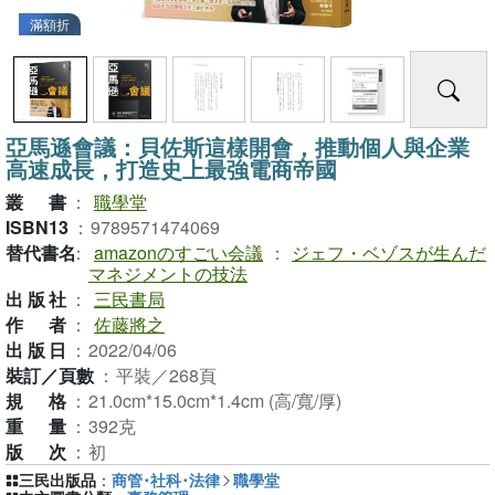
滿額折
亞馬遜會議：貝佐斯這樣開會，推動個人與企業
高速成長，打造史上最強電商帝國
叢書
：
職學堂
ISBN13
：
9789571474069
替代書名
：
amazonのすごい会議
：
ジェフ・ベゾスが生んだ
マネジメントの技法
出版社
：
三民書局
作者
：
佐藤將之
出版日
：
2022/04/06
裝訂／頁數
：
平裝／268頁
規格
：
21.0cm*15.0cm*1.4cm (高/寬/厚)
重量
：
392克
版次
：
初
三民出版品
：
商管･社科･法律
職學堂