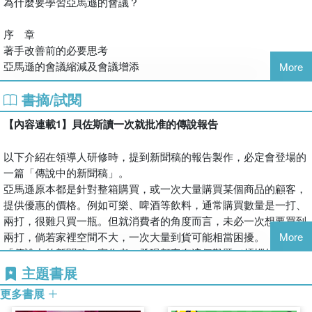
為什麼要學習亞馬遜的會議？
》召集人的角色是協助，而不是加入討論；退一步觀察整體才能看
事實上，亞馬遜的開會規則充滿睿智，那是以創辦人傑佛瑞‧貝佐
清創意。
斯(Jeff Bezos)為核心的經營陣容，從不斷嘗試錯誤中衍生的。我
序 章
》為了去除干擾、長時間討論，可考慮在公司以外的地方舉辦「場
認為其中必定有許多能在工作上助你一臂之力的創意或思考方式。
著手改善前的必要思考
外會議」。
本書將解說亞馬遜會議的祕密及做法，解答你的疑問。
亞馬遜的會議縮減及會議增添
More
》在「商業模擬遊戲」中學習團隊合作、衡量公司事務的輕重緩
急。
●成為全球第一的企業巨擘
書摘/試閱
第一章
亞馬遜(Amazon)和Google、蘋果(Apple)、臉書(Facebook)、網飛
高效率會議始於報告製作
●進程管控會議
【內容連載1】
貝佐斯讀一次就批准的傳說報告
(Netflix)等網路新興企業，併稱為GAFA，或FANG，是世界屈指可
亞馬遜模式 製作報告的規則
專案開始執行後的進度管理更重要。亞馬遜是這樣有效率地設定成
數的先進企業。
功標準、管控達標進度：
以下介紹在領導人研修時，提到新聞稿的報告製作，必定會登場的
亞馬遜是一九九五年誕生於美國華盛頓州西雅圖的新創企業
第二章
》工作不分大小都要設定KPI，任何抽象目標都能被量化。
一篇「傳說中的新聞稿」。
(startup company)。創業之初，是一間以貝佐斯自家的車庫來代替
下達最快與最高層級的決策
》每天收到系統寄來的數據，就能掌握企畫現況與調整方向。
亞馬遜原本都是針對整箱購買，或一次大量購買某個商品的顧客，
倉庫的小公司。然而創業至今二十多年，已成長為一家光是在日本
亞馬遜模式 決策會議
》部屬無論呈報什麼問題，主管一定會細問原因直到心服為止。
提供優惠的價格。例如可樂、啤酒等飲料，通常購買數量是一打、
就擁有數千名員工，全世界總計雇用數十萬人的企業巨擘。二○一
》不輕信表面指標，而要連同各種因素一起確認。
兩打，很難只買一瓶。但就消費者的角度而言，未必一次想要買到
八年十二月，更迎頭趕上蘋果和微軟(Microsoft)，成為市值全球第
第三章
》根據不同對象，以月、週、日、甚至每小時為單位來密集檢核
兩打，倘若家裡空間不大，一次大量到貨可能相當困擾。
More
一的企業。
源源不絕的新創事業及改善提案
KPI。
「傳說中的新聞稿」寫作者，發現顧客有這個難題（煩惱的根
我於二○○○年七月，辭去畢業後做了七年的工作，加入當時的亞馬
亞馬遜模式 創意激發會議
》停止監看無意義的數據，不讓部屬在低價值工作上疲於奔命。
源），想到一個點子──何不讓亞馬遜取代家庭食品儲藏室。美國
主題書展
遜，成為創始成員。之後的十五年，擔任過供應鏈管理(Supply
》回顧企畫成效不是「反省大會」，成功與失敗之處都要回顧並留
家庭通常會在廚房一旁設置食品儲藏室，存放罐頭等食品，必要時
Chain Management，SCM)、書籍採購、倉儲管理等職務，並成為
第四章
更多書展
下紀錄。
就能立刻取出使用。
統籌管理日本物流中心的總監，直到二○一六年才離職自行創業。
讓企畫案確實執行
》仰賴個人特質無法保證企業永續經營，機制才能發揮效果。