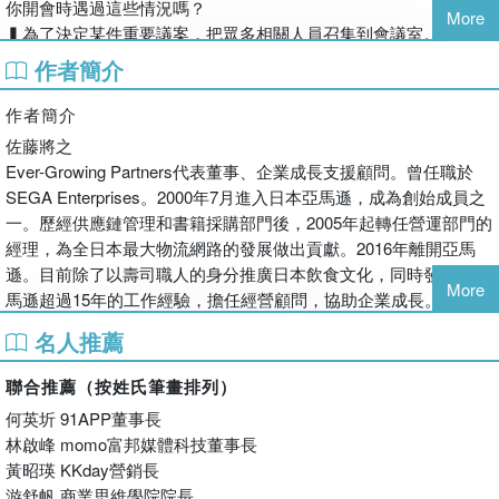
你開會時遇過這些情況嗎？
More
▍為了決定某件重要議案，把眾多相關人員召集到會議室。
▍每個人都拿到一疊似乎永遠看不完的會議資料。
作者簡介
▍只有少數人發言，幾乎都是主管。
▍花很多時間高談闊論，卻沒有達成任何決議。
作者簡介
只好再找時間開會討論……
佐藤將之
Ever-Growing Partners代表董事、企業成長支援顧問。曾任職於
在亞馬遜，這種沒效率的會議絕不可能發生。
SEGA Enterprises。2000年7月進入日本亞馬遜，成為創始成員之
一。歷經供應鏈管理和書籍採購部門後，2005年起轉任營運部門的
亞馬遜除了網路商務，還跨足Kindle電子書、影音平臺、雲端運算
經理，為全日本最大物流網路的發展做出貢獻。2016年離開亞馬
服務(AWS)、無人商店，至今仍持續開發並同步展開多種事業，各
遜。目前除了以壽司職人的身分推廣日本飲食文化，同時發揮在亞
式短期、長期、跨部門企畫不斷增加，但還是能快速取得巨大成
More
馬遜超過15年的工作經驗，擔任經營顧問，協助企業成長。著有
效。
《Amazon的人為什麼這麼厲害？》、《帶人的問題，Amazon都
名人推薦
到底這些企畫如何有效率地發想、定案，又如何穩步開展？
怎麼解決？》、《1小時做完1天工作，亞馬遜怎麼辦到的？》。
關鍵就在於亞馬遜特殊的開會方法，以及背後反映的管理風格與領
聯合推薦（按姓氏筆畫排列）
導守則。
何英圻 91APP董事長
譯者簡介
●決策會議
林啟峰 momo富邦媒體科技董事長
卓惠娟
決策會議就是決定企畫、人事、投資案的場合，最忌諱沒有做出任
黃昭瑛 KKday營銷長
任職壽險公司教育訓練及出版工作十餘年，於不惑之年重啟人生，
何決定就結束會議。為了有效率地做出高品質決策，亞馬遜會這麼
游舒帆 商業思維學院院長