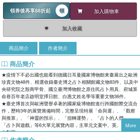
領券後再享88折起
領
加入購物車
加入收藏
商品簡介
作者簡介
商品簡介
★疫情下不必出國也能看到德國日耳曼國家博物館來臺展出之歐洲
珍貴文物48件、精選收錄臺史博之占卜相關館藏文物83件、以及中
央研究院之殷商甲骨、國立臺灣博物館之原住民占卜用具、府城算
命巷百年老店啟明堂擇日館、白惠文姓名學等重要文物36件。
★臺史博首次與歐洲聲譽卓著的國家級博物館進行跨國館際交流合
作，歷時3年的展覽籌備時間，完整呈現特展「命與運」、「觀察
與推算」、「神靈的預示」、「扭轉運勢」、「占卜的人們」、
「占卜與遊戲」等6大單元展覽內容，主單元文案中、英、德文全
More
文對照。
作者簡介
★由3位東西方占卜研究權威學者及研究策展人共同撰寫專文，內