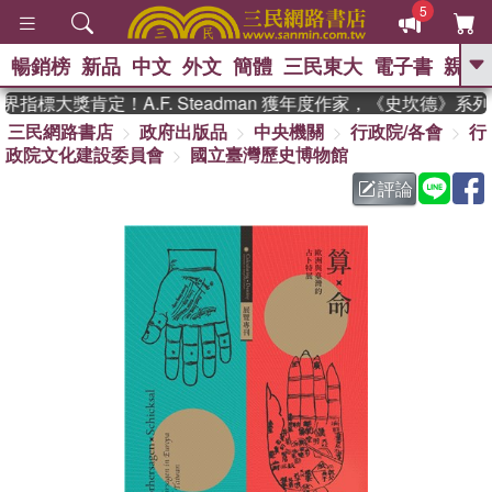
5
暢銷榜
新品
中文
外文
簡體
三民東大
電子書
親子
GO
指標大獎肯定！A.F. Steadman 獲年度作家，《史坎德》系
三民網路書店
政府出版品
中央機關
行政院/各會
行
、
熱搜：
東野圭吾
高希均教授回憶錄
政院文化建設委員會
國立臺灣歷史博物館
、
、
、
The Odyssey
父親節
如果歷
、
、
史是一群喵
暑期推薦
國際布克
評論
、
、
獎 臺灣漫遊錄
方念華
台灣的李
、
、
登輝時代
數學女孩：黎曼猜想
偉大的迷走神經