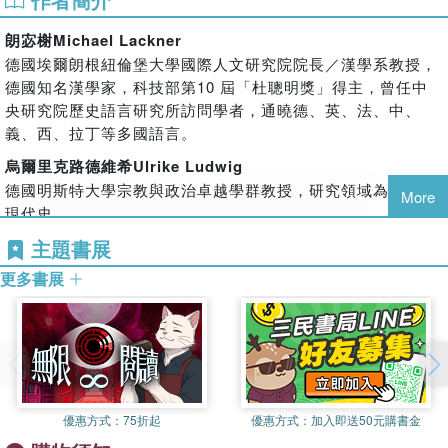
容分別介紹東西方的預知法門、歐洲占卜簡史、以及展覽導讀等，
朗宓榭Michael Lackner
全文中英對照。
德國埃爾朗根紐倫堡大學國際人文研究院院長／漢學系教授，
★獨家收錄幕後工作集錦及展場精彩照片19張，同場加映線上收聽
德國知名漢學家，科技部第10 屆「杜聰明獎」得主，曾任中
詼諧逗趣的〈卜卦調〉及唸歌〈問卜〉，掃描QR code還可連結中
央研究院歷史語言研究所訪問學者，通曉德、英、法、中、
研院網站觀看殷商甲骨文物之3D掃描模型。
義、西、拉丁等多國語言。
對於未來動向的預測，與命運本質的探索，從過去到現在，始終是
不同文明社會感興趣的課題。不管是西方的歐洲、或東亞的臺灣，
烏爾里克路德維希Ulrike Ludwig
運用自然與超自然力量推算未來的方法—占卜，發展成為歐洲及臺
德國明斯特大學宗教與政治卓越學群教授，研究領域為早期與
More
灣的民俗文化。本書呈現「算×命：歐洲與臺灣的占卜特展」的精
現代史。
華內容，包含了歐洲與臺灣常民面對不可知、不確定的未來時，使
主題書展
祝平一
用哪些方法與技術預測未來？又如何趨吉避凶？對於占卜與命運，
中央研究院歷史語言研究所研究員，研究領域為中西交通史、
占算者與問卜者是如何看待？藉由文物展現東西方占卜的文化觀與
更多書展
科技史。
世界觀，邀請讀者思考占卜的文化意涵。
張淑卿
國立臺灣歷史博物館助理研究員，「算×命：歐洲與臺灣的占
卜特展」研究策展人。
優惠方式：
75折起
優惠方式：
加入即送50元購書金