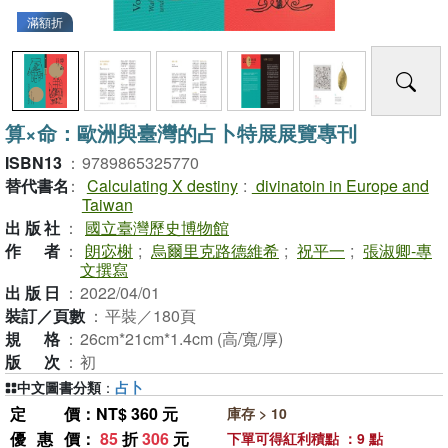
滿額折
算×命：歐洲與臺灣的占卜特展展覽專刊
ISBN13
：
9789865325770
替代書名
：
Calculating X destiny
:
divinatoin in Europe and
Taiwan
出版社
：
國立臺灣歷史博物館
作者
：
朗宓榭
;
烏爾里克路德維希
;
祝平一
;
張淑卿-專
文撰寫
出版日
：
2022/04/01
裝訂／頁數
：
平裝／180頁
規格
：
26cm*21cm*1.4cm (高/寬/厚)
版次
：
初
中文圖書分類
：
占卜
定價
：NT$ 360 元
庫存 > 10
優惠價
：
85
折
306
元
下單可得紅利積點 ：9 點