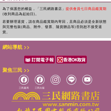
2 氣候變遷時代最重要的KPI：碳預算
經營理念，致力於跨越「綜合績效、企業社會責任、永續發展」的
3 碳預算對市場的含義
為了保護您的權益，「三民網路書店」
提供會員七日商品鑑賞期
三座大山。玉山長期將永續經營思維融入企業發展策略，率台灣金
(收到商品為起始日)。
融業之先入選道瓊永續指數（DJSI），近年皆名列世界前十。玉山
◎第二部 被迫改變的投資與經營
若要辦理退貨，請在商品鑑賞期內寄回，且商品必須是全新狀態
更成為台灣首家、全球第三家完成國際SBT科學減碳目標審查的銀
與完整包裝(商品、附件、發票、隨貨贈品等)否則恕不接受退
行，設立中長期目標，朝二五年升溫控制在一．五度目標邁進。
第3章 氣候變遷對企業的影響（風險）
貨。
不僅於此，玉山攜手多家傑出台灣企業共同提出ESG永續倡議，與
1 物理風險
擁有相同價值觀的企業凝聚共同的智慧，讓資本的力量發揮更大的
2 政策風險
正向影響力。
網站導航 >>
3 氣候風險影響的規模
我們在書中看見了日本永續標竿企業的領先作為，特別令人佩服的
是日本企業因應國際ESG浪潮對營運與成長所帶來的壓力，因為
第4章 驟變的世界金融投資標準
「正視自己的不足，所以不斷進步」的思維而勇敢面對改變。這讓
1 金融當局的擔憂
我們備感鼓舞，與世界一流的企業共同採取行動，讓我們在追求永
聚焦三民 >>
2 投資人在觀察什麼
續的路上腳步更加堅定。我們也堅信，位居世界供應鏈重要位置的
3 投資人對氣候風險的因應
台灣企業，將有越來越多志同道合的夥伴一起前行，讓我們共同以
4 氣候變遷影響企業價值的路徑
具體行動實踐零碳經營，為這片土地盡一份心力，攜手邁向永續未
三民書局
三民出版
來。
◎第三部 脫碳經營的實踐
推薦序二：
第5章 脫碳經營的全球標準
〈啟動綠色轉型，從現在開始！〉
1 作為基礎的企業理念與治理