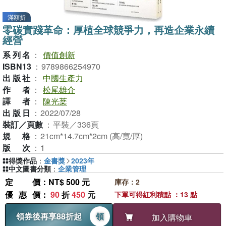
滿額折
零碳實踐革命：厚植全球競爭力，再造企業永續
經營
系列名
：
價值創新
ISBN13
：
9789866254970
出版社
：
中國生產力
作者
：
松尾雄介
譯者
：
陳光棻
出版日
：
2022/07/28
裝訂／頁數
：
平裝／336頁
規格
：
21cm*14.7cm*2cm (高/寬/厚)
版次
：
1
得獎作品
：
金書獎
2023年
中文圖書分類
：
企業管理
定價
：NT$ 500 元
庫存：2
優惠價
：
90
折
450
元
下單可得紅利積點 ：13 點
領券後再享88折起
領
加入購物車