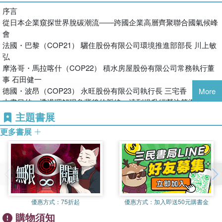
遺憾我們的猶疑未決，錯過解決氣候問題的最後時機？要回答這個
作夥伴，除了擔任日本RE100、EV100、EP100的窗口外，也參加
序言
問題，《零碳實踐革命》給了我們一些指引：現在不做，以後就來
聯合國大會首腦級的高階會議、政府的各種委員會，在國內外都積
從日本企業窺探世界脫碳潮流――跨國企業高層齊聚聯合國氣候峰
本書優勢
不及了。氣候變遷如此，企業低碳轉型亦然。
極地提出建言。此外，與橫濱市、五島市等締結合作協議，共同主
會
1. 從氣候變遷的成因談起，討論近年全球興起的氣候組織與法規。
本書作者松尾雄介，為兩百多間致力實踐脫碳經營的日本企業所組
辦日本獨自的新綱要「再生能源100宣言 RE Action」等，也推動
法國・巴黎（COP21） 驪住股份有限公司環境推進部部長 川上敏
2. 最熱門脫碳關鍵字解析，如巴黎協定、RE100、碳預算、
成的經濟團體──日本氣候領袖夥伴（JCLP）秘書處執行長，
各項為建構脫碳社會的實踐活動。
弘
CBAM、碳洩漏等等。
JCLP是日本RE100、EV100、EP100的窗口，也積極代表參與聯
http://www.japan-clp.jp/
摩洛哥・馬拉喀什（COP22） 積水房屋股份有限公司常務執行董
3. 以豐富圖表呈現重要數據，幫助企業擬訂中長期目標。
合國氣候會議、政府委員會等，長期協助日本企業接軌國際ESG趨
事 石田健一
4. 收錄日本案例分析，提供企業思考方法，打造專屬減碳計畫。
勢。他在書中點出企業在全球脫碳經營思維的趨勢下所面臨的兩道
德國・波昂（COP23） 永旺股份有限公司執行長 三宅香
More
風險：實際來自氣候變遷的物理風險，以及市場機制逐步邁向低碳
陳光棻
本書目的：透過理解現象背後的脈絡，達到提升經營決策準確度的
調整的政策風險。
台灣新竹縣人，北海道大學國際廣報媒體研究科碩士。譯有《可愛
目標
主題書展
盛情推薦
本書也清楚刻畫金融業面對氣候變遷所扮演的角色，不同於一般企
力量大》、《你最愛誰？》、《女人要有型》、《到哪都搶手》、
陳美滿∣玉山金控總經理暨永續長
業，不僅止於自身營運的減碳作為，來自投、融資的價值鏈碳排放
更多書展
《怦然心動的人生整理魔法》、《單身的這樣那樣》、《無子人
◎第一部 氣候變遷的脈絡與邏輯
陳鴻儒∣臺灣環保暨資源再生設備工業同業公會理事長
更是重中之重。書中生動地以「船」和「海」比喻在全球脫碳的大
生》、《永遠懷抱希望》、《最後一件大事》等，現為專職譯者。
葉欣誠∣國立臺灣師範大學環境教育研究所教授
趨勢下，投資人將檢視面對一道道氣候政策的巨浪時，金融業與企
第1章 氣候變遷是「威脅社會基礎建設的重大風險」
鄭仲凱∣BSI英國標準協會台灣分公司技術長
業如何共同因應大環境的挑戰，乘風破浪，行穩致遠。更進一步，
1 氣候變遷不等於環保議題；氣候變遷的因應對策是「營業執照」
簡山傑∣聯華電子共同總經理暨永續長
透過資本的力量，銀行經由責任投資、責任融資及永續金融商品，
2 氣候變遷的「全球標準」
（依姓名筆劃排序）
可以串聯各行各業與所有人，進而產生巨大的ESG 影響力，這也
是金融業在ESG 的浪潮中一直被期待擔任重要角色及賦予重大責
優惠方式：
75折起
優惠方式：
加入即送50元購書金
第2章 避免氣候危機需要「破壞性變化」
任的主要原因。
購物須知
1 避免氣候危機，氣溫上升需要控制在攝氏1.5度以內
玉山成立至今，秉持成為「綜合績效最好，也最被尊敬的企業」的