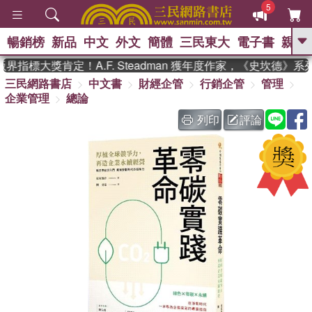
5
暢銷榜
新品
中文
外文
簡體
三民東大
電子書
親子
GO
指標大獎肯定！A.F. Steadman 獲年度作家，《史坎德》系
三民網路書店
中文書
財經企管
行銷企管
管理
、
、
熱搜：
東野圭吾
The Odyssey
企業管理
總論
、
、
父親節
如果歷史是一群喵
暑期
、
、
推薦
國際布克獎 臺灣漫遊錄
方
列印
評論
、
、
念華
台灣的李登輝時代
數學女
、
孩：黎曼猜想
偉大的迷走神經