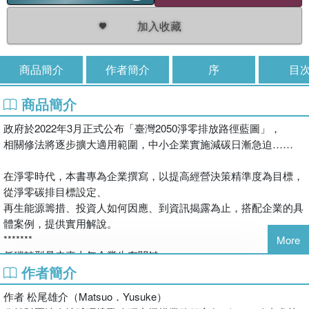
加入收藏
商品簡介
作者簡介
序
目
商品簡介
政府於2022年3月正式公布「臺灣2050淨零排放路徑藍圖」，
相關修法將逐步擴大適用範圍，中小企業實施減碳日漸急迫……
在淨零時代，本書專為企業撰寫，以提高經營決策精準度為目標，
從淨零碳排目標設定、
再生能源籌措、投資人如何因應、到資訊揭露為止，搭配企業的具
體案例，提供實用解說。
*******
More
低碳轉型是未來十年企業生存關鍵
作者簡介
企業無可避免的綠色供應鏈已逐步形成
作者 松尾雄介（Matsuo．Yusuke）
因著聯合國氣候峰會的舉行，台灣也公布了2050淨零排放路徑政