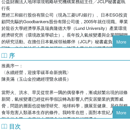
公益財團法人地球環境戰略研究機構業務組主任╱JCLP秘書處執
策，淨零碳排是全球企業急起直追的目標，也將改變產業及生活的
行長
面貌。企業如何建立穩健的脫碳計畫？中小型企業如何達到
歷經三和銀行股份有限公司（現為三菱UFJ銀行）、日本ESG投資
RE100？如何讓ESG成為企業的DNA？掌握氣候變遷下的時代競
顧問先驅的Goodbankers股份有限公司後，2005年就任現職。畢業
爭力，攸關企業生存與永續。回應氣候變遷的風險迫在眉睫，企業
於龍谷大學經濟學系及瑞典隆德大學（Lund University）產業環境
不得不加速低碳計畫；這個破壞性變革，是挑戰也是機會。在社會
經濟研究所（環境政策學碩士）。長年投入氣候變遷與企業間關聯
期待企業轉型的現在，作者以淺顯易懂的方式解說「脫碳經營」的
的研究活動。在擔任日本氣候領袖夥伴（JCLP）秘書處負責人的
More
全貌及各種嘗試，闡述氣候危機對企業的影響，討論相關法規與實
同時，也出任神戶大學兼任講師、跨國企業的氣候變遷顧問、
際案例，帶領您從氣候變遷的脈絡邏輯開始，一步一步實踐淨零之
序
RE100領袖獎評審、地方自治團體各種委員會的委員等多重職務。
路。
獲獎經歷：2010年度能源、資源學會第14屆茅獎勵獎；環境省第9
氣候變遷時代下企業最重要的KPI是「碳預算」
推薦序一：
屆、第11屆NGO╱NPO、企業環境政策建言大獎等眾多獎項。
日本知名企業這樣做：
〈永續經營，迎接零碳革命新挑戰〉
實例一：日本知名不動產公司積水房屋在2019年2月，建設了全住
陳美滿（玉山金控總經理暨永續長）
協助撰稿 日本氣候領袖夥伴（JCLP）
戶皆符合ZEH標準的日本第一棟淨零耗能公寓（Net Zero Energy
日本產業界為了實現脫碳社會，認知到必須抱持合理的危機感並展
House Mansion），至今也持續致力於節能住宅的建設。
當野火、洪水、旱災從世界一隅的偶發事件，漸成頻繁出現的頭條
開積極行動而於2009年創建的日本經濟團體。2021年夏天為止共
實例二：知名事務機品牌理光股份有限公司覺察世界潮流與利益相
新聞，氣候變遷已經從科學假設轉為影響人們安居樂業的實際威
有約200家公司加盟，都是來自各行各業足以代表日本的知名企
關者的要求，以脫碳社會與循環經濟為重要發展策略。
脅，問題的層面也從物理研究、地球科學，擴展至健康、居住與糧
業。加盟企業的營收合計約120兆日圓、總消費電力約為
實例三：跨國電子製造公司富士通分階段轉換為可再生能源供電，
食等危害人類基本生存的條件。我時常在想，面對本世紀人類生死
More
60TWh（包含國外的參考值、概算值）。身處於實現脫碳社會的轉
溫室氣體減量目標提高至1.5度。
與共的命題，未來的人們將會如何看待氣候變遷？
換期，正在努力實踐成為社會所需的企業。
（更多內容，請參閱本書）
目次
下一世代會感謝當代人的果斷與勇敢，為氣候危機帶來轉機；還是
2017年起，成為國際非營利組織「The Climate Group」的區域合