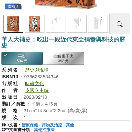
滿額折
華人大補史：吃出一段近代東亞補養與科技的歷
史
平裝
書紐電子書
504 元
392 元
系列名
：
歷史與現場
ISBN13
：
9786263534346
出版社
：
時報文化
作者
：
皮國立主編
出版日
：
2023/02/10
裝訂／頁數
：
平裝／416頁
規格
：
21cm*14.8cm*2.2cm (高/寬/厚)
版次
：
1
中文書
：
醫療保健
葯物及治療
其他
中文圖書分類
：
其他治療法