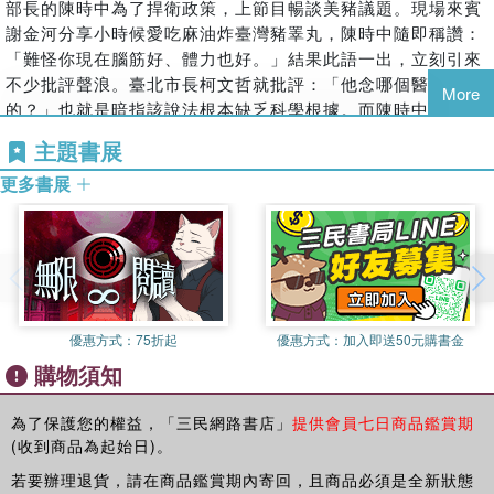
柒 科學、商業與政治的角力：以靈芝在臺灣的社會文化生命
部長的陳時中為了捍衛政策，上節目暢談美豬議題。現場來賓
一九八○年代之後逐步在街頭林立的羊肉爐、薑母鴨等等；還有一
美國匹茲堡大學博士，現任美國匹茲堡大學歷史系教授。研究
史（一九七○ －一九九○）為例 安勤之
謝金河分享小時候愛吃麻油炸臺灣豬睪丸，陳時中隨即稱讚：
杯清涼的青草茶、苦茶，一口氣喝下，表情猙獰兼吐舌作噁，老闆
專長為醫學／公共衛生史、日本殖民醫學、東亞環境史。著有
捌 食物史新趨勢：近代東亞味素研究的幾種視角 蔣竹山
「難怪你現在腦筋好、體力也好。」結果此語一出，立刻引來
還會在旁邊拍手叫好，讚揚你的勇氣，那是我大學時代的士林夜市
《武士刀與柳葉刀：日本西洋醫學的形成與擴散》、《東亞醫
不少批評聲浪。臺北市長柯文哲就批評：「他念哪個醫學院
記憶，相信讀者對它們的滋味也都不陌生。由於傳統中國文化中藥
More
療史：殖民、性別與現代性》、Prescribing Colonization:
的？」也就是暗指該說法根本缺乏科學根據。而陳時中則回
食如一、藥食同源的發展，這些食物中往往加入了不少具有補養身
The Role of Medical Practices and Policies in Japan-Ruled
應，這是民俗說法，是老一輩傳下來的經驗云云。本文既不討
體的中草藥材於其中，而賦予一道菜色、一碗熱湯、一杯茶飲內，
Taiwan, 1895-1945等專著。
主題書展
論美豬，也不評論對錯，卻要藉由考察這類爭議中，靠著某種
可能具有防治某些疾病的功效，這樣的文化現象與背後的歷史因
更多書展
張淑卿
食材進補以達到身體強健或治療某種生理疾病的歷史，或許可
素，值得分析。此外，我們的生活中充斥著維他命、雞精、蜆精、
國立清華大學歷史學博士，現任長庚大學醫學系人文及社會醫
使讀者在讀過本篇文章後，對於中西醫的補身概念、食物療效
提神飲料等各種具有補養、補精神、提升體力的飲品，即便它們已
學科教授。曾任中央研究院臺灣史研究所籌備處訪問學員、博
與科技之間的爭議，有多一分了解，方能解讀民俗、經驗和科
被「科學」二字重新包裝，但還是不能捨棄傳統補養功效的話語，
士後研究員。專長領域為臺灣醫療衛生史、護理史、以及科
學之間的複雜關係，擁有更多元的思考，這恐怕不是「非黑即
可謂換湯不換藥，而成為現代的新補品，可見補養文化影響之廣
技、醫療與社會。著有研究論文、書評、翻譯等百餘篇，散見
白」的二分法就能夠說明清楚。
泛，歷久不衰。而食補有沒有真實效用，需要專業醫師來解答，但
於中英學術期刊中。
藉由攝取特定的藥物與食物，補養身體以祛病延年，在華人的
是歷史學者可以告訴讀者，所謂被社會文化所認同之「療效」或某
飲食史中已有數千年的歷史。近年來有關飲食史的研究成果，
些「效果」，是如何透過各種歷史因素而被建構出來。二十世紀初
優惠方式：
75折起
優惠方式：
加入即送50元購書金
安勤之
堪稱豐碩；作為一種日常生活史或社會史的中國飲食研究，牽
期以來東亞各地的科學觀和中西醫匯通概念，又如何賦予這些具有
購物須知
母親說「天下一勤無難事」，安是家族名，之是輩分序。胸無
涉主題相當廣泛；西方飲食史，近年更有興盛之勢。然而，書
補養意義的食物，一些全新的健康概念，並影響我們的日常生活？
大志，心懷小事，著有四物、靈芝、牛樟芝相關論文。樂於吃
寫飲食與健康、醫療的歷史，有別於傳統菜餚、食材、烹調的
閱讀本書，可讓讀者在吃下這些食物時，擁有多一份趣味、歷史知
飯、睡覺、打太極，鑽研尼采、實驗教育與社會學理論，目前
為了保護您的權益，「三民網路書店」
提供會員七日商品鑑賞期
歷史或文化書寫，例如陳元朋的研究很具有代表性，除了飲食
識與對其健康功用之省思。
(收到商品為起始日)。
任職於陽明交通大學百川學士學位學程，擔任實作級專案助理
在社會文化史中的意義外，更重要的是，他很早就關切到食物
本書分為兩個部分，第一部分是探討傳統食補文化在近代的變遷與
教授。
若要辦理退貨，請在商品鑑賞期內寄回，且商品必須是全新狀態
與疾病關係的梳理，雖然其論文關切的主題多在清代以前，但
影響，皮國立的〈「食