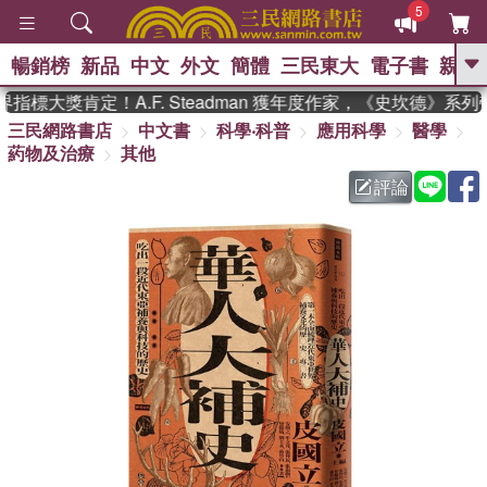
5
暢銷榜
新品
中文
外文
簡體
三民東大
電子書
親子
GO
標大獎肯定！A.F. Steadman 獲年度作家，《史坎德》系列
三民網路書店
中文書
科學‧科普
應用科學
醫學
、
熱搜：
東野圭吾
高希均教授回憶錄
葯物及治療
其他
、
、
、
The Odyssey
父親節
如果歷
、
、
史是一群喵
暑期推薦
國際布克
評論
、
、
獎 臺灣漫遊錄
方念華
台灣的李
、
、
登輝時代
數學女孩：黎曼猜想
偉大的迷走神經