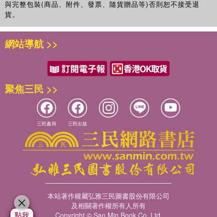
與完整包裝(商品、附件、發票、隨貨贈品等)否則恕不接受退
蔣竹山
近代仍存續的食療知識，大部分是自古傳下來的，不論是在內
療」：近代一個中西醫匯通名詞的誕生〉，提醒讀者「食療」一詞
貨。
臺灣桃園人。清華大學歷史所博士，中央大學歷史所副教授兼
容或書寫形式上，仍具有知識累積的痕跡。現代中醫對飲食治
其實經歷了一個經由西方至中國的文字意義之轉譯過程。在一九三
文學院學士班主任。曾任東華大學人社院大眾史學研究中心主
療的歷史相當重視，其整理之資料與文獻，可作為對了解中醫
○年代以前，談食物療法的大多是西醫，而其意義也不同於古代中
任，中央大學歷史所所長。研究興趣喜歡打破傳統臺灣史、中
網站導航 >>
食療歷史之參考。而中醫文獻近十年來整理之各種養生、本草
醫的理解。受到當時西醫營養學、生理學、細菌學、內分泌學等新
國史、世界史三塊分立之框架，主要方向為醫療史、新文化
類書籍，也有大量飲食健康的歷史論述，陸續有醫史學者關注
科學知識的驗證後，許多中醫開始拿出古代醫籍的經驗來和西方知
史、全球史、公眾史學。歷來除關注全球視野下的物質文化史
這些議題。
識進行相互印證，於是食物療病的概念才被重新詮釋，逐步成為今
研究，在學院推動相關社群活動外，也對社會大眾推廣歷史普
本文要訴說的故事，就是華人飲食療法的傳統，在近代受到西
日人們所熟知的「食療」知識。曾齡儀的〈頭角「爭茸」：一九五
及與公眾史。
聚焦三民 >>
方科學知識衝擊後，新的「食療」一詞有什麼改變？我們如何
○－一九九○年代臺灣的養鹿業與鹿茸消費〉，則細緻梳理了荷蘭時
從歷史中找尋現今飲食補養與療病的意義？而當中的中西飲食
期至戰後臺灣的養鹿業與鹿茸消費，文中提及清代漢人之移墾，改
療法之異同又為何？希望讀者可以在本文中找到一些答案與反
變臺灣鹿隻貿易，他們將鹿脯、鹿茸與鹿鞭等品項銷往中國內地，
思現代性的路徑。
與傳統中國醫藥視「鹿」為補陽聖品的觀念有關，而臺灣本土也在
三民書局
三民出版
擔任過中央國醫館館長的焦易堂（一八七九－一九五○），曾
戰後出現了各種大眾化的相關補品，包括鹿茸丸和鹿茸酒，文中都
在中醫辦理的《食物療病月刊》封面提詞，該刊是以食物來
有詳細的介紹。
「仁術養生」。焦氏追溯周代即有食醫，申言醫（藥）食同
張仲民的〈當糖精變為燕窩：孫鏡湖與近代上海的醫藥廣告造假文
源，好像是再自然不過之事，這是一九三○年代中期的事。但
化〉，文中主角是近代中國一個非常有趣的醫藥商品「燕窩糖
我們可能忽略了「食療」意義的近代轉型和混合現代性的可
精」。經作者詳細考證，其實該藥的成分根本不含燕窩，而主要是
能。因為在此之前，近代談食物療法的大多是西醫，而其意義
由糖精構成，完全不具備滋補或治病之效用。但藥商卻利用各種手
本站著作權屬弘雅三民圖書股份有限公司
也不同於傳統食療。揆諸晚清民國報刊資料庫，其實近代中國
段，進而刊登廣告，邀請文人寫假文章來吹捧該藥的效果，大有誆
及相關著作權所有人所有
極少有人用「食療」一詞，最早出現的詞彙其實是「食養療
騙之嫌。該文讀來深具啟發，揭發近代醫藥產業借用「補養」心態
Copyright © San Min Book Co.,Ltd.