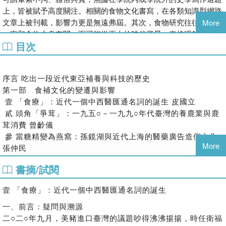
上，皆被賦予高度關注。相關的食物文化書寫，在各類知識型網路
曾齡儀
文章上被刊載，影響力更是無遠弗屆。其次，食物研究往往不見得
美國紐約市立大學歷史學博士，臺北醫學大學通識教育中心副
More
一定和食物本身有關，而可能從更大的時代背景，來梳理飲食文化
教授，研究興趣為近代日本史、近代臺灣史、移民與食物史，
目次
背後的社會生活，例如對中日戰爭時大後方的吃餐館熱潮，史家就
著有《沙茶：戰後潮汕移民與臺灣飲食變遷》。
給予了相當的關注與解釋。而臺灣飲食史的研究，也因為有不少中
張仲民
生代的史學家逐漸成熟且嶄露頭角，而顯得熱鬧非凡。舉凡臺灣菜
復旦大學歷史學系教授，兼任南京大學亞太發展研究中心研究
序言 吃出一段近代東亞補養與科技的歷史
的歷史、令人食指大動的沙茶火鍋，那濃郁滋味背後的文化脈絡，
員。研究專長為中國近代史。出版有《種瓜得豆：清末民初的
第一部 食補文化的變遷與影響
咀嚼文字似有味，都足以發揮令讀者「越讀愈餓」的神奇效果，這
閱讀文化與接受政治》、《葉落知秋：清末民初的史事和人
壹 「食療」：近代一個中西醫匯通名詞的誕生 皮國立
正是品味食物史魅力之所在。
物》等四種，發表有論文、書評多篇。
貳 頭角「爭茸」：一九五○－一九九○年代臺灣的養鹿業與鹿
綜觀近十年來，臺灣不斷因各種食品安全的問題，屢屢造成重大的
茸消費 曾齡儀
牟立邦
社會爭議。作為一位史學工作者，不能不對現實社會問題有若干回
參 當糖精變為燕窩：孫鏡湖與近代上海的醫藥廣告造假文化
復旦大學博士，現任臺灣明新科技大學通識教育助理教授。研
應；然史學工作者研究之對象既為過往之陳跡，當然不可能直接面
More
張仲民
究專長為中國近代史／中日抗戰、貨幣史研究；物質文化／飲
對現實問題來提出正面解決之道，但吾人仍可能透過梳理近代以來
肆 祛濕發汗，活血驅寒：傳統食補文化與中醫「辛味」發展
食文化、影視研究。著有〈兩岸史學史視野下的淞滬會戰「軸
人們對於食物與健康、疾病關係之認識，來達到或進行一種人文思
書摘/試閱
牟立邦
線移轉說」述評〉、〈明清之際台灣「番銀」的通行——兼論
考，提供一些歷史上真實呈現之飲食文化、科學爭議與認識傳統與
第二部 西方醫學及科技所帶來的「飲食與健康」新觀念
社會經濟的發展〉、〈「辛甚曰辣」：明代以前中國辛味概念
現代連結的可能，此為本書編纂背後最深刻的在地關懷。
壹 「食療」：近代一個中西醫匯通名詞的誕生
伍 抗戰時期的兵食與軍事營養學發展試探 劉士永
的形成及演繹〉、〈從「董月花」的塑造看文化與群體的折
本書的焦點與特色，就在於探討「補養」的歷史，可謂非常貼近於
陸 《豐年》中的知識傳遞：以腸胃道型疫病防治和飲食衛生
一、前言：疑問與溯源
射〉等篇章論文。
我們的日常生活。臺灣街頭巷尾的飲食文化中，充滿著各種具有
（一九五一－一九六三）為例 張淑卿
二○二○年九月，美豬進口臺灣的議題吵得沸沸揚揚，時任衛福
「補養」的菜色，從早期的狗肉鍋、燉鱉湯、蛇湯、十全排骨，到
劉士永