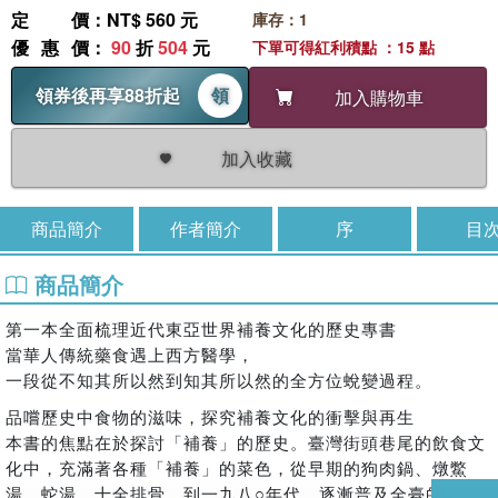
定價
：NT$ 560 元
庫存：1
優惠價
：
90
折
504
元
下單可得紅利積點 ：15 點
領券後再享88折起
領
加入購物車
加入收藏
商品簡介
作者簡介
序
目
商品簡介
第一本全面梳理近代東亞世界補養文化的歷史專書
當華人傳統藥食遇上西方醫學，
一段從不知其所以然到知其所以然的全方位蛻變過程。
品嚐歷史中食物的滋味，探究補養文化的衝擊與再生
本書的焦點在於探討「補養」的歷史。臺灣街頭巷尾的飲食文
化中，充滿著各種「補養」的菜色，從早期的狗肉鍋、燉鱉
湯、蛇湯、十全排骨，到一九八○年代，逐漸普及全臺的羊肉