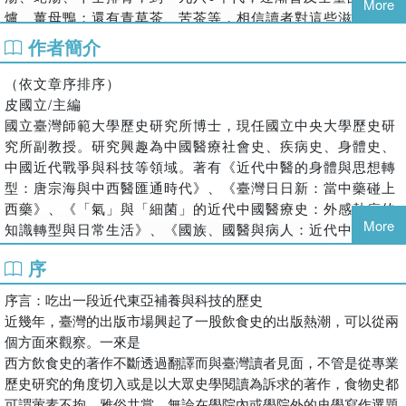
More
爐、薑母鴨；還有青草茶、苦茶等，相信讀者對這些滋味都不
陌生。由於傳統文化中藥食如一、藥食同源的發展，這些食物
作者簡介
通常加了不少具補養功效的中草藥材於其中，而賦予一道菜
色、一碗熱湯、一杯茶飲等具有防治某些疾病的功效，這樣的
（依文章序排序）
文化現象與背後的歷史因素值得探索。
皮國立/主編
此外，生活中諸如維他命、雞精、蜆精、提神飲料等具有補
國立臺灣師範大學歷史研究所博士，現任國立中央大學歷史研
養、補精神、提升體力的飲品，即便已被「科學」二字重新包
究所副教授。研究興趣為中國醫療社會史、疾病史、身體史、
裝，但還是伴隨著傳統補養功效的話語，而成為現代的新補
中國近代戰爭與科技等領域。著有《近代中醫的身體與思想轉
品，可見補養文化影響之廣泛，歷久不衰。
型：唐宗海與中西醫匯通時代》、《臺灣日日新：當中藥碰上
食補有沒有真實效用，需要專業醫師來解答，但我們可以從歷
西藥》、《「氣」與「細菌」的近代中國醫療史：外感熱病的
史中了解所謂被社會文化所認同之「療效」或某些「效果」，
More
知識轉型與日常生活》、《國族、國醫與病人：近代中國的醫
是如何透過各種歷史因素而被建構出來。二十世紀初期以來東
療和身體》、《中醫抗菌史：近代中西醫的博弈》、《虛弱
序
亞各地的科學觀和中西醫匯通概念，又如何賦予這些具有補養
史：近代華人中西醫學的情慾詮釋與藥品文化(1912-
意義的食物，一些全新的健康概念，並影響我們的日常生活？
1949)》、《跟史家一起創作：近代史學的閱讀方法與寫作技
序言：吃出一段近代東亞補養與科技的歷史
閱讀本書，可讓讀者在吃下這些食物時，擁有多一份趣味與對
藝》、《全球大流感在近代中國的真相：一段抗疫歷史與中西
近幾年，臺灣的出版市場興起了一股飲食史的出版熱潮，可以從兩
其健康功用之省思。
醫學的奮鬥》等學術專書，並合編有《衛生史新視野：華人社
個方面來觀察。一來是
會的身體、疾病與歷史論述》、《藥品、疾病與社會》、《憶
西方飲食史的著作不斷透過翻譯而與臺灣讀者見面，不管是從專業
載航空城：大園落地生根的記憶》以及高中歷史教科書等等，
歷史研究的角度切入或是以大眾史學閱讀為訴求的著作，食物史都
另有學術論文、專書篇章等80餘篇。
可謂葷素不拘、雅俗共賞，無論在學院內或學院外的史學寫作選題