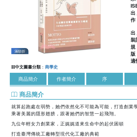
IS
出
出
裝
滿額折
適
中文圖書分類
：
商學史
商品簡介
作者簡介
序
商品簡介
就算起跑處在弱勢，她們依然化不可能為可能，打造創業
乘著美麗的隱形翅膀，跟著她們的智慧一起飛翔。
九位年輕女力創業家，正娓娓道來生命中的起伏困頓
打造臺灣傳統工廠轉型現代化工廠的典範