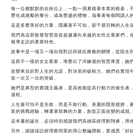
每一位都默默的在崗位上，一點一滴累積著本業的根基，
歷化成激勵的養分，成為豐盛的禮物，滋養著每個閱讀人
這是多麼美好的力量，隱藏著不可知，卻千迴百轉的人生
我們為這群散發智慧並從超越邁向卓越的女性企業家們，
報導走訪的產業特色。
故事中是一場又一場自我對話與彼此療癒的關懷，從陌生
這群不一樣的女企業家，堆疊出了淬鍊過的智慧厚度，她
改變來自於對人生的允諾，對決策的破框力。她們在實現
造一次又一次的突破。
她們是典型的實踐主義者，是高效能提高行動力的催生者
過程。
人生最可怕不是失敗，而是不敢行動。美麗的隱形翅膀，
富的挑戰經驗，轉運著鼓舞的力量，創造正面改變的成就
這本書的誕生，必須特別感謝我們高雄區經理劉翔睿，用
另外，謝謝採訪經理蔡明憲的用心整編撰敘，更感恩「好