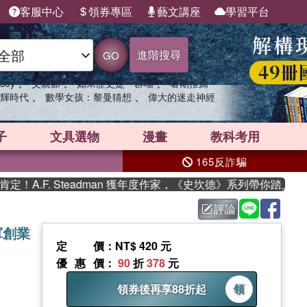
客服中心
領券專區
藝文講座
學習平台
進階搜尋
GO
、
、
、
sey
父親節
如果歷史是一群喵
暑期推薦
、
、
輝時代
數學女孩：黎曼猜想
偉大的迷走神經
子
文具選物
漫畫
教科考用
165反詐騙
 Steadman 獲年度作家，《史坎德》系列帶你踏上熱血奇幻旅程
評論
軍創業
定價
：NT$ 420 元
優惠價
：
90
折
378
元
領券後再享88折起
領