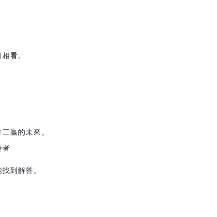
目相看。
生三贏的未來。
發者
能找到解答。