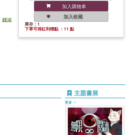
加入購物車
加入收藏
;
錢淑
庫存：1
下單可得紅利積點 ：11 點
主題書展
更多