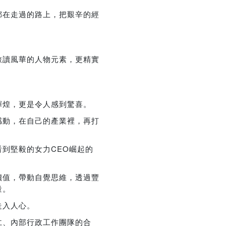
優惠方式：
熱賣中
都在走過的路上，把艱辛的經
旅讀風華的人物元素，更精實
優惠方式：
75折
輝煌，更是令人感到驚喜。
感動，在自己的產業裡，再打
到堅毅的女力CEO崛起的
優惠方式：
熱賣中
價值，帶動自覺思維，透過豐
量。
走入人心。
仁、內部行政工作團隊的合