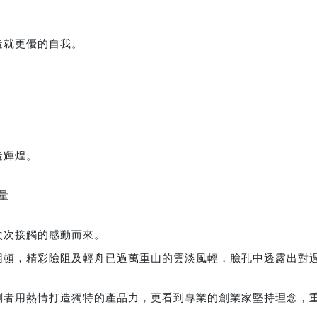
造就更優的自我。
造輝煌。
量
次次接觸的感動而來。
困頓，精彩險阻及輕舟已過萬重山的雲淡風輕，臉孔中透露出對
創者用熱情打造獨特的產品力，更看到專業的創業家堅持理念，