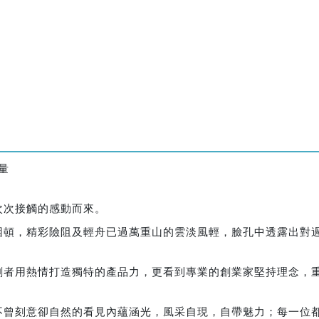
量
次次接觸的感動而來。
困頓，精彩險阻及輕舟已過萬重山的雲淡風輕，臉孔中透露出對
創者用熱情打造獨特的產品力，更看到專業的創業家堅持理念，
不曾刻意卻自然的看見內蘊涵光，風采自現，自帶魅力；每一位