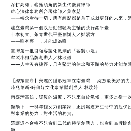
深耕高雄，嶄露頭角的新生代優質律師
維心法律事務所合署律師／葉孝慈
——轉念看待一切，所有經歷都是為了成就更好的未來，
建立臺灣第一個以活動體驗為主軸的茶行銷平臺
十本初壹、茶青世代平臺創辦人／鄭絜方
——唯有專一，才能成為唯一
臺灣第一批引領客製化風潮的「客製小姐」
客製小姐品牌創辦人／林欣儀
——人生沒有捷徑，只有堅定的信念和不懈的努力才能創
【總策畫序】美麗的隱形冠軍在南臺灣──綻放最美好的力
時兆創新-時傳媒文化事業體創辦人 林玟妗
南臺灣高雄，暖暖的溫度，不只來自於氣候，更多是從一
豔陽下，一群年輕女力創業家，正娓娓道來生命中的起伏
對事業的努力，對生活的務實。
這讓這本合輯不只看到二代的轉型創新力，也看到品牌開
範。