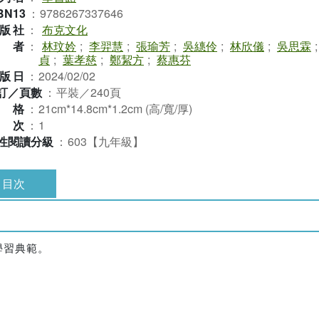
BN13
：
9786267337646
版社
：
布克文化
作者
：
林玟妗
;
李羿慧
;
張瑜芳
;
吳繐伶
;
林欣儀
;
吳思霖
貞
;
葉孝慈
;
鄭絜方
;
蔡惠芬
版日
：
2024/02/02
訂／頁數
：
平裝／240頁
規格
：
21cm*14.8cm*1.2cm (高/寬/厚)
版次
：
1
性閱讀分級
：
603【九年級】
目次
學習典範。