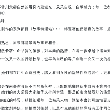
不曾刻意卻自然的看見內蘊涵光，風采自現，自帶魅力；每一位
的心。
滋味。
在製作的系列節目《故事轉運站》中，轉運著他們動容的故事，
到熟悉，原來都是帶著故事來相會。
們散發著生命品質的優雅，對本業的熱情，在每一步卓越中邁向
中一次又一次的行動校準，也再為自己的客戶創造一次又一次的
，她們都在用生命寫歷史，讓人看到女性的堅韌性與包容性，更看
藏身在南臺灣各個不同的角落裡，正默默地翻轉衍生自有產業的
。她們的努力需要大家給予支持與掌聲，那是前進出發最好的能
他細膩的特質，精挑細選每一位精采人物，讓這本書的可讀性更
好聽文創傳媒」的拍攝與後製，以及布克總編輯領導所有工作同