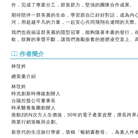
作，完成了專業分工，群策群力，堅強的團隊合作成果。
期待陪伴一群美麗的生命，學習跟自己好好對話，成為內
河，用超越平凡的力量，一起安心共同飛翔在遼闊的天際
我們也祝福這群美麗的隱型冠軍，能夠隨著本書的發行，
歇，鼓舞的掌聲不斷，讓我們激勵振奮的翅膀凌空直上、
作者簡介
林玟妗
總策畫介紹
林玟妗
時兆創新時傳媒創辦人
台陽控股公司董事長
時承醫養集團創辦人
推動2的N次方人生價值，30年的電子產業資歷，擅長跨
商業行銷策略與企劃。
新世代的生活旅行學家，號稱「暢銷書教母」，為素人作