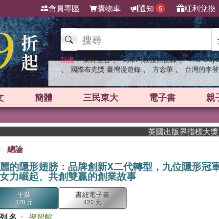
會員專區
購物車
通知
紅利兌換
5
、
、
熱搜：
東野圭吾
高希均教授回憶錄
The Odys
、
、
、
國際布克獎 臺灣漫遊錄
方念華
台灣的李登
文
簡體
三民東大
電子書
親
英國出版界指標大獎肯定！A.F.
總論
麗的隱形翅膀：品牌創新X二代轉型，九位隱形冠
女力崛起、共創雙贏的創業故事
平裝
書紐電子書
378 元
420 元
列名
：
學習館