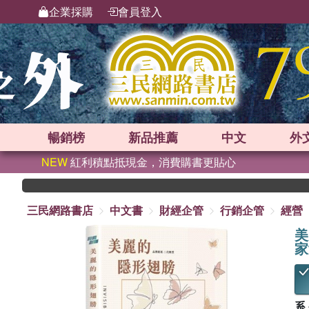
企業採購
會員登入
暢銷榜
新品
推薦
中文
外
NEW
紅利積點抵現金，消費購書更貼心
三民網路書店
中文書
財經企管
行銷企管
經營
美
家
系