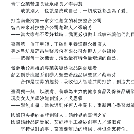
青宇企業營運長暨永續長／李羿慧
——成就別人，也就是成就自己，一切成就都是為了愛。
打造南臺灣第一家女性創立的科技整合公司
智合未來科技整合公司創辦人／張瑜芳
——當大家都不看好我時，我更必須做出成績來讓他們刮
臺灣第一位正甲師，正確趾甲養護觀念推廣人
美足弓坊及葒昌生醫股份有限公司創辦人／吳繐伶
——把握每一次機會，活出最有特色最燦爛的自己。
發源地於高雄的專業美容沙龍品牌創建者
顏之鑽沙龍體系創辦人暨奎蒂絲品牌總監／蔡惠芬
——合作是世界的趨勢，吸收他人智慧共同打拚，創造共
臺灣獨一無二以護膚、養膚為主力的健康食品及保養品研
玩美女人美學沙龍創辦人／吳思霖
——學無止盡，當你遇到任何人生關卡，重新用心學習就
國際頂尖婚紗品牌創辦人，婚紗界的臺灣之光
國際婚紗品牌曼尼、艾絲特手工婚紗創辦人／錢淑貞
——堅持做對的事，當需要幫助的時候，神也會支持你。