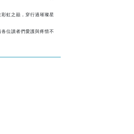
優惠方式：
熱賣中
在彩虹之巔，穿行過璀璨星
請各位讀者們愛護與疼惜不