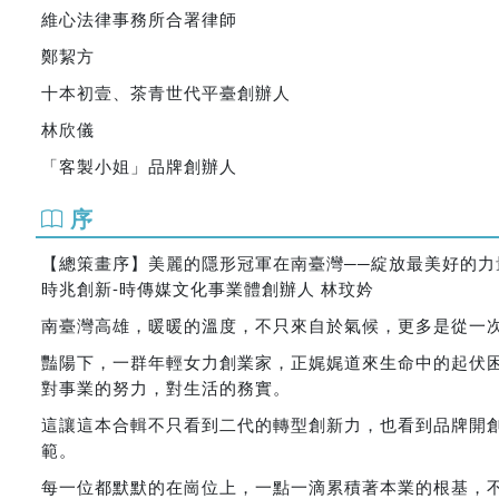
維心法律事務所合署律師
鄭絜方
十本初壹、茶青世代平臺創辦人
林欣儀
「客製小姐」品牌創辦人
序
【總策畫序】美麗的隱形冠軍在南臺灣──綻放最美好的力
時兆創新-時傳媒文化事業體創辦人 林玟妗
南臺灣高雄，暖暖的溫度，不只來自於氣候，更多是從一
豔陽下，一群年輕女力創業家，正娓娓道來生命中的起伏
對事業的努力，對生活的務實。
這讓這本合輯不只看到二代的轉型創新力，也看到品牌開
範。
每一位都默默的在崗位上，一點一滴累積著本業的根基，