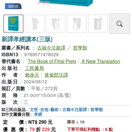
滿額折
新譯孝經讀本(三版)
叢書／系列名
：
古籍今注新譯
／
哲學類
ISBN13
：
9789571478029
替代書名
：
The Book of Filial Piety
:
A New Translation
出版社
：
三民書局
作者
：
賴炎元
;
黃俊郎注譯
出版日
：
2024/06/12
裝訂／頁數
：
平裝／272頁
規格
：
21.0cm*15.0cm (高/寬)
版次
：
三
三民出版品
：
文哲･史地･藝術
古籍今注新譯
哲學類
中文圖書分類
：
孝經
定價
：NT$ 290 元
庫存 > 10
優惠價
：
79
折
229
元
下單可得紅利積點 ：6 點