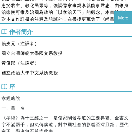
忠於君主、教化民眾等，強調儒家事親孝就能事君忠、由修身
治家便可推及治國為政的「以孝治天下」的觀念。本書除了針
More
對本文作詳盡的注釋及語譯外，在書後更蒐集了《尚書》、
《詩經》、《左傳》、《國語》、《禮記》等古籍中有關孝道
作者簡介
的篇章，讓讀者可以對儒家孝道思想形成的淵源及其發展概
況，有更深入的認識。
賴炎元（注譯者）
國立台灣師範大學國文系教授
黃俊郎
（注譯者）
國立政治大學中文系所教授
序
孝經略說
一、書 名
《孝經》為十三經之一，是儒家闡發孝道的主要典籍。全書文
字不滿兩千，但流傳廣遠，對中國社會的影響至深且鉅，歷代
帝王、學者無不尊崇此書。