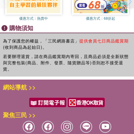
孝治章第八
題目不同，指意殊別，恐道離散，後世莫知根源，故作《孝
聖治章第九
經》以總會之。」
優惠方式：
熱賣中
優惠方式：
68折起
紀孝行章第十
(
二
)
曾子所錄
購物須知
五刑章第十一
孔安國《古文尚書
‧
序》說：「曾子躬行匹夫之孝，而未達天子
諸侯以下揚名顯親之事，因侍坐而諮問焉。故夫子告其誼，於
為了保護您的權益，「三民網路書店」
提供會員七日商品鑑賞期
廣要道章第十二
是曾子喟然知孝之為大也，遂集而錄之，名曰《孝經》。」陶
(收到商品為起始日)。
廣至德章第十三
潛《五孝傳》說：「至德要道，莫大於孝，是以曾參受而書
若要辦理退貨，請在商品鑑賞期內寄回，且商品必須是全新狀態
之。游、夏之徒，常咨稟焉。」
廣揚名章第十四
與完整包裝(商品、附件、發票、隨貨贈品等)否則恕不接受退
貨。
(
三
)
曾子弟子編輯成書
諫諍章第十五
晁公武《郡齋讀書志》說：「今其首章云：『仲尼居，曾子
感應章第十六
網站導航 >>
侍。』則非孔子所著明矣。詳其文義，當是曾子弟子所為書
事君章第十七
也。」王應麟《困學紀聞》引胡寅說：「《孝經》非曾子所自
為也。曾子問孝於仲尼，還而與門弟子言之，門弟子類而成
喪親章第十八
書。」
附 錄
聚焦三民 >>
(
四
)
子思所作
一、尚 書
王應麟《困學紀聞》引馮椅說：「子思作〈中庸〉，追述其祖
二、詩 經