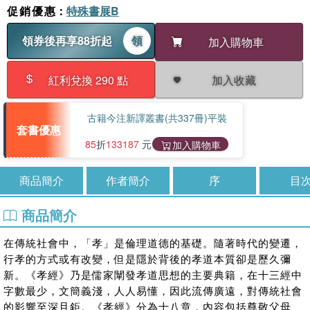
促銷優惠
：
特殊書展B
領券後再享88折起
領
加入購物車
加入收藏
紅利兌換 290 點
古籍今注新譯叢書(共337冊)平裝
套書優惠
85
折
133187
元
加入購物車
商品簡介
作者簡介
序
目
商品簡介
在傳統社會中，「孝」是倫理道德的基礎。隨著時代的變遷，
行孝的方式或有改變，但是隱於背後的孝道本質卻是歷久彌
新。《孝經》乃是儒家闡發孝道思想的主要典籍，在十三經中
字數最少，文簡義淺，人人易懂，因此流傳廣遠，對傳統社會
的影響至深且鉅。《孝經》分為十八章，內容包括尊敬父母、