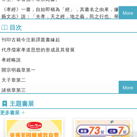
《孝經》一書，自始即稱為「經」，其書名之由來，據《漢書
‧
More
藝文志》說：「夫孝，天之經，地之義，民之行也。舉大者
言，故曰《孝經》。」邢昺《孝經正義》引皇侃《義疏》說：
目次
「經者，常也，法也。此經為教，任重道遠，雖復時移代革，
金石可消，而為孝事親常行，存世不滅，是其常也；為百代規
刊印古籍今注新譯叢書緣起
模，人生所資，是其法也。言孝之為教，使可常而法之。
代序儒家孝道思想的形成及其發展
《易》有〈上經〉、〈下經〉，《老子》有〈道經〉、〈德
經〉。孝為百行之本，故名曰《孝經》。」
孝經略說
由此可知：孝道為我國傳統的美德，是個人立身處世的根本，
開宗明義章第一
也是執政者治理天下的準則，而《孝經》就是在闡述這永恆不
天子章第二
變的大道理。
More
諸侯章第三
二、作 者
卿大夫章第四
主題書展
《孝經》的作者是誰？歷代學者對於這個問題，持論紛紜，莫
衷一是。歸納起來，約有六說：
士章第五
更多書展
(
一
)
孔子自撰
庶人章第六
班固《漢書
‧
藝文志》說：「《孝經》者，孔子為曾子陳孝道
三才章第七
也。」邢昺《孝經正義》引鄭玄《六藝論》說：「孔子以六藝