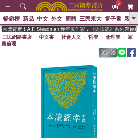
5
暢銷榜
新品
中文
外文
簡體
三民東大
電子書
親子
GO
肯定！A.F. Steadman 獲年度作家，《史坎德》系列帶你
三民網路書店
中文書
社會人文
哲學
倫理學
家
、
熱搜：
東野圭吾
高希均教授回憶錄
庭倫理
、
、
、
The Odyssey
父親節
如果歷
、
、
史是一群喵
暑期推薦
國際布克
評論
、
、
獎 臺灣漫遊錄
方念華
台灣的李
、
、
登輝時代
數學女孩：黎曼猜想
偉大的迷走神經