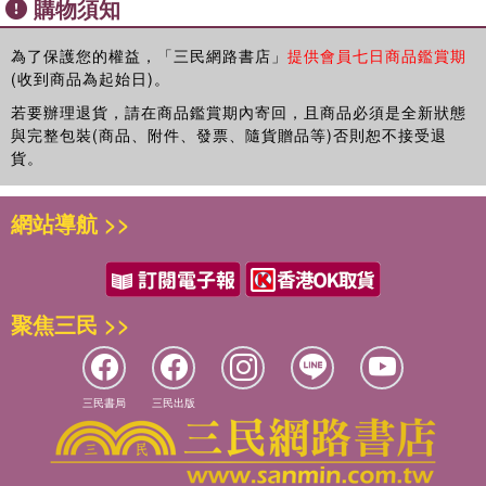
購物須知
460億除以全臺灣2,300萬人，等於政府只要向每個人收2,000元，
就能完全解決赤字問題？不合理吧！算一算「我會分到多少」，1
分鐘內就能發現其他人注意不到的不合理數字。

為了保護您的權益，「三民網路書店」
提供會員七日商品鑑賞期
(收到商品為起始日)。
只要懂簡單的加減乘除，跟著作者的方法一步一步進行，你會發現
若要辦理退貨，請在商品鑑賞期內寄回，且商品必須是全新狀態
──數學不但一點也不難，它還超實用！
與完整包裝(商品、附件、發票、隨貨贈品等)否則恕不接受退
貨。
網站導航 >>
聚焦三民 >>
三民書局
三民出版