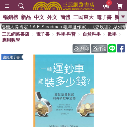
5
暢銷榜
新品
中文
外文
簡體
三民東大
電子書
親子
GO
標大獎肯定！A.F. Steadman 獲年度作家，《史坎德》系列
三民網路書店
電子書
科學‧科普
自然科學
數學
、
、
熱搜：
東野圭吾
The Odyssey
應用數學
、
、
父親節
如果歷史是一群喵
暑期
、
、
推薦
國際布克獎 臺灣漫遊錄
方
列印
評論
、
、
念華
台灣的李登輝時代
數學女
書紐電子書
、
孩：黎曼猜想
偉大的迷走神經