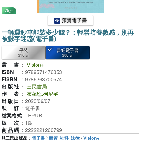
75折
預覽電子書
一輛運鈔車能裝多少錢？：輕鬆培養數感，別再
被數字迷惑(電子書)
平裝
書紐電子書
316 元
300 元
叢書
：
Vision+
ISBN
：
9789571476353
EISBN
：
9786263700574
出版社
：
三民書局
作者
：
布萊恩.柯尼罕
出版日
：
2023/06/07
裝訂
：
電子書
檔案格式
：
EPUB
版次
：
1版
商品碼
：
2222221260799
三民出版品
：
電子書
商管･社科･法律
Vision+