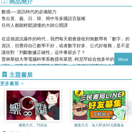
商品簡介
數感──資訊時代的必備能力

售出英、義、日、韓、簡中等多國語言版權

任何人都能輕鬆讀懂的大師公開課

在這個資訊爆炸的時代，我們每天都會接收到無數帶有「數字」的
資訊，但覺得自己數學不好，或者數字好多、公式好複雜，是不是
讓你對「判斷數據正確性」這件事卻步了？

普林斯頓大學電腦科學系教授布萊恩․柯尼罕綜合他多年的觀察及
More
經驗，把常見的數字問題分門別類，向讀者說明哪些地方容易出
錯、被忽略，並提出只要用簡單的四則運算就能處理的解決方法，
主題書展
就算你是害怕數學的文科生，也能輕鬆地將這些小技巧實際運用到
更多書展
生活中。

․「本產品投資報酬率每年6%，讓你投入的本金5年就翻倍！」

如果以年利率6%計算，本金要花72÷6=12年才會翻倍！「七二法
則」讓你用簡單的除法就能發現這個投資廣告大有問題。

優惠方式：
75折起
優惠方式：
加入即送50元購書金
․「我國政府目前財政赤字新臺幣460億元。」
