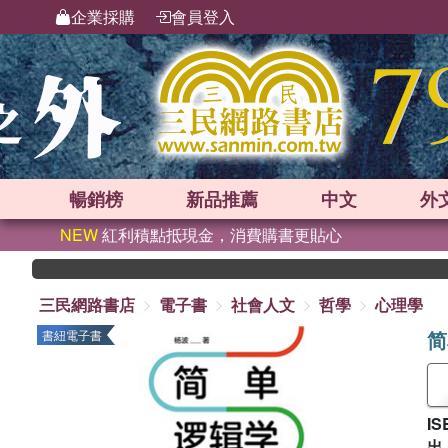
企業採購
會員登入
暢銷榜
新品
推薦
中文
外
NEW
紅利積點抵現金，消費購書更貼心
三民網路書店
電子書
社會人文
哲學
心理學
简
書紐電子書
IS
出