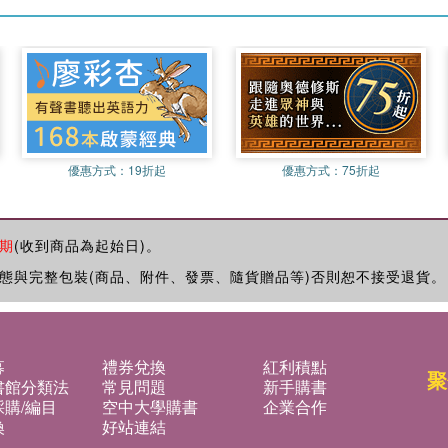
優惠方式：
19折起
優惠方式：
75折起
期
(收到商品為起始日)。
態與完整包裝(商品、附件、發票、隨貨贈品等)否則恕不接受退貨。
募
禮券兌換
紅利積點
聚
書館分類法
常見問題
新手購書
購/編目
空中大學購書
企業合作
換
好站連結