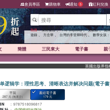
會員專區
購物車
通知
紅利兌換
5
、
、
、
熱搜：
東野圭吾
The Odyssey
父親節
如
、
、
、
遊錄
方念華
台灣的李登輝時代
數學女孩：
文
簡體
三民東大
電子書
親
英國出版界指標大獎
单逻辑学：理性思考、清晰表达并解决问题(電子書
平裝
書紐電子書
287 元
(無庫存)
179 元
BN
：
9787518096817
版社
：
中国纺织出版社