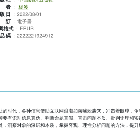
作者
：
杨波
版日
：
2022/08/01
裝訂
：
電子書
案格式
：
EPUB
品碼
：
2222221924912
处的时代，各种信息借助互联网浪潮如海啸般袭来，冲击着眼球，争
须要有识别信息真伪、判断命题真假、直击问题本质、批判歪理和谬
糙，洞察对象的深层和本质，掌握客观、理性分析问题的方法，提升