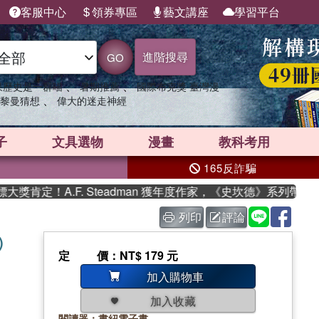
客服中心
領券專區
藝文講座
學習平台
進階搜尋
GO
、
、
果歷史是一群喵
暑期推薦
國際布克獎 臺灣漫
、
黎曼猜想
偉大的迷走神經
子
文具選物
漫畫
教科考用
165反詐騙
肯定！A.F. Steadman 獲年度作家，《史坎德》系列帶你踏
列印
評論
)
定價
：NT$ 179 元
加入購物車
加入收藏
閱讀器：書紐電子書