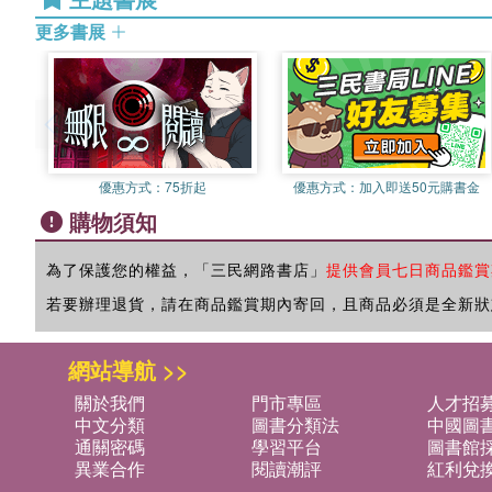
更多書展
優惠方式：
75折起
優惠方式：
加入即送50元購書金
購物須知
為了保護您的權益，「三民網路書店」
提供會員七日商品鑑賞
若要辦理退貨，請在商品鑑賞期內寄回，且商品必須是全新狀
網站導航 >>
關於我們
門市專區
人才招
中文分類
圖書分類法
中國圖
通關密碼
學習平台
圖書館採
異業合作
閱讀潮評
紅利兌