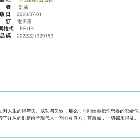
作者
：
刘鑫
版日
：
2020/07/01
裝訂
：
電子書
案格式
：
EPUB
品碼
：
2222221929153
面对人生的得与失、成功与失败，那么，时间便会把你想要的都给你
行了详尽的剖析给予现代人一剂心灵良方：莫急躁，一切都来得及。