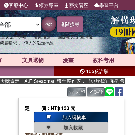
客服中心
領券專區
藝文講座
學習平台
進階搜尋
GO
、
、
果歷史是一群喵
暑期推薦
國際布克獎 臺灣漫
、
黎曼猜想
偉大的迷走神經
子
文具選物
漫畫
教科考用
165反詐騙
定！A.F. Steadman 獲年度作家，《史坎德》系列帶你踏上
列印
評論
定價
：NT$ 130 元
加入購物車
加入收藏
閱讀器：書紐電子書