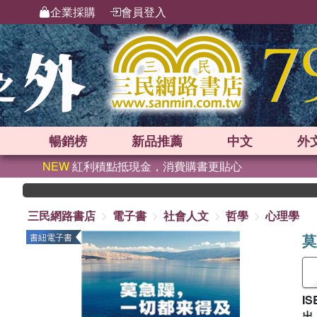
企業採購
會員登入
暢銷榜
新品
推薦
中文
外
NEW
紅利積點抵現金，消費購書更貼心
三民網路書店
電子書
社會人文
哲學
心理學
莫
書紐電子書
IS
出