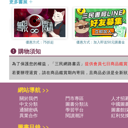
更多書展
優惠方式：
75折起
優惠方式：
加入即送50元購書金
購物須知
為了保護您的權益，「三民網路書店」
提供會員七日商品鑑賞
若要辦理退貨，請在商品鑑賞期內寄回，且商品必須是全新狀
網站導航 >>
關於我們
門市專區
人才招
中文分類
圖書分類法
中國圖
通關密碼
學習平台
圖書館採
異業合作
閱讀潮評
紅利兌
圖書目錄 >>