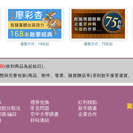
優惠方式：
19折起
優惠方式：
75折起
期
(收到商品為起始日)。
態與完整包裝(商品、附件、發票、隨貨贈品等)否則恕不接受退貨。
募
禮券兌換
紅利積點
聚
書館分類法
常見問題
新手購書
購/編目
空中大學購書
企業合作
換
好站連結