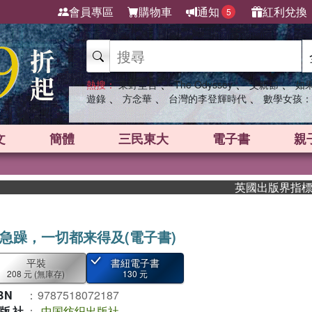
會員專區
購物車
通知
紅利兌換
5
、
、
、
熱搜：
東野圭吾
The Odyssey
父親節
如
、
、
、
遊錄
方念華
台灣的李登輝時代
數學女孩：
文
簡體
三民東大
電子書
親
英國出版界指標大獎肯
急躁，一切都来得及(電子書)
平裝
書紐電子書
208 元
(無庫存)
130 元
BN
：
9787518072187
版社
：
中国纺织出版社