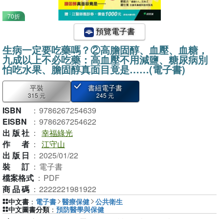
70折
預覽電子書
生病一定要吃藥嗎？②高膽固醇、血壓、血糖，
九成以上不必吃藥：高血壓不用減鹽、糖尿病別
怕吃水果、膽固醇真面目竟是……(電子書)
平裝
書紐電子書
315 元
245 元
ISBN
：
9786267254639
EISBN
：
9786267254622
出版社
：
幸福綠光
作者
：
江守山
出版日
：
2025/01/22
裝訂
：
電子書
檔案格式
：
PDF
商品碼
：
2222221981922
中文書
：
電子書
醫療保健
公共衛生
中文圖書分類
：
預防醫學與保健