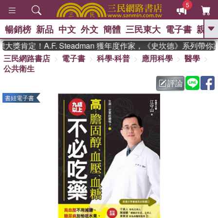
5
暢銷榜
新品
中文
外文
簡體
三民東大
電子書
親子
GO
獎肯定！A.F. Steadman 獲年度作家，《史坎德》系列帶你
三民網路書店
電子書
科學‧科普
應用科學
醫學
、
熱搜：
東野圭吾
高希均教授回憶錄
公共衛生
、
、
、
The Odyssey
父親節
如果歷
、
、
史是一群喵
暑期推薦
國際布克
評論
、
、
獎 臺灣漫遊錄
方念華
台灣的李
書紐電子書
、
、
登輝時代
數學女孩：黎曼猜想
偉大的迷走神經