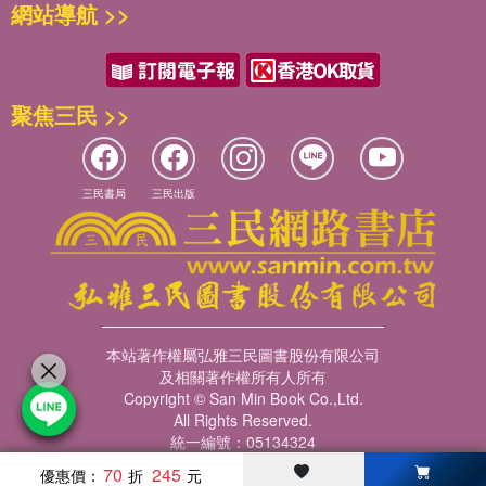
網站導航 >>
不會增加心臟病風險……，由此可見低脂飲食的神話已經開始搖搖
欲墜。不過，好好運動、健康飲食永遠不會錯。

▌Point 4＞高膽固醇讓你活得更好更久，超級壞膽固醇另有其人

聚焦三民 >>
膽固醇不是敵人，當膽固醇飆升是擔任修復要角的修理工LDL-
C（俗稱壞膽固醇）集結啟動，所以，重點不在高膽固醇，而是身
體發炎。況且，高膽固醇能讓人不易感染、更長壽！超級壞膽固醇
的真面目是隱藏在LDL-C的sdLDL，更容易穿透動脈壁，促進動脈
三民書局
三民出版
粥樣硬化，增加冠心病；另一個是當LDL-C經過自由基等氧化後就
會產生oxLDL，對血管的損害更加嚴重，會促進動脈硬化，增加心
臟病和中風。

擊敗大魔王sdLDL，多吃燕麥、開心果、酪梨；擊敗大魔王
oxLDL，多吃烏龍茶、可可、越橘、葡萄籽萃取物。

本站著作權屬弘雅三民圖書股份有限公司
▌Point 5＞認清高鹽飲食如何被誤解，低鹽飲食過度推崇的弊端

及相關著作權所有人所有
將高血壓歸因於鹽分攝取過高，結論過於簡單化，但是人體機制很
Copyright © San Min Book Co.,Ltd.
複雜且影響血壓因素更多元。反觀，減鹽本為降壓，結果當體內的
All Rights Reserved.
統一編號：05134324
鈉越少，就會加重腎臟工作量來回收鈉。鹽並沒有這麼十惡不赦，
適量的鹽可以幫助調節體液平衡、維持肌肉收縮、幫助神經傳導、
70
245
優惠價：