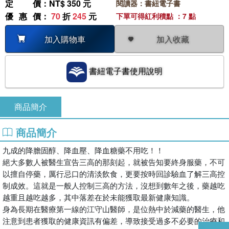
定價
：NT$ 350 元
閱讀器：書紐電子書
優惠價
：
70
折
245
元
下單可得紅利積點 ：7 點
加入收藏
加入購物車
書紐電子書使用說明
商品簡介
商品簡介
九成的降膽固醇、降血壓、降血糖藥不用吃！！

絕大多數人被醫生宣告三高的那刻起，就被告知要終身服藥，不可
以擅自停藥，厲行忌口的清淡飲食，更要按時回診驗血了解三高控
制成效。這就是一般人控制三高的方法，沒想到數年之後，藥越吃
越重且越吃越多，其中落差在於未能獲取最新健康知識。

身為長期在醫療第一線的江守山醫師，是位熱中於減藥的醫生，他
注意到患者獲取的健康資訊有偏差，導致接受過多不必要的治療和