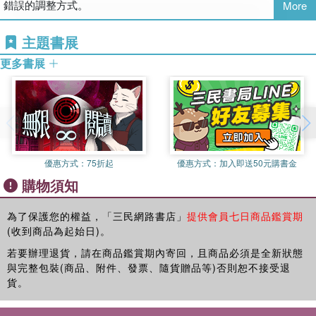
錯誤的調整方式。

More
▌Point 1＞找出生病原因，比起追求漂亮數字更重要

主題書展
作者認為數字無法準確反映我們的身體是否處於潛在的健康風險
更多書展
中，主張不該僅僅因為三高數值超過人口平均值而輕易決定服用藥
物。重點是，三高超標並不可怕，因為數字並不完全可靠，還會因
人而異；反而，應該回頭檢視平日習慣與生活環境哪些環節造成健
康亮紅燈。追求好看的健檢數字，絕對不是獲得健康的唯一途徑。

▌Point 2＞不怕三高亮紅燈，只怕吃錯藥

優惠方式：
75折起
優惠方式：
加入即送50元購書金
藥物沒有想像中有效，副作用只是短期沒發作。江醫師的52歲男病
購物須知
人就是個真實案例：服用降膽固醇藥物8個月後視力模糊，經診斷
為雙眼重度白內障，術後得知是藥物副作用。輾轉到江醫師門診，
發現平日喜歡吃生魚片導致血液中汞含量過高，治療後血液中汞含
為了保護您的權益，「三民網路書店」
提供會員七日商品鑑賞期
(收到商品為起始日)。
量下降，膽固醇恢復正常值，就這樣不藥而癒。

若要辦理退貨，請在商品鑑賞期內寄回，且商品必須是全新狀態
▌Point 3＞矯枉過正的金科玉律，其實也會出錯

與完整包裝(商品、附件、發票、隨貨贈品等)否則恕不接受退
主流醫學界認為吃太多油脂會讓膽固醇飆升，導致心臟病，但隨著
貨。
飲食研究越來越深入，許多醫學證據指出：低脂飲食無法降低心血
管疾病的風險、高脂低碳水化合物飲食有益健康、多吃飽和脂肪也