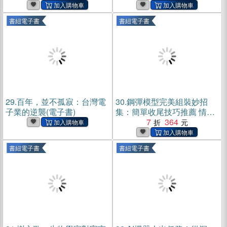
改變世界權力分布與科技走
葉到解構茶的色‧香‧味，提供
向(電子書)
最正確的泡茶知識！(電子書)
書紐電子書
書紐電子書
29.
百年，並不孤寂：台灣電
30.
鋼彈模型完美組裝妙招
子業的逆襲(電子書)
集：簡單收尾技巧推薦 情景
模型篇(電子書)
7
364
書紐電子書
書紐電子書