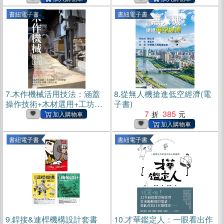
書紐電子書
書紐電子書
7.
木作機械活用技法：涵蓋
8.
從無人機搶進低空經濟(電
操作技術+木材選用+工坊營
子書)
運，升格專業木作職人實務
7
385
全書(電子書)
書紐電子書
書紐電子書
9.
銲接&連桿機構設計套書
10.
才華鑑定人：一眼看出作