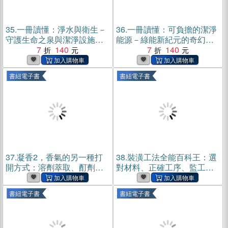
35.
一冊讀懂：淨水與衛生－
36.
一冊讀懂：可負擔的潔淨
守護生命之泉與潔淨設施
能源－綠能新紀元的奇幻旅
（SDGs講座第07冊）(電子
7
140
程（SDGs講座第08冊）(電
7
140
書)
子書)
書紐電子書
書紐電子書
37.
凝香2，香氣的另一種打
38.
裝潢工法全能百科王：選
開方式：溶劑萃取、酊劑、
對材料、正確工序、監工細
水蒸氣蒸餾法，與植物活性
節全圖解，一次搞懂工程問
成分全方位提取(電子書)
題(電子書)
書紐電子書
書紐電子書