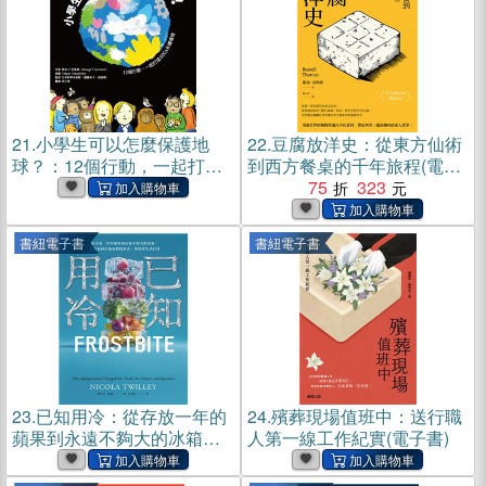
21.
小學生可以怎麼保護地
22.
豆腐放洋史：從東方仙術
球？：12個行動，一起打造
到西方餐桌的千年旅程(電子
SDGs永續環境(電子書)
書)
75
323
書紐電子書
書紐電子書
23.
已知用冷：從存放一年的
24.
殯葬現場值班中：送行職
蘋果到永遠不夠大的冰箱，
人第一線工作紀實(電子書)
製冷如何打造我們的飲食、
環境與生活日常(電子書)