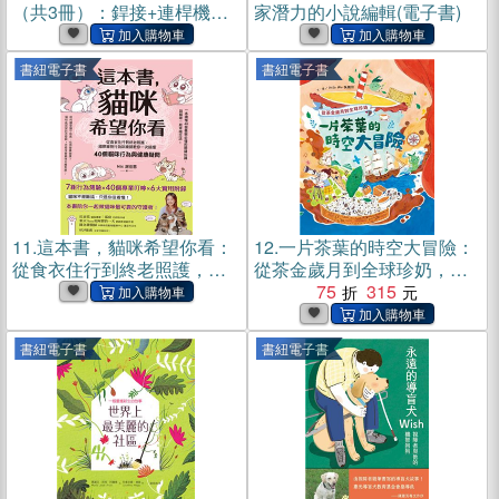
（共3冊）：銲接+連桿機構
家潛力的小說編輯(電子書)
+機械設計(電子書)
書紐電子書
書紐電子書
11.
這本書，貓咪希望你看：
12.
一片茶葉的時空大冒險：
從食衣住行到終老照護，國
從茶金歲月到全球珍奶，理
際寵物行為訓練師教你一次
解臺灣在世界地圖上的重要
75
315
搞懂40個貓咪行為與健康疑
地位！(電子書)
問(電子書)
書紐電子書
書紐電子書