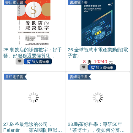
書紐電子書
書紐電子書
25.
餐飲店的賺錢數字：好手
26.
全球智慧車電產業動態(電
藝、好服務還要懂算術，讓
子書)
你點「食」成金的42堂數字
8
10240
管理課(電子書)
書紐電子書
書紐電子書
27.
矽谷最危險的公司．
28.
喝茶好科學：專研50年
Palantir：一家AI國防巨獸，
「茶博士」，從如何分辨茶