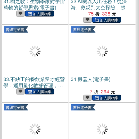
31.
樹之歌：生物學家對宇宙
32.
AI機器人出任務！從深
萬物的哲學思索(電子書)
海、救災到太空探險，超圖
解智慧機器人工作現場(電子
75
338
書)
書紐電子書
書紐電子書
33.
不缺工的餐飲業留才經營
34.
機器人(電子書)
學：運用量化數據管理，從
選才考核、薪酬設計到人才
7
294
培訓一次到位(電子書)
書紐電子書
書紐電子書