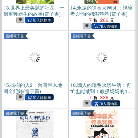
13.
世界上最美麗的社區：一
14.
永遠的導盲犬Wish：視障
個重獲新生的故事(電子書)
者與他的機智狗狗(電子書)
7
266
書紐電子書
書紐電子書
15.
找樹的人2：台灣巨木地
16.
懶人的聰明永續生活：再
圖全紀錄(電子書)
忙也能做到！教授媽媽的42
個低碳選擇(電子書)
7
336
書紐電子書
書紐電子書