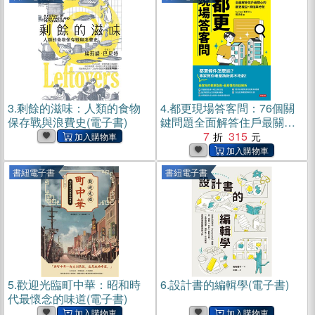
3.
剩餘的滋味：人類的食物
4.
都更現場答客問：76個關
保存戰與浪費史(電子書)
鍵問題全面解答住戶最關心
的都更權益、流程與分配(電
7
315
子書)
書紐電子書
書紐電子書
5.
歡迎光臨町中華：昭和時
6.
設計書的編輯學(電子書)
代最懷念的味道(電子書)