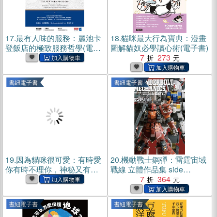
17.
最有人味的服務：麗池卡
18.
貓咪最大行為寶典：漫畫
登飯店的極致服務哲學(電子
圖解貓奴必學讀心術(電子書)
書)
7
273
書紐電子書
書紐電子書
19.
因為貓咪很可愛：有時愛
20.
機動戰士鋼彈：雷霆宙域
你有時不理你，神秘又有趣
戰線 立體作品集 side
的貓社會學(電子書)
DARYL(電子書)
7
364
書紐電子書
書紐電子書