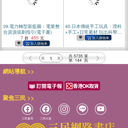
39.
電力轉型新藍圖：電業整
40.
日本傳統手工玩具：理科
合資源規劃指引(電子書)
×手工×日常素材 玩出科學！
7
455
設計適合兒童自己製作的新
奇趣味玩具(電子書)
共
5735
筆
第
144
頁
網站導航 >>
聚焦三民 >>
三民書局
三民出版