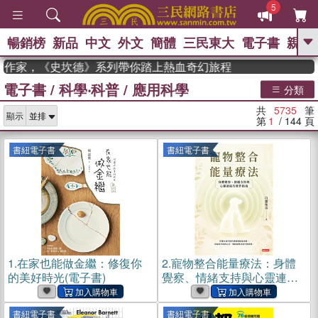
5
暢銷榜
新品
中文
外文
簡體
三民東大
電子書
親子
GO
度作家，《史坎德》系列帶你踏上熱血奇幻旅程
電子書
/
科學‧科普
/
應用科學
、
熱搜：
東野圭吾
高希均教授回憶錄
分類
、
、
、
The Odyssey
父親節
如果歷
共
5735
筆
、
、
顯示
史是一群喵
暑期推薦
國際布克
第
1
/ 144
頁
、
、
獎 臺灣漫遊錄
方念華
台灣的李
、
、
登輝時代
數學女孩：黎曼猜想
書紐電子書
書紐電子書
偉大的迷走神經
1.
在家也能做金繼：修復你
2.
寵物整合能量療法：身體
的美好時光(電子書)
覺察、情緒支持與心靈連結
的實作指南(電子書)
書紐電子書
書紐電子書