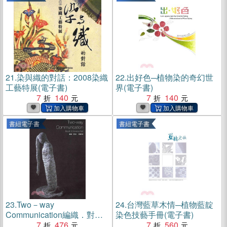
21.
染與織的對話：2008染織
22.
出好色─植物染的奇幻世
工藝特展(電子書)
界(電子書)
7
140
7
140
書紐電子書
書紐電子書
23.
Two－way
24.
台灣藍草木情─植物藍靛
Communication編織．對話
染色技藝手冊(電子書)
(電子書)
7
476
7
560