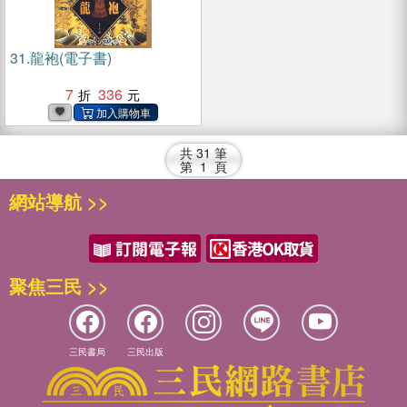
31.
龍袍(電子書)
7
336
共
31
筆
第
1
頁
網站導航 >>
聚焦三民 >>
三民書局
三民出版