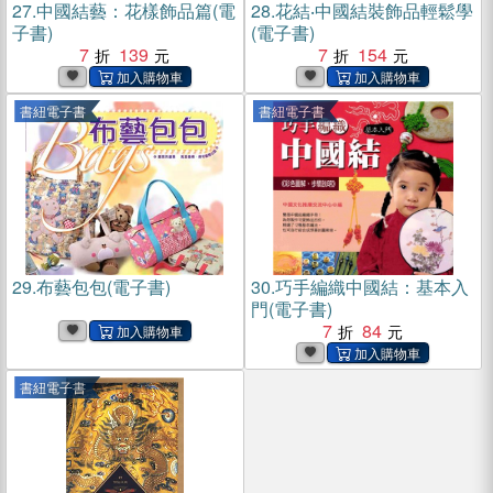
27.
中國結藝：花樣飾品篇(電
28.
花結‧中國結裝飾品輕鬆學
子書)
(電子書)
7
139
7
154
書紐電子書
書紐電子書
29.
布藝包包(電子書)
30.
巧手編織中國結：基本入
門(電子書)
7
84
書紐電子書