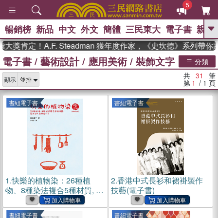
5
暢銷榜
新品
中文
外文
簡體
三民東大
電子書
親子
GO
定！A.F. Steadman 獲年度作家，《史坎德》系列帶你踏上
電子書
/
藝術設計
/
應用美術
/
裝飾文字
、
熱搜：
東野圭吾
高希均教授回憶錄
分類
、
、
、
The Odyssey
父親節
如果歷
共
31
筆
、
、
顯示
史是一群喵
暑期推薦
國際布克
第
1
/ 1
頁
、
、
獎 臺灣漫遊錄
方念華
台灣的李
、
、
登輝時代
數學女孩：黎曼猜想
書紐電子書
書紐電子書
偉大的迷走神經
1.
快樂的植物染：26種植
2.
香港中式長衫和裙褂製作
物、8種染法複合5種材質, 染
技藝(電子書)
出迷人自然色彩！(電子書)
書紐電子書
書紐電子書