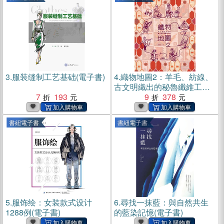
3.
服装缝制工艺基础(電子書)
4.
織物地圖2：羊毛、紡線、
古文明織出的秘魯纖維工藝
7
193
(電子書)
9
378
書紐電子書
書紐電子書
5.
服饰绘：女装款式设计
6.
尋找一抹藍：與自然共生
1288例(電子書)
的藍染記憶(電子書)