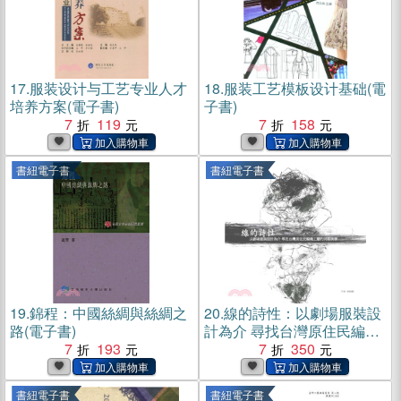
17.
服装设计与工艺专业人才
18.
服装工艺模板设计基础(電
培养方案(電子書)
子書)
7
119
7
158
書紐電子書
書紐電子書
19.
錦程：中國絲綢與絲綢之
20.
線的詩性：以劇場服裝設
路(電子書)
計為介 尋找台灣原住民編織
7
193
工藝的另類美學(電子書)
7
350
書紐電子書
書紐電子書