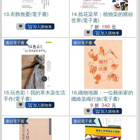
13.
衣飾無憂(電子書)
14.
捻花染草：植物染的繽紛
世界(電子書)
7
196
書紐電子書
書紐電子書
15.
玩色彩！我的草木染生活
16.
織物地圖：一位藝術家的
手作(電子書)
纖維染織行旅(電子書)
9
342
書紐電子書
書紐電子書