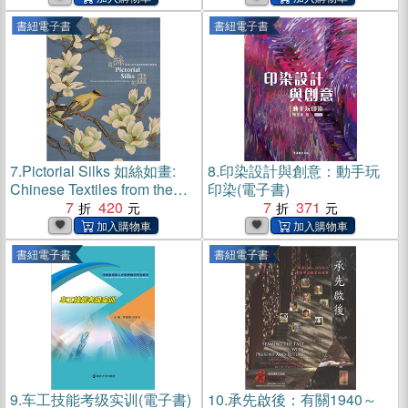
書紐電子書
書紐電子書
7.
Pictorial Silks 如絲如畫:
8.
印染設計與創意：動手玩
Chinese Textiles from the
印染(電子書)
UMAG Collection 香港大學
7
420
7
371
美術博物館藏中國織物(電子
書)
書紐電子書
書紐電子書
9.
车工技能考级实训(電子書)
10.
承先啟後：有關1940～