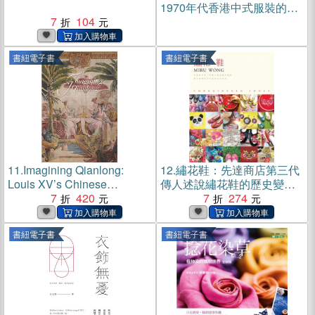
1970年代香港中式服裝的故
7
104
事(電子書)
書紐電子書
書紐電子書
11.
Imagining Qianlong:
12.
繡花鞋：先達商店第三代
Louis XV’s Chinese
傳人述說繡花鞋的歷史變遷
Emperor Tapestries and
7
420
與半世紀老店的故事(電子書)
7
274
Battle Scene Prints at the
Imperial Court in Beijing(電
書紐電子書
書紐電子書
子書)