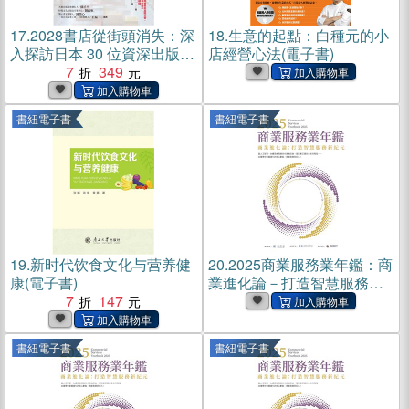
17.
2028書店從街頭消失：深
18.
生意的起點：白種元的小
入探訪日本 30 位資深出版人
店經營心法(電子書)
與書店經營者，談實體書店
7
349
的轉型與再生。(電子書)
書紐電子書
書紐電子書
19.
新时代饮食文化与营养健
20.
2025商業服務業年鑑：商
康(電子書)
業進化論－打造智慧服務新
7
147
紀元（第十三章）(電子書)
書紐電子書
書紐電子書