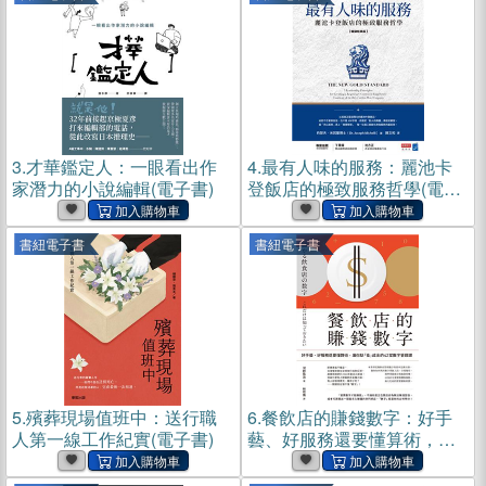
3.
才華鑑定人：一眼看出作
4.
最有人味的服務：麗池卡
家潛力的小說編輯(電子書)
登飯店的極致服務哲學(電子
書)
書紐電子書
書紐電子書
5.
殯葬現場值班中：送行職
6.
餐飲店的賺錢數字：好手
人第一線工作紀實(電子書)
藝、好服務還要懂算術，讓
你點「食」成金的42堂數字
管理課(電子書)