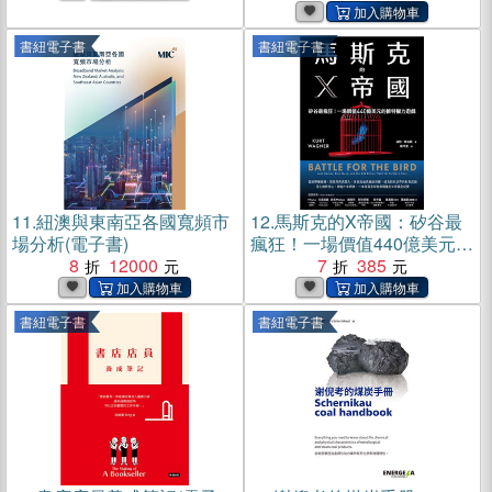
培訓一次到位(電子書)
書紐電子書
書紐電子書
11.
紐澳與東南亞各國寬頻市
12.
馬斯克的X帝國：矽谷最
場分析(電子書)
瘋狂！一場價值440億美元的
8
12000
推特權力遊戲(電子書)
7
385
書紐電子書
書紐電子書