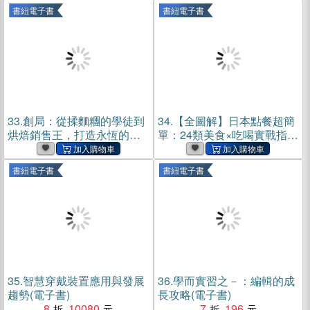
機，讓你的投資贏在最前
書紐電子書
書紐電子書
面！(電子書)
33.
創局：從揉麵糰的學徒到
34.
【全圖解】日本點餐超簡
烘焙銷售王，打造永恆的爆
單：24類美食×吃喝實戰指
品、可複製的創業致勝秘訣
南，從點餐、數位支付、訂
(電子書)
位，不懂日文也能在地吃喝
書紐電子書
書紐電子書
不踩雷(電子書)
35.
智慧穿戴裝置應用與發展
36.
學而實習之－：編輯的成
趨勢(電子書)
長攻略(電子書)
8
10080
7
196