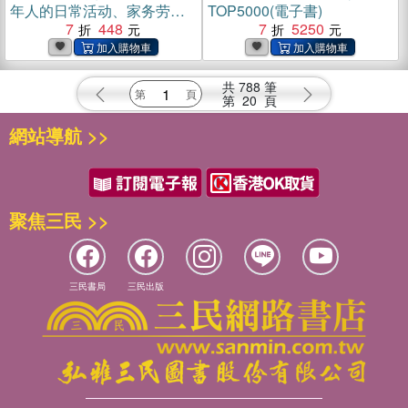
年人的日常活动、家务劳动
TOP5000(電子書)
与孩童照料(電子書)
7
448
7
5250
共
788
筆
第
20
頁
網站導航 >>
聚焦三民 >>
三民書局
三民出版