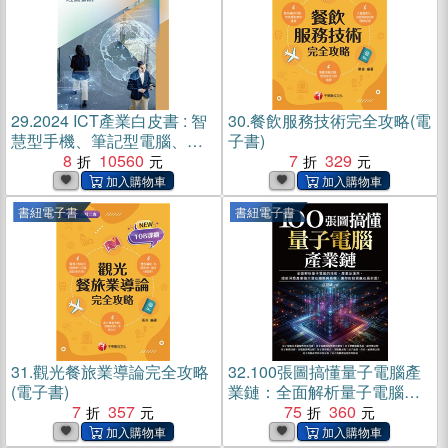
29.
2024 ICT產業白皮書 : 智
30.
餐飲服務技術完全攻略(電
慧型手機、筆記型電腦、桌
子書)
上型電腦、伺服器(電子書)
8
10560
7
329
書紐電子書
書紐電子書
31.
觀光餐旅業導論完全攻略
32.
100張圖搞懂量子電腦產
(電子書)
業鏈：全面解析量子電腦的
7
357
技術、產業及運用，提前洞
75
360
悉產業強大潛在趨勢與商