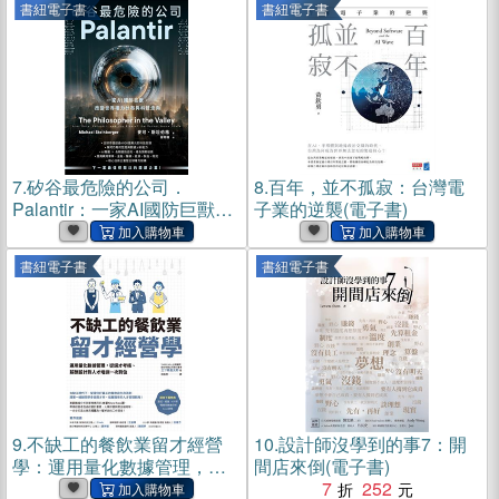
書紐電子書
書紐電子書
7.
矽谷最危險的公司．
8.
百年，並不孤寂：台灣電
Palantir：一家AI國防巨獸，
子業的逆襲(電子書)
改變世界權力分布與科技走
向(電子書)
書紐電子書
書紐電子書
9.
不缺工的餐飲業留才經營
10.
設計師沒學到的事7：開
學：運用量化數據管理，從
間店來倒(電子書)
選才考核、薪酬設計到人才
7
252