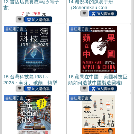
13.
書店店員養成筆記(電子
14.
谢倪考的煤炭手册
書)
（Schernikau Coal
7
266
Handbook）(電子書)
書紐電子書
書紐電子書
15.
台灣科技島1981～
16.
蘋果在中國：美國科技巨
2025：萌芽、破繭、轉型、
頭如何造就中國製造霸權(電
爆發(電子書)
子書)
書紐電子書
書紐電子書