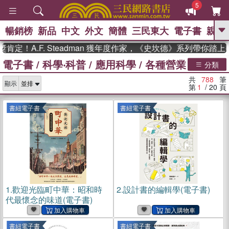
5
暢銷榜
新品
中文
外文
簡體
三民東大
電子書
親子
GO
A.F. Steadman 獲年度作家，《史坎德》系列帶你踏上熱血
電子書
/
科學‧科普
/
應用科學
/
各種營業
、
熱搜：
東野圭吾
高希均教授回憶錄
分類
、
、
、
The Odyssey
父親節
如果歷
共
788
筆
、
、
顯示
史是一群喵
暑期推薦
國際布克
第
1
/ 20
頁
、
、
獎 臺灣漫遊錄
方念華
台灣的李
、
、
登輝時代
數學女孩：黎曼猜想
書紐電子書
書紐電子書
偉大的迷走神經
1.
歡迎光臨町中華：昭和時
2.
設計書的編輯學(電子書)
代最懷念的味道(電子書)
書紐電子書
書紐電子書