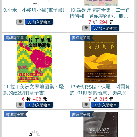
9.
小米、小麥與小墨(電子書)
10.
聶魯達情詩全集：二十首
情詩和一首絕望的歌、船長
的詩、一百首愛的十四行詩
7
294
(電子書)
書紐電子書
書紐電子書
11.
拉丁美洲文學地圖集：騷
12.
奇幻旅程：保羅．科爾賀
動的建築群(電子書)
的101則關於智慧、勇氣與愛
6
408
的生命奇蹟(電子書)
7
315
書紐電子書
書紐電子書