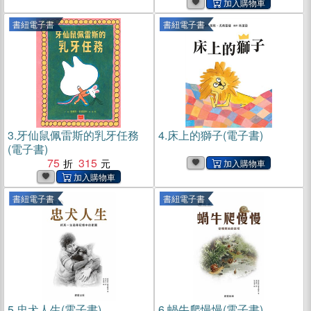
書紐電子書
書紐電子書
3.
牙仙鼠佩雷斯的乳牙任務
4.
床上的獅子(電子書)
(電子書)
75
315
書紐電子書
書紐電子書
5.
忠犬人生(電子書)
6.
蝸牛爬慢慢(電子書)