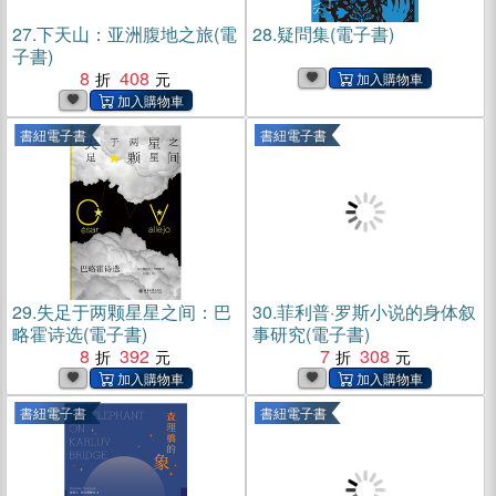
27.
下天山：亚洲腹地之旅(電
28.
疑問集(電子書)
子書)
8
408
書紐電子書
書紐電子書
29.
失足于两颗星星之间：巴
30.
菲利普·罗斯小说的身体叙
略霍诗选(電子書)
事研究(電子書)
8
392
7
308
書紐電子書
書紐電子書