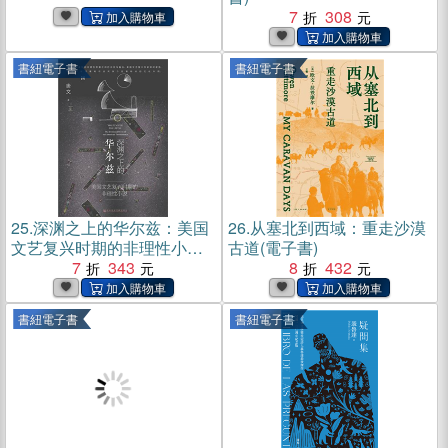
7
308
書紐電子書
書紐電子書
25.
深渊之上的华尔兹：美国
26.
从塞北到西域：重走沙漠
文艺复兴时期的非理性小说
古道(電子書)
(電子書)
7
343
8
432
書紐電子書
書紐電子書