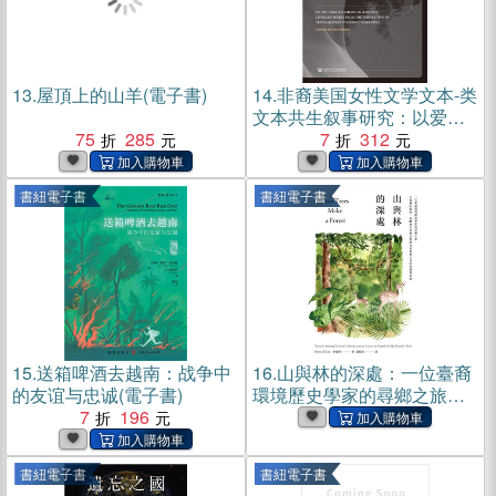
13.
屋頂上的山羊(電子書)
14.
非裔美国女性文学文本-类
文本共生叙事研究：以爱丽
75
285
丝·沃克作品为例(電子書)
7
312
書紐電子書
書紐電子書
15.
送箱啤酒去越南：战争中
16.
山與林的深處：一位臺裔
的友谊与忠诚(電子書)
環境歷史學家的尋鄉之旅，
7
196
在臺灣的植物、島嶼風光和
歷史間探尋家族與自身的來
處與記憶(電子書)
書紐電子書
書紐電子書