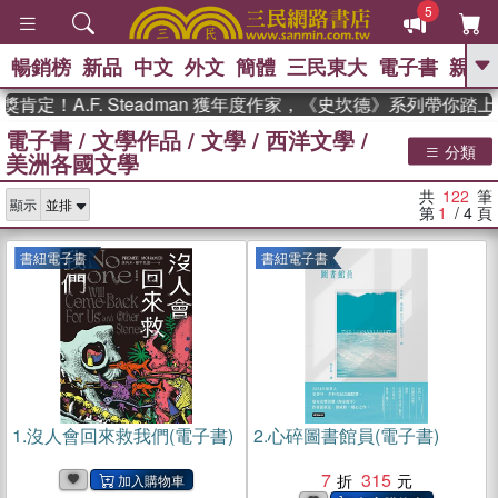
5
暢銷榜
新品
中文
外文
簡體
三民東大
電子書
親子
GO
A.F. Steadman 獲年度作家，《史坎德》系列帶你踏上熱血
電子書
/
文學作品
/
文學
/
西洋文學
/
、
熱搜：
東野圭吾
高希均教授回憶錄
分類
美洲各國文學
、
、
、
The Odyssey
父親節
如果歷
、
、
史是一群喵
暑期推薦
國際布克
共
122
筆
、
、
顯示
獎 臺灣漫遊錄
方念華
台灣的李
第
1
/ 4
頁
、
、
登輝時代
數學女孩：黎曼猜想
偉大的迷走神經
書紐電子書
書紐電子書
1.
沒人會回來救我們(電子書)
2.
心碎圖書館員(電子書)
7
315