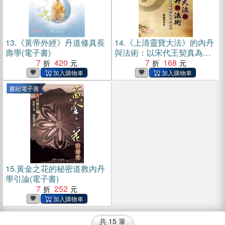
13.
《黃帝外經》丹道修真長
14.
《上清靈寶大法》的內丹
壽學(電子書)
與法術：以宋代王契真為主
7
420
的研究(電子書)
7
168
書紐電子書
15.
黃金之花的秘密道教內丹
學引論(電子書)
7
252
共
15
筆