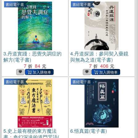
書紐電子書
書紐電子書
3.
丹道實踐：思覺失調症的
4.
丹道探源：參同契入藥鏡
解方(電子書)
與無為之道(電子書)
7
84
7
406
書紐電子書
書紐電子書
5.
史上最有梗的東方魔法
6.
悟真篇(電子書)
書：奇幻深遠的道門咒語(電