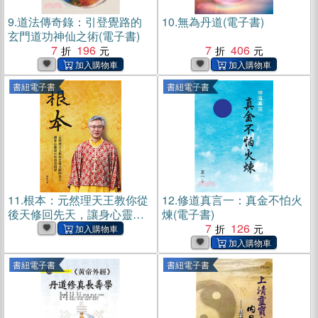
9.
道法傳奇錄：引登覺路的
10.
無為丹道(電子書)
玄門道功神仙之術(電子書)
7
196
7
406
書紐電子書
書紐電子書
11.
根本：元然理天王教你從
12.
修道真言一：真金不怕火
後天修回先天，讓身心靈達
煉(電子書)
至真善美境界(電子書)
7
126
書紐電子書
書紐電子書