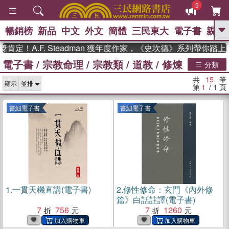
5
暢銷榜
新品
中文
外文
簡體
三民東大
電子書
親子
GO
！A.F. Steadman 獲年度作家，《史坎德》系列帶你踏上熱
電子書
/
宗教命理
/
宗教類
/
道教
/
修煉
、
熱搜：
東野圭吾
高希均教授回憶錄
分類
、
、
、
The Odyssey
父親節
如果歷
共
15
筆
、
、
顯示
史是一群喵
暑期推薦
國際布克
第
1
/ 1
頁
、
、
獎 臺灣漫遊錄
方念華
台灣的李
、
、
登輝時代
數學女孩：黎曼猜想
書紐電子書
書紐電子書
偉大的迷走神經
1.
一貫天機直講(電子書)
2.
修性修命：玄門《內外修
篇》白話註譯(電子書)
7
756
7
1260