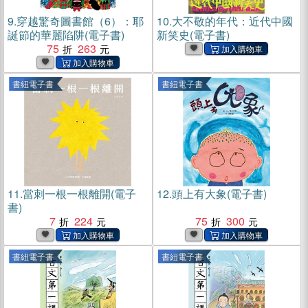
9.
穿越驚奇圖書館（6）：耶
10.
大不敬的年代：近代中國
誕節的華麗陷阱(電子書)
新笑史(電子書)
75
263
書紐電子書
書紐電子書
11.
當刺一根一根離開(電子
12.
頭上有大象(電子書)
書)
7
224
75
300
書紐電子書
書紐電子書