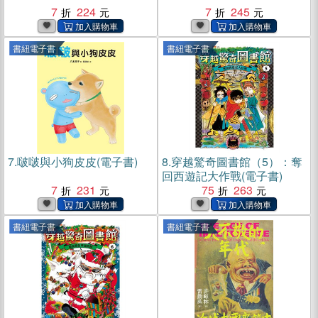
7
224
7
245
書紐電子書
書紐電子書
7.
啵啵與小狗皮皮(電子書)
8.
穿越驚奇圖書館（5）：奪
回西遊記大作戰(電子書)
7
231
75
263
書紐電子書
書紐電子書