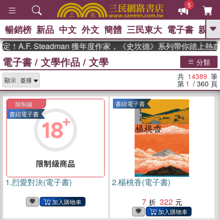
5
暢銷榜
新品
中文
外文
簡體
三民東大
電子書
親子
GO
F. Steadman 獲年度作家，《史坎德》系列帶你踏上熱血奇幻
電子書
/
文學作品
/
文學
、
熱搜：
東野圭吾
高希均教授回憶錄
分類
、
、
、
The Odyssey
父親節
如果歷
共
14389
筆
、
、
顯示
史是一群喵
暑期推薦
國際布克
第
1
/ 360
頁
、
、
獎 臺灣漫遊錄
方念華
台灣的李
、
、
登輝時代
數學女孩：黎曼猜想
書紐電子書
限制級
偉大的迷走神經
書紐電子書
1.
烈愛對決(電子書)
2.
楊桃香(電子書)
7
322