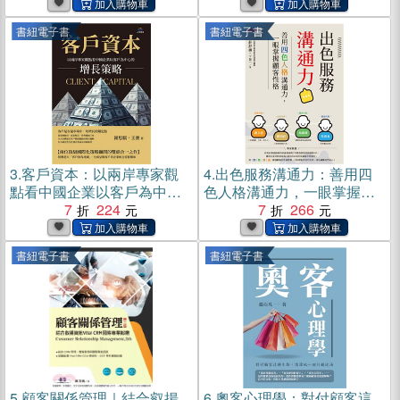
教你第一時間拆穿話術、處
理客訴的終極祕笈。(電子書)
書紐電子書
書紐電子書
3.
客戶資本：以兩岸專家觀
4.
出色服務溝通力：善用四
點看中國企業以客戶為中心
色人格溝通力，一眼掌握顧
的增長策略(電子書)
7
224
客性格(電子書)
7
266
書紐電子書
書紐電子書
5.
顧客關係管理｜結合叡揚
6.
奧客心理學：對付顧客這