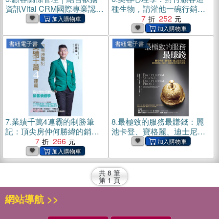
資訊Vital CRM國際專業認證
種生物，請灌他一碗行銷迷
(電子書)
湯(電子書)
7
252
書紐電子書
書紐電子書
7.
業績千萬4連霸的制勝筆
8.
最極致的服務最賺錢：麗
記：頂尖房仲何勝緯的銷售
池卡登、寶格麗、迪士尼都
價值學(電子書)
7
266
知道，服務要有人情味，讓
顧客有回家的感覺(電子書)
共
8
筆
第
1
頁
網站導航 >>