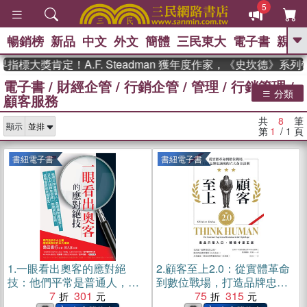
5
暢銷榜
新品
中文
外文
簡體
三民東大
電子書
親子
GO
標大獎肯定！A.F. Steadman 獲年度作家，《史坎德》系
電子書
/
財經企管
/
行銷企管
/
管理
/
行銷管理
/
、
熱搜：
東野圭吾
高希均教授回憶錄
分類
顧客服務
、
、
、
The Odyssey
父親節
如果歷
、
、
史是一群喵
暑期推薦
國際布克
共
8
筆
、
、
顯示
獎 臺灣漫遊錄
方念華
台灣的李
第
1
/ 1
頁
、
、
登輝時代
數學女孩：黎曼猜想
偉大的迷走神經
書紐電子書
書紐電子書
1.
一眼看出奧客的應對絕
2.
顧客至上2.0：從實體革命
技：他們平常是普通人，怎
到數位戰場，打造品牌忠誠
麼瞬間變奧客？日本大律師
7
301
度的六大黃金法則(電子書)
75
315