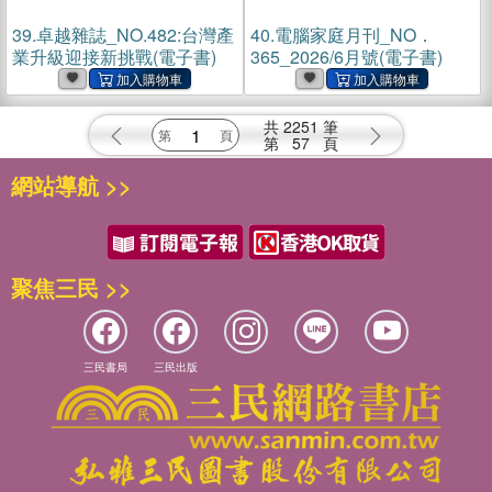
39.
卓越雜誌_NO.482:台灣產
40.
電腦家庭月刊_NO．
業升級迎接新挑戰(電子書)
365_2026/6月號(電子書)
共
2251
筆
第
57
頁
網站導航 >>
聚焦三民 >>
三民書局
三民出版