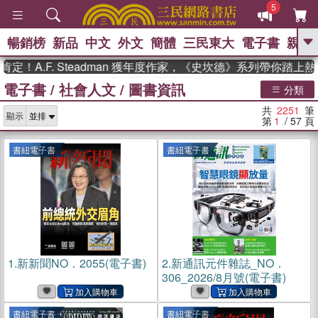
5
暢銷榜
新品
中文
外文
簡體
三民東大
電子書
親子
GO
.F. Steadman 獲年度作家，《史坎德》系列帶你踏上熱血奇
電子書
/
社會人文
/
圖書資訊
、
、
熱搜：
東野圭吾
The Odyssey
分類
、
、
父親節
如果歷史是一群喵
暑期
共
2251
筆
、
、
顯示
推薦
國際布克獎 臺灣漫遊錄
方
第
1
/ 57
頁
、
、
念華
台灣的李登輝時代
數學女
、
孩：黎曼猜想
偉大的迷走神經
書紐電子書
書紐電子書
1.
新新聞NO．2055(電子書)
2.
新通訊元件雜誌_NO．
306_2026/8月號(電子書)
書紐電子書
書紐電子書