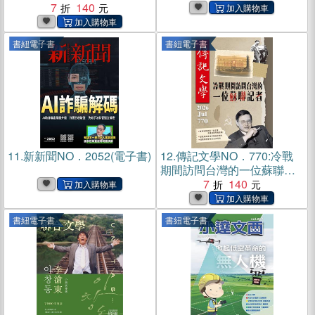
7
140
書紐電子書
書紐電子書
11.
新新聞NO．2052(電子書)
12.
傳記文學NO．770:冷戰
期間訪問台灣的一位蘇聯記
者(電子書)
7
140
書紐電子書
書紐電子書