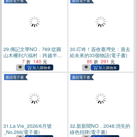
書紐電子書
書紐電子書
29.
傳記文學NO．769:從圓
30.
叮咚！簽收臺灣史：過去
山木柵到六福村：跨越半世
給未來的33個物語(電子書)
紀的野生動物緣(電子書)
7
140
85
291
書紐電子書
書紐電子書
31.
La Vie_2026/6月號
32.
新新聞NO．2048:消失的
_No.266(電子書)
綠色招牌(電子書)