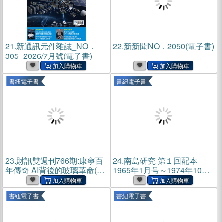
21.
新通訊元件雜誌_NO．
22.
新新聞NO．2050(電子書)
305_2026/7月號(電子書)
書紐電子書
書紐電子書
23.
財訊雙週刊766期:康寧百
24.
南島研究 第１回配本
年傳奇 AI背後的玻璃革命(電
1965年1月号～1974年10月
子書)
号(電子書)
書紐電子書
書紐電子書