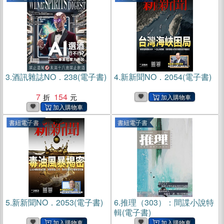
3.
酒訊雜誌NO．238(電子書)
4.
新新聞NO．2054(電子書)
7
154
書紐電子書
書紐電子書
5.
新新聞NO．2053(電子書)
6.
推理（303）：間諜小說特
輯(電子書)