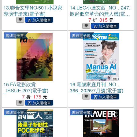
13.
聯合文學NO‧501:小說家
14.
LEO小達文西_NO．247:
導演李滄東(電子書)
掀起低空革命的無人機(電子
書)
7
315
書紐電子書
書紐電子書
15.
FA電影欣賞
16.
電腦家庭月刊_NO．
_ISSUE.207(電子書)
366_2026/7月號(電子書)
7
175
書紐電子書
書紐電子書