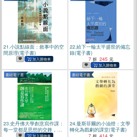
21.
小說點線面：敘事中的空
22.
給下一輪太平盛世的備忘
間原理(電子書)
錄(電子書)
7
245
書紐電子書
書紐電子書
23.
史丹佛大學創意寫作課：
24.
曼斯菲爾的小油燈：文學
每一堂都是思想的交鋒，智
轉化為戲劇的課堂(電子書)
識的探險，精采絕倫！(電子
7
414