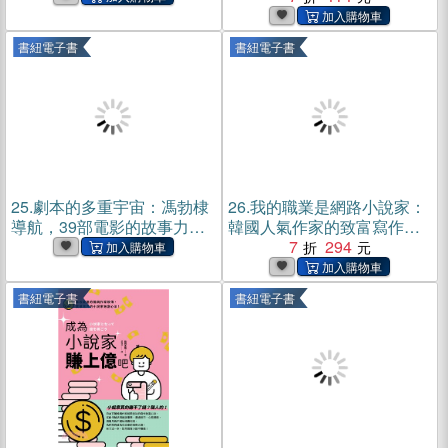
書)
書紐電子書
書紐電子書
25.
劇本的多重宇宙：馮勃棣
26.
我的職業是網路小說家：
導航，39部電影的故事力與
韓國人氣作家的致富寫作教
生命啟示(電子書)
室(電子書)
7
294
書紐電子書
書紐電子書