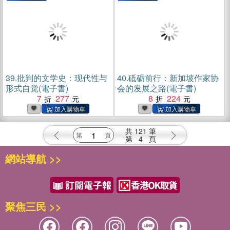
39.
批判的文学史：现代性与
40.
砥砺前行：新加坡作家协
形式自觉(電子書)
会的发展之路(電子書)
7
277
8
224
共
121
筆
第
4
頁
網站導航 >>
聚焦三民 >>