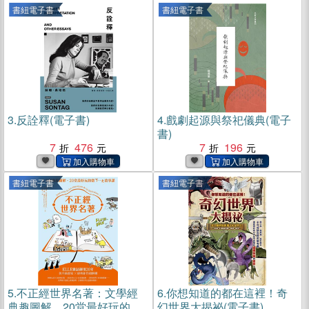
書紐電子書
書紐電子書
3.
反詮釋(電子書)
4.
戲劇起源與祭祀儀典(電子
書)
7
476
7
196
書紐電子書
書紐電子書
5.
不正經世界名著：文學經
6.
你想知道的都在這裡！奇
典趣圖解，20堂最好玩的微
幻世界大揭祕(電子書)