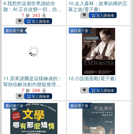
9.
我想把這個世界讀給你
10.
走入森林：故事結構的五
聽：AI 正在改變一切，但無
幕之旅(電子書)
可替代的是―文學經典帶給
7
343
人的震撼與啟發。27 部足以
改變人生觀的經典，一次讀
書紐電子書
書紐電子書
完。(電子書)
11.
原來謎團是這樣鍊成的：
12.
小說面面觀(電子書)
幫助你解決創作懸疑推理小
說的一切難題(電子書)
7
266
書紐電子書
書紐電子書