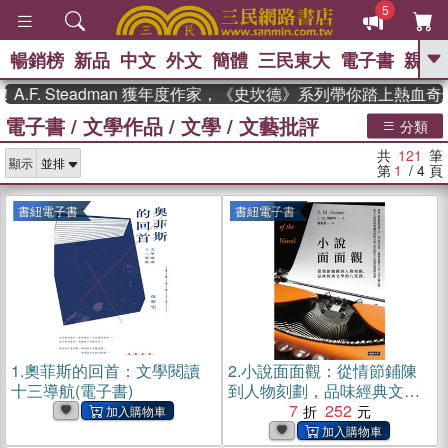
5
暢銷榜
新品
中文
外文
簡體
三民東大
電子書
親子
GO
 Steadman 獲年度作家，《史坎德》系列帶你踏上熱血奇幻旅程
電子書
/
文學作品
/
文學
/
文藝批評
、
熱搜：
東野圭吾
高希均教授回憶錄
分類
、
、
、
The Odyssey
父親節
如果歷
共
121
筆
、
、
顯示
史是一群喵
暑期推薦
國際布克
第
1
/ 4
頁
、
、
獎 臺灣漫遊錄
方念華
台灣的李
、
、
登輝時代
數學女孩：黎曼猜想
書紐電子書
書紐電子書
偉大的迷走神經
1.
奧菲斯的回首：文學閱讀
2.
小說面面觀：從情節鋪陳
十三導航(電子書)
到人物刻劃，品味經典文學
的八堂(電子書)
7
252