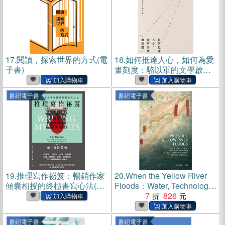
17.
閱讀，探索世界的方式(電
18.
如何抵達人心，如何為愛
子書)
畫刻度：駱以軍的文學啟蒙
小說26講(電子書)
書紐電子書
書紐電子書
19.
推理寫作祕笈：暢銷作家
20.
When the Yellow River
傾囊相授的終極書寫心法(電
Floods：Water, Technology,
子書)
and Nation-Building in Early
7
826
Twentieth-Century Chinese
Literature(電子書)
書紐電子書
書紐電子書