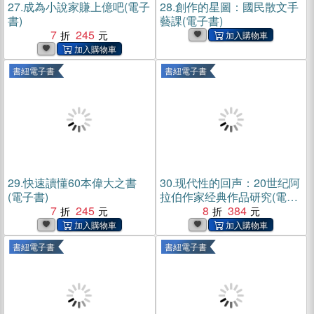
27.
成為小說家賺上億吧(電子
28.
創作的星圖：國民散文手
書)
藝課(電子書)
7
245
書紐電子書
書紐電子書
29.
快速讀懂60本偉大之書
30.
现代性的回声：20世纪阿
(電子書)
拉伯作家经典作品研究(電子
7
245
書)
8
384
書紐電子書
書紐電子書