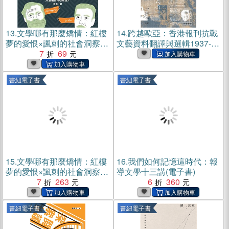
13.
文學哪有那麼矯情：紅樓
14.
跨越歐亞：香港報刊抗戰
夢的愛恨×諷刺的社會洞察×
文藝資料翻譯與選輯1937-
批判式浪漫×迷惘的一代×魔
7
69
1945(電子書)
幻寫實主義，中外十六位文
學大師帶你走進文藝創作的
書紐電子書
書紐電子書
殿堂！【純有聲】(電子書)
15.
文學哪有那麼矯情：紅樓
16.
我們如何記憶這時代：報
夢的愛恨×諷刺的社會洞察×
導文學十三講(電子書)
批判式浪漫×迷惘的一代×魔
7
263
6
360
幻寫實主義，中外十六位文
學大師帶你走進文藝創作的
書紐電子書
書紐電子書
殿堂！(電子書)