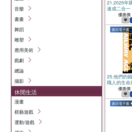
21.
2025
速成二合一
音樂
文＋事務管
優惠價
書畫
一重點掃描
榜）(電子書
舞蹈
書紐電子書
雕塑
應用美術
戲劇
總論
25.
他們的
攝影
職人的生命故
優惠價
休閒生活
漫畫
書紐電子書
棋藝遊戲
運動/遊戲