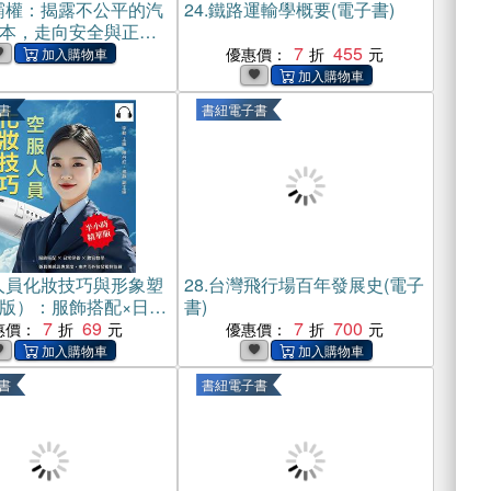
霸權：揭露不公平的汽
24.
鐵路運輸學概要(電子書)
本，走向安全與正義
命(電子書)
7
455
優惠價：
書
書紐電子書
人員化妝技巧與形象塑
28.
台灣飛行場百年發展史(電子
版）：服飾搭配×日常
書)
容教學，兼具美感與專
7
69
7
700
惠價：
優惠價：
內而外散發獨特氣質
】(電子書)
書
書紐電子書