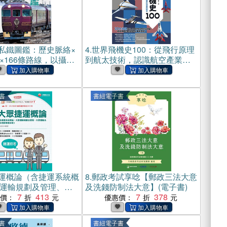
私鐵圖鑑：歷史脈絡×
4.
世界飛機史100：從飛行原理
×166條路線，以攝影
到航太技術，認識航空產業的
鐵道美景(電子書)
發展與變革(電子書)
書
書紐電子書
運概論（含捷運系統概
8.
郵政考試享唸【郵政三法大意
運輸規劃及管理、大
及洗錢防制法大意】(電子書)
及相關捷運法規）(電
7
413
7
378
惠價：
優惠價：
書
書紐電子書