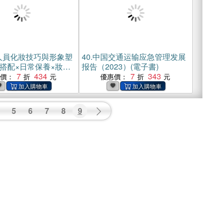
人員化妝技巧與形象塑
40.
中国交通运输应急管理发展
搭配×日常保養×妝容
报告（2023）(電子書)
具美感與專業度，由
7
434
7
343
惠價：
優惠價：
發獨特氣質(電子書)
5
6
7
8
9