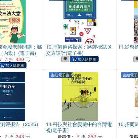
陳金城老師開講：郵
10.
香港道路探索：路牌標誌 X
11.
從啓德
（內勤）(電子書)
交通設計(電子書)
7
420
：
書紐電子書
書紐電子
测评报告（2025）
14.
科技與社會變遷中的台灣電
15.
招商局
視(電子書)
7
343
7
252
：
優惠價：
優