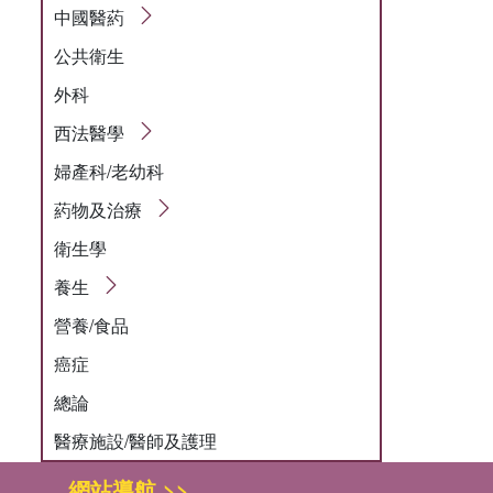
中國醫葯
公共衛生
外科
西法醫學
婦產科/老幼科
葯物及治療
衛生學
養生
營養/食品
癌症
總論
醫療施設/醫師及護理
網站導航 >>