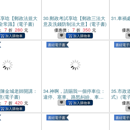
試享唸【郵政法規大
30.
郵政考試享唸【郵政三法大
31.
車禍處
全常識】(電子書)
意及洗錢防制法大意】(電子書)
7
280
7
350
：
優惠價：
優
書紐電子書
書紐電子
家陳金城老師開講：
34.
神啊，請賜我一個停車位：
35.
市政
(電子書)
違停、塞車、路怒糾紛、車位
式）(電子
7
420
難尋、行人空間不足……改善
：
優
「車本位」的都會空間與交通
規畫，打造以「人」為本的生
書紐電子書
書紐電子
活環境(電子書)