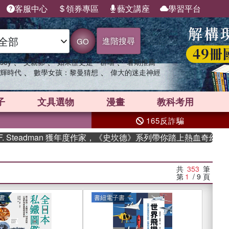
客服中心
領券專區
藝文講座
學習平台
進階搜尋
GO
、
、
、
sey
父親節
如果歷史是一群喵
暑期推薦
、
、
輝時代
數學女孩：黎曼猜想
偉大的迷走神經
子
文具選物
漫畫
教科考用
165反詐騙
dman 獲年度作家，《史坎德》系列帶你踏上熱血奇幻旅程
共
353
筆
第
1
/ 9
頁
書
書紐電子書