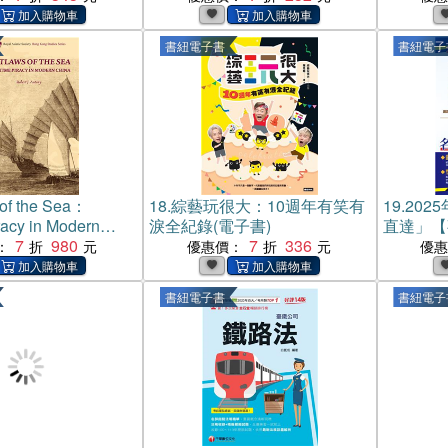
書紐電子書
書紐電子
 of the Sea：
18.
綜藝玩很大：10週年有笑有
19.
202
racy in Modern
淚全紀錄(電子書)
直達」【
書)
7
980
7
336
大意）】
：
優惠價：
優
榜．最新
子書)
書紐電子書
書紐電子