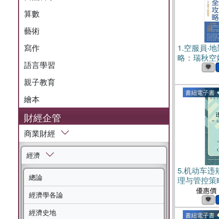
算數
藝術
寫作
1.
空服員‧地
略：瑞秋空
語言學習
中英回答 ×
榜指南(電子
親子教育
書紐電子書
繪本
財經企管
商業財經
經濟
5.
机动车违
總論
理与管控策略
優惠價
經濟學各論
經濟史地
書紐電子書