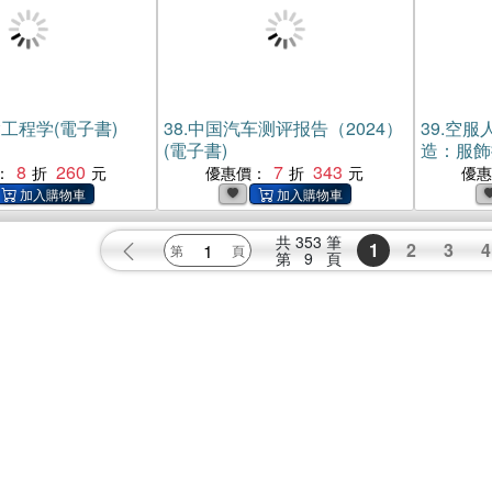
工程学(電子書)
38.
中国汽车测评报告（2024）
39.
空服
(電子書)
造：服飾
8
260
7
343
教學，兼
：
優惠價：
優
內而外散
共
353
筆
1
2
3
4
第
9
頁