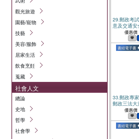
武術
觀光旅遊
29.
郵政考
園藝/寵物
意及交通安
優惠價
技藝
美容/服飾
書紐電子書
居家生活
飲食烹飪
蒐藏
社會人文
33.
郵政專
總論
郵政三法大意
史地
優惠價
哲學
書紐電子書
社會學