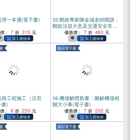
理一本通(電子書)
32.
郵政專家陳金城老師開講：
郵政法規大意及交通安全常識
7
315
（外勤）(電子書)
7
483
惠價：
優惠價：
書
書紐電子書
道路工程施工（活页
36.
機場解體新書：圖解機場相
書)
關大小事(電子書)
8
220
7
252
惠價：
優惠價：
書
書紐電子書