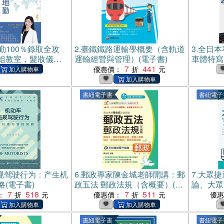
勤100％錄取全攻
2.
臺鐵鐵路運輸學概要（含軌道
3.
全日本
姐教室，髮妝儀態 ×
運輸經營與管理）(電子書)
車體特寫
 面試技巧 × 應考上
7
441
角度盡覽
優惠價：
書)
書紐電子書
書紐電子
规驾驶行为：产生机
6.
郵政專家陳金城老師開講：郵
7.
大眾捷
(電子書)
政五法 郵政法規（含概要）(電
論、大眾
7
518
子書)
7
511
眾捷運法
：
優惠價：
優
子書)
書紐電子書
書紐電子