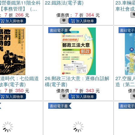
年國營臺鐵第11階全科
22.
鐵路法(電子書)
23.
車輛
【事務管理】（作
車社會成
理大意）（二科合
7
266
7
364
的交通革
：
優惠價：
‧一本精讀高效奪
)
書紐電子書
書紐電子
鐵道時代：七位鐵道
26.
郵政三法大意：逐條白話解
27.
空服
事(電子書)
構(電子書)
造（第二
7
350
7
343
保養×妝
：
優惠價：
優
業度，由
【純有聲
書紐電子書
書紐電子