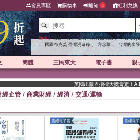
會員專區
購物車
通知
紅利兌換
5
、
、
熱搜：
東野圭吾
高希均教授回憶錄
The Odys
、
、
、
國際布克獎 臺灣漫遊錄
方念華
台灣的李登
文
簡體
三民東大
電子書
親
英國出版界指標大獎肯定！A.F. Stea
財經企管
/
商業財經
/
經濟
/
交通/運輸
書紐電子書
書紐電子