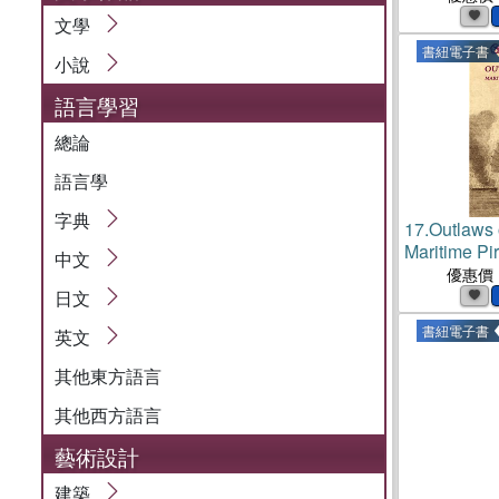
文學
書紐電子書
小說
語言學習
總論
語言學
字典
17.
Outlaws
Maritime Pi
中文
China(電子
優惠價
日文
書紐電子書
英文
其他東方語言
其他西方語言
藝術設計
建築