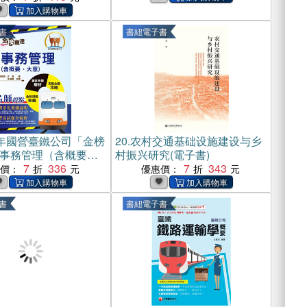
書
書紐電子書
5年國營臺鐵公司「金榜
20.
农村交通基础设施建设与乡
事務管理（含概要與
村振兴研究(電子書)
（一本精讀高效奪
7
336
7
343
惠價：
優惠價：
考題精準詳解！）(電
書
書紐電子書