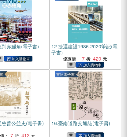
到赤鱲角(電子書)
12.
捷運建設1986-2020筆記(電
子書)
7
420
優惠價：
書
書紐電子書
慈善公益史(電子書)
16.
臺南道路交通誌(電子書)
7
413
惠價：