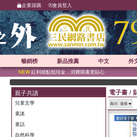
企業採購
會員登入
暢銷榜
新品
推薦
中文
外
NEW
紅利積點抵現金，消費購書更貼心
電子書
/
親子共讀
兒童文學
顯示
童謠
書紐電子書
童話
自然科學