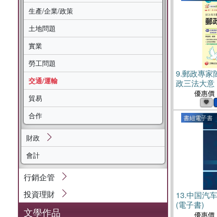
生產/企業/政策
土地問題
實業
勞工問題
9.
郵政專家
交通/運輸
政三法大意
優惠價
貿易
合作
書紐電子書
財政
會計
行銷企管
投資理財
13.
中国汽车
(電子書)
文學作品
優惠價