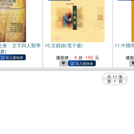
社會：文字與人類學
10.
京鏡錄(電子書)
11.
中國青
書)
8
192
優惠價：
優
共
11
筆
第
1
頁