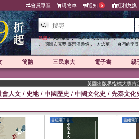
會員專區
購物車
通知
紅利兌換
5
、
、
熱搜：
東野圭吾
高希均教授回憶錄
The Odys
、
、
、
國際布克獎 臺灣漫遊錄
方念華
台灣的李登
文
簡體
三民東大
電子書
親
英國出版界指標大獎肯定！A.F. 
社會人文
/
史地
/
中國歷史
/
中國文化史
/
先秦文化
書紐電子書
書紐電子