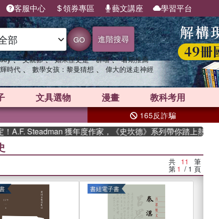
客服中心
領券專區
藝文講座
學習平台
進階搜尋
GO
、
、
、
sey
父親節
如果歷史是一群喵
暑期推薦
、
、
輝時代
數學女孩：黎曼猜想
偉大的迷走神經
子
文具選物
漫畫
教科考用
165反詐騙
Steadman 獲年度作家，《史坎德》系列帶你踏上熱血奇幻旅程
史
共
11
筆
第
1
/ 1
頁
書
書紐電子書