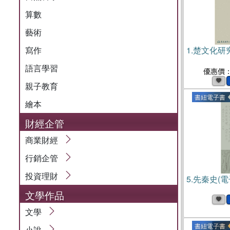
算數
藝術
寫作
1.
楚文化研究
語言學習
優惠價
親子教育
書紐電子書
繪本
財經企管
商業財經
行銷企管
投資理財
5.
先秦史(電
文學作品
文學
書紐電子書
小說