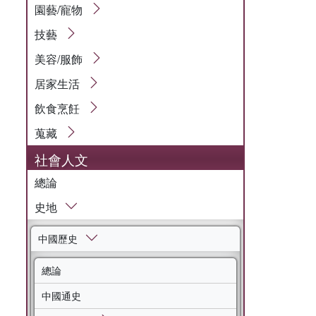
園藝/寵物
技藝
美容/服飾
居家生活
飲食烹飪
蒐藏
社會人文
總論
史地
中國歷史
總論
中國通史