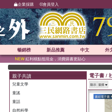
企業採購
會員登入
暢銷榜
新品
推薦
中文
外
NEW
紅利積點抵現金，消費購書更貼心
電子書
/
親子共讀
兒童文學
顯示
童謠
書紐電子書
童話
自然科學