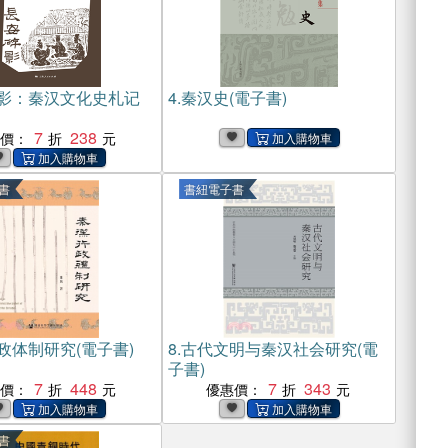
影：秦汉文化史札记
4.
秦汉史(電子書)
7
238
惠價：
書
書紐電子書
政体制研究(電子書)
8.
古代文明与秦汉社会研究(電
子書)
7
448
7
343
惠價：
優惠價：
書