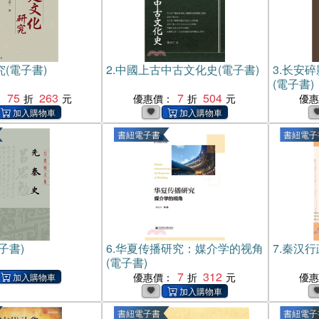
(電子書)
2.
中國上古中古文化史(電子書)
3.
长安碎
(電子書)
75
263
7
504
：
優惠價：
優
書紐電子書
書紐電子
子書)
6.
华夏传播研究：媒介学的视角
7.
秦汉行
(電子書)
7
312
優惠價：
優
書紐電子書
書紐電子