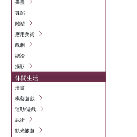
書畫
舞蹈
雕塑
應用美術
戲劇
總論
攝影
休閒生活
漫畫
棋藝遊戲
運動/遊戲
武術
觀光旅遊