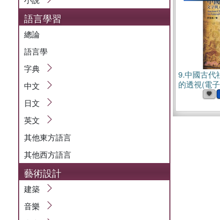
語言學習
總論
語言學
字典
9.
中國古代
的透視(電子
中文
日文
英文
其他東方語言
其他西方語言
藝術設計
建築
音樂