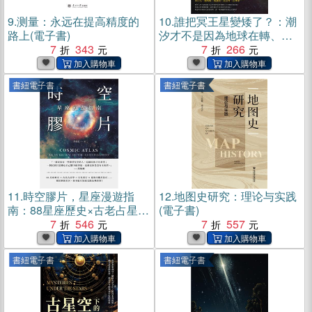
9.
测量：永远在提高精度的
10.
誰把冥王星變矮了？：潮
路上(電子書)
汐才不是因為地球在轉、座
7
343
鐘不能用來測量經度！那些
7
266
成功的天文學家背後，都有
一場足以被深刻銘記的偉大
書紐電子書
書紐電子書
失敗(電子書)
11.
時空膠片，星座漫遊指
12.
地图史研究：理论与实践
南：88星座歷史×古老占星學
(電子書)
×行星逆行×超實用觀星技
7
546
7
557
巧……關於耿耿星河，你不
能只知道太陽系裡的事！(電
書紐電子書
書紐電子書
子書)