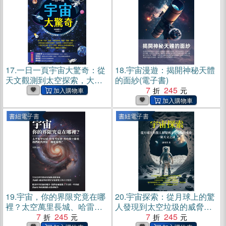
17.
一日一頁宇宙大驚奇：從
18.
宇宙漫遊：揭開神秘天體
天文觀測到太空探索，大人
的面紗(電子書)
小孩都想知道的天文知識(電
7
245
子書)
書紐電子書
書紐電子書
19.
宇宙，你的界限究竟在哪
20.
宇宙探索：從月球上的驚
裡？太空萬里長城、哈雷彗
人發現到太空垃圾的威脅，
星蛋、黑色騎士衛星，我們
7
245
一窺天文之謎(電子書)
7
245