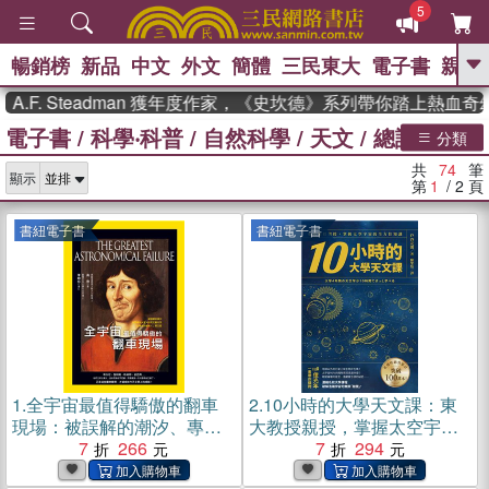
5
暢銷榜
新品
中文
外文
簡體
三民東大
電子書
親子
GO
 Steadman 獲年度作家，《史坎德》系列帶你踏上熱血奇幻旅程
電子書
/
科學‧科普
/
自然科學
/
天文
/
總論
、
熱搜：
東野圭吾
高希均教授回憶錄
分類
、
、
、
The Odyssey
父親節
如果歷
共
74
筆
、
、
顯示
史是一群喵
暑期推薦
國際布克
第
1
/ 2
頁
、
、
獎 臺灣漫遊錄
方念華
台灣的李
、
、
登輝時代
數學女孩：黎曼猜想
書紐電子書
書紐電子書
偉大的迷走神經
1.
全宇宙最值得驕傲的翻車
2.
10小時的大學天文課：東
現場：被誤解的潮汐、專門
大教授親授，掌握太空宇宙
尋找火星人的天文臺以及
7
266
的全方位知識(電子書)
7
294
「太陽系的邊緣人」冥王星