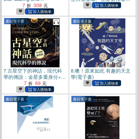
Photography in Hong Kong
7
308
塵縹緲、墜入黑洞前最後一
(增訂版)(電子書)
次凝望宇宙—你的第一本太
空旅遊導覽手冊(電子書)
書紐電子書
書紐電子書
7.
古星空下的神話，現代科
8.
噢！原來如此 有趣的天文
學的傳說：金星多重身分×繽
學(電子書)
紛火星文化×銀河系真面貌，
7
69
融合詩意與科學，從古至今
對神祕宇宙的探索【純有
書紐電子書
書紐電子書
聲】(電子書)