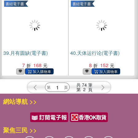
書紐電子書
書紐電子書
39.
月有圆缺(電子書)
40.
天体运行论(電子書)
7
168
8
152
共
74
筆
第
2
頁
網站導航 >>
聚焦三民 >>