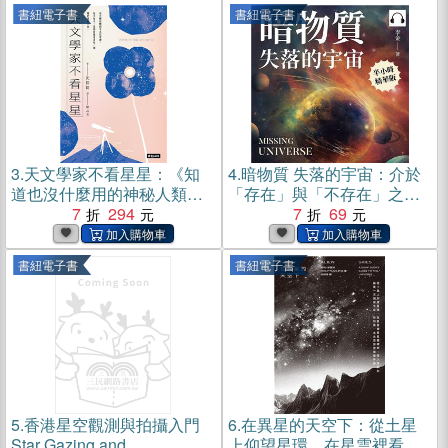
(電子書)
書紐電子書
書紐電子書
3.
天文學家不看星星：《知
4.
暗物質 失落的宇宙：介於
道也沒什麼用的神秘人類雜
「存在」與「不存在」之
學辭典》天文學家，愛自己
7
294
間，一本書讀懂21世紀最重
7
69
也愛宇宙的方法(電子書)
大的天文學難題【純有聲】
(電子書)
書紐電子書
書紐電子書
5.
香港星空觀測與拍攝入門
6.
在異星的天空下：從土星
Star Gazing and
上仰望星環、在星雲裡看星