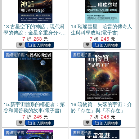
13.
古星空下的神話，現代科
14.
璀璨彗星：哈雷的傳奇人
學的傳說：金星多重身分×繽
生與科學成就(電子書)
紛火星文化×銀河系真面貌，
7
263
7
245
融合詩意與科學，從古至今
對神祕宇宙的探索(電子書)
書紐電子書
書紐電子書
15.
新宇宙體系的構想者：第
16.
暗物質．失落的宇宙：介
谷和開普勒的故事(電子書)
於「存在」與「不存在」之
7
245
間，一本書讀懂21世紀最重
7
245
大的天文學難題(電子書)
書紐電子書
書紐電子書