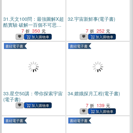
31.
天文100問：最強圖解X超
32.
宇宙新鮮事(電子書)
酷實驗 破解一百個不可思議
的宇宙祕密(電子書)
7
350
7
252
書紐電子書
書紐電子書
33.
星空50講：帶你探索宇宙
34.
嫦娥探月工程(電子書)
(電子書)
7
139
書紐電子書
書紐電子書