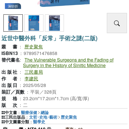
滿額折
近世中醫外科「反常」手術之謎(二版)
叢書
：
歷史聚焦
ISBN13
：
9789571476858
替代書名
：
The Vulnerable Surgeons and the Fading of
Surgery in the History of Sinitic Medicine
出版社
：
三民書局
作者
：
李建民
出版日
：
2025/05/28
裝訂／頁數
：
平裝／328頁
規格
：
23.2cm*17.2cm*1.7cm (高/寬/厚)
版次
：
二
中文書
：
醫療保健
總論
三民出版品
：
文哲･史地･藝術
歷史聚焦
中文圖書分類
：
醫學史