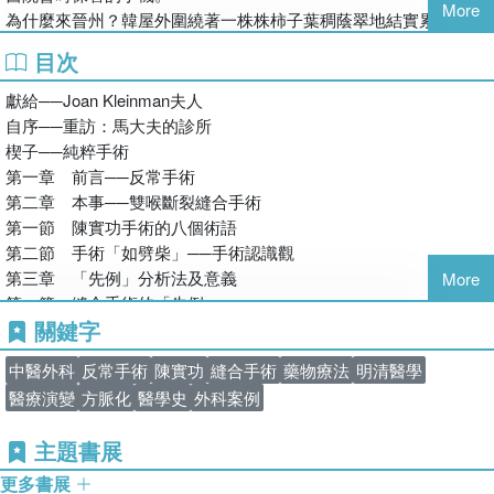
More
為什麼來晉州？韓屋外圍繞著一株株柿子葉稠蔭翠地結實累累，紅
活可愛。南江之夜的流燈祭，友人有一句沒一句解釋「壬辰倭亂」
目次
。江面上明滅陰晴，紙裱糊的燈具模型述說古老戰事。火樹光影，
閃?洸蕩。傍隄小路遇見了父親。他捨報前曾讀過盧雲(Henri J. M.
獻給──Joan Kleinman夫人
Nouwen, 1932-1996)的書？盧雲經歷車禍接受外科手術 的紀錄反
自序──重訪：馬大夫的診所
省。他說：「那是一連串細微的死亡，我們在其中要放開種種緊抓
楔子──純粹手術
著的形式，也要不斷從倚賴別人發展至為他人活。」 什麼是垂死
第一章 前言──反常手術
的身體？父親病床上每隔二小時必須翻一次身，看護人員意外地弄
第二章 本事──雙喉斷裂縫合手術
碎骨折。手術前須家屬的同意。父親骨質太鬆軟，無法安上手術的
第一節 陳實功手術的八個術語
釘子。手術需要各種條件；不只是可靠的麻醉、消毒等技術，病人
第二節 手術「如劈柴」──手術認識觀
也要有足以承受手術過程及預後的身心條件。
第三章 「先例」分析法及意義
More
父親捨報隔年，一位友人突然逝世。她得了不容易發現的「胰臟
第一節 縫合手術的「先例」
癌」。膽囊手術後，八個月的休息還是逝世了。12月19日：「星期
關鍵字
第二節 「陳實功手術」的改寫
四早上，中醫學生宏足來把脈，說我這次狀況出奇的好。」 友人
第三節 中醫治療方法的「例外」──「後陳實功」年代
中醫外科
反常手術
陳實功
縫合手術
藥物療法
明清醫學
的病已經轉移至肝臟，胰臟癌第四期。為她出版一本紀念文集：
第四章 結論──手術史觀
醫療演變
方脈化
醫學史
外科案例
《紫斑蝶，請慢慢飛》，1月9日：「疼痛也是如此真實，兩隻手已
後記
經沒有地方可以下針了，護士改從腳背抽血……，但比起肋旁的
跋
主題書展
傷，這些都是小痛。」 那麼年輕的生命呢(1958-2015)；一雙充滿
附錄一 中醫手術與肌肉的身體觀——什麼是「中醫問題」？
創傷的烏青腳背。
附錄二 清代手抄本《瘍醫探源論》考釋
更多書展