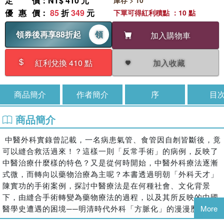
定價
：NT$ 410 元
庫存 > 10
優惠價
：
85
折
349
元
下單可得紅利積點 ：10 點
領券後再享88折起
領
加入購物車
加入收藏
紅利兌換 410 點
商品簡介
作者簡介
序
目
商品簡介
中醫外科實錄曾記載，一名病患氣管、食管因自刎皆斷後，竟
可以縫合救活過來！？這樣一則「反常手術」的病例，反映了
中醫治療什麼樣的特色？又是從何時開始，中醫外科療法逐漸
式微，而轉向以藥物治療為主呢？本書透過明朝「外科天才」
陳實功的手術案例，探討中醫療法是在何種社會、文化背景
下，由縫合手術轉變為藥物療法的過程，以及其所反映的中國
醫學史遭遇的困境──明清時代外科「方脈化」的漫漫歷程。
More