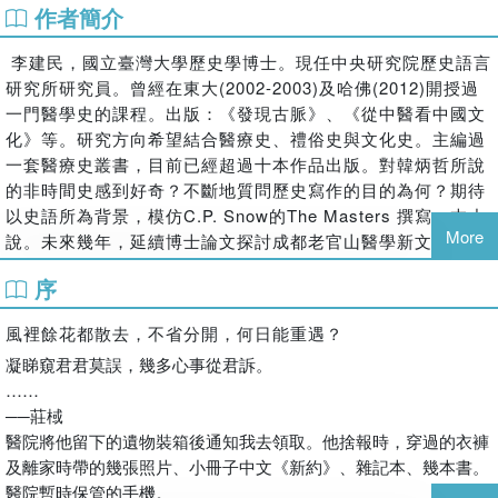
作者簡介
李建民，國立臺灣大學歷史學博士。現任中央研究院歷史語言
研究所研究員。曾經在東大(2002-2003)及哈佛(2012)開授過
一門醫學史的課程。出版：《發現古脈》、《從中醫看中國文
化》等。研究方向希望結合醫療史、禮俗史與文化史。主編過
一套醫療史叢書，目前已經超過十本作品出版。對韓炳哲所說
的非時間史感到好奇？不斷地質問歷史寫作的目的為何？期待
以史語所為背景，模仿C.P. Snow的The Masters 撰寫一本小
More
說。未來幾年，延續博士論文探討成都老官山醫學新文物，反
思中國早期醫學史。並撰寫《絲路醫學及牛黃藥物心理史》。
序
希望能夠累積中醫相關的史料，最後能總結一部中醫文化新通
史。目前也擔任兩種重要醫學史刊物的學術委員。相關論文曾
風裡餘花都散去，不省分開，何日能重遇？
被翻譯成：英文(七篇)、韓文(一篇)、日文(三篇)、義大利文
凝睇窺君君莫誤，幾多心事從君訴。
(一篇)。
……
──莊棫
醫院將他留下的遺物裝箱後通知我去領取。他捨報時，穿過的衣褲
及離家時帶的幾張照片、小冊子中文《新約》、雜記本、幾本書。
醫院暫時保管的手機。