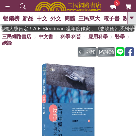
5
暢銷榜
新品
中文
外文
簡體
三民東大
電子書
親子
GO
大獎肯定！A.F. Steadman 獲年度作家，《史坎德》系列帶
三民網路書店
中文書
科學‧科普
應用科學
醫學
、
熱搜：
東野圭吾
高希均教授回憶錄
總論
、
、
、
The Odyssey
父親節
如果歷
、
、
史是一群喵
暑期推薦
國際布克
列印
評論
、
、
獎 臺灣漫遊錄
方念華
台灣的李
、
、
登輝時代
數學女孩：黎曼猜想
偉大的迷走神經