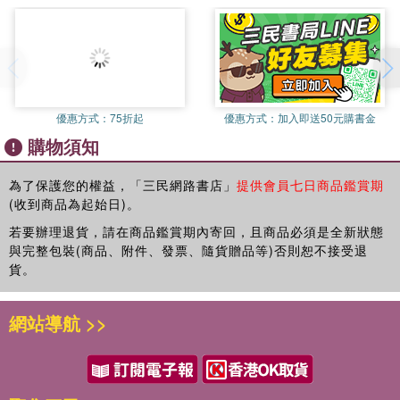
阿倫特(Arendt, H., 1908-1975)說過的話嗎？人類獨一的「有死
清代朱費元《瘍醫探源論》手抄本（上海中醫藥大學藏，首次公
性」，成為人的存在。個人在死的行動產生了歷史作品。她說：
佈）
「歷史將那些通過自身言行證明了自己與自然相配的有死者收藏到
英文摘要（English Abstract）
它的記憶中，他們永恒的名聲意味著，即使他們終有一死，他們也
本書的插圖及出處
能躋身永恒之物的行列。」 父親逝世不久，我們見面時間比以前
多了。他瘦小、變形的遺體正被運入焚燒爐。
優惠方式：
75折起
優惠方式：
加入即送50元購書金
告別式上，是不是有人讀過Susan Griffin (1943- )留下的詩句
購物須知
Shall I tell you how many
months I have been ill?
為了保護您的權益，「三民網路書店」
提供會員七日商品鑑賞期
And that I have learned many
(收到商品為起始日)。
new routes into our
endless curiosity about
若要辦理退貨，請在商品鑑賞期內寄回，且商品必須是全新狀態
與完整包裝(商品、附件、發票、隨貨贈品等)否則恕不接受退
existence. How the sharpest pain
貨。
takes you like a lover, leaves
no room for any other desire
except absence .
網站導航 >>
時間慈悲地做了短暫停留。五十多歲的我與同齡的父親相見。
懷念北朝鮮冷麵的滋味。無法寫作的時間，去了韓國兩次。這家叫
Sariwan的餐廳黃海道式的水冷麵口感怡人。對人類學家格爾茲來
說，寫作開始是「到過那裡」(been there)。而學者即是「一個將