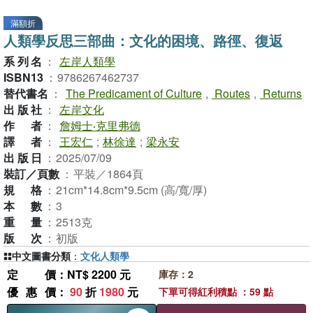
滿額折
人類學反思三部曲：文化的困境、路徑、復返
系列名
：
左岸人類學
ISBN13
：
9786267462737
替代書名
：
The Predicament of Culture
,
Routes
,
Returns
出版社
：
左岸文化
作者
：
詹姆士‧克里弗德
譯者
：
王宏仁
;
林徐達
;
梁永安
出版日
：
2025/07/09
裝訂／頁數
：
平裝／1864頁
規格
：
21cm*14.8cm*9.5cm (高/寬/厚)
本數
：
3
重量
：
2513克
版次
：
初版
中文圖書分類
：
文化人類學
定價
：NT$ 2200 元
庫存：2
優惠價
：
90
折
1980
元
下單可得紅利積點 ：59 點