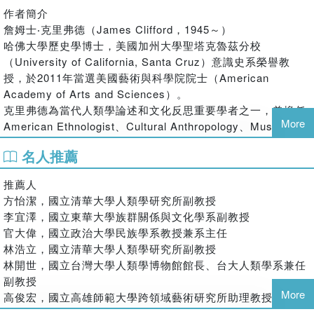
作者簡介
《路徑》逐漸以「移轉」指稱之。《路徑》關注於移轉中所銜接的
詹姆士‧克里弗德（James Clifford，1945～）
人類差異性，關切在愈來愈連結但非同質的世界中，糾纏的文化經
哈佛大學歷史學博士，美國加州大學聖塔克魯茲分校
驗、結構與可能性。
（University of California, Santa Cruz）意識史系榮譽教
《復返》試圖描述這個銜接性的多中心總體，藉以彰顯一種多元的
授，於2011年當選美國藝術與科學院院士（American
時代精神，提出對本眞性的懷疑，從而呈現一種小寫複數形式的歷
Academy of Arts and Sciences）。
史觀「諸多歷史」（histories）作為貫穿整個三部曲的核心思想
克里弗德為當代人類學論述和文化反思重要學者之一，曾擔任
——在《文化的困境》裡反駁文化「非存即亡」的有機論述；在
More
American Ethnologist、Cultural Anthropology、Museum
《路徑》裡闡述羅斯堡的諸多過往；在《復返》裡賦予「偶然性銜
Anthropology、Cultural Studies、Material Culture、
接」的歷史辯證，以尋找一個複雜、協商、歷史偶然的眞實。
名人推薦
Collaborative Anthropology等重要人類學期刊的編輯委員，
研究觀點包含人類學發展史、民族誌田野工作、原住民研究、
推薦人
原民藝術、博物館收藏與歷史。除了《文化的困境》、《路
【文化的困境】
方怡潔，國立清華大學人類學研究所副教授
徑》、《復返》三部曲，尚著有：Person and Myth: Maurice
1977年秋天，美國波士頓聯邦法庭，一群住在梅斯皮「鱈魚角的印
李宜澤，國立東華大學族群關係與文化學系副教授
Leenhardt in the Melanesian World（1982）、On the
第安城鎮」的萬帕諾格（Wampanoag）印第安人後裔，為了拾回
官大偉，國立政治大學民族學系教授兼系主任
Edges of Anthropology（2003），並與馬庫斯（George
祖先失去的土地，被要求在法庭上證明他們的族群身分。這群在現
林浩立，國立清華大學人類學研究所副教授
Marcus）合編Writing Culture: The Poetics and Politics of
代被標記為麻州公民的美國原住民，被要求證明他們的部落自17世
林開世，國立台灣大學人類學博物館館長、台大人類學系兼任
Ethnography（1986）。
紀起便已存在，並持續生活在這塊土地上。然而，這群印第安人的
副教授
生活早已與普利茅斯港上岸的英國清教徒、麻州說著當地方言的居
譯者簡介
More
高俊宏，國立高雄師範大學跨領域藝術研究所助理教授
民，甚至其他美國原住民混合，產生極大的改變。
王宏仁
蔡晏霖，國立陽明交通大學人文社會學系副教授