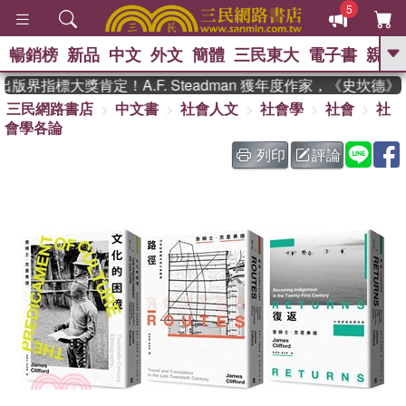
5
暢銷榜
新品
中文
外文
簡體
三民東大
電子書
親子
GO
界指標大獎肯定！A.F. Steadman 獲年度作家，《史坎德》
三民網路書店
中文書
社會人文
社會學
社會
社
、
熱搜：
東野圭吾
高希均教授回憶錄
會學各論
、
、
、
The Odyssey
父親節
如果歷
、
、
史是一群喵
暑期推薦
國際布克
列印
評論
、
、
獎 臺灣漫遊錄
方念華
台灣的李
、
、
登輝時代
數學女孩：黎曼猜想
偉大的迷走神經