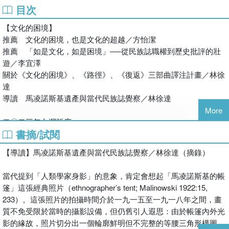
20世紀這群站在法庭上的原住民，是否仍是17世紀同樣的印第安
目次
德國杜賓根大學政治學博士，現為國立成功大學政治學系專任
龔卓軍，國立台南藝術大學藝術創作理論研究所教授
人？或者我們該問的是，當涉及權利／力時，究竟該如何表達、或
教授。研究領域為國際關係理論、國際安全（亞太安全）、全
洪廣冀，國立台灣大學地理環境資源系副教授
【文化的困境】
是突顯所謂的族群特徵？
球治理與國際秩序、兩岸關係、中國外交政策。
李時雍，《復魅：臺灣後殖民書寫的野蠻與文明》作者
推薦 文化的困境，也是文化的超越／方怡潔
1930年代，在倫敦政經學院人類學系系主任馬凌諾斯基的主導下，
林徐達
推薦 「如是文化，如是困境」──從民族誌職權到歷史批評的壯
編完掀起人類學後現代批判風潮的《書寫文化》後，克里弗德
建制了這門學科自身知識體系的實踐方式。自此之後，所有人類學
美國普林斯頓大學人類學博士，現為國立東華大學族群關係與
遊／李宜澤
緊接著出版了《文化的困境》，不僅延續對民族誌的反省，更
研究者都被要求經過「田野工作」這種儀式般洗禮方能獲得專業上
文化學系教授。研究領域為詮釋人類學、人類學理論與民族誌
關於《文化的困境》、《路徑》、《復返》三部曲譯注計畫／林徐
涉足藝術、博物館、原住民等領域，至今在評論展示或剖析身
的肯認：人類學家抱持文化相對主義立場「置身田野現場」，從而
批判、當代文化研究、臨床醫療人類學。著有《詮釋人類學：
達
分政治時仍廣被引用，文化研究經典著作的地位無庸置疑。
獲得「在地者觀點」的發言人身分，闡述一個深信未受其他文明汙
民族誌閱讀與書寫的交互評註》（2015）、《在奇幻地：精神
導讀 馬凌諾斯基遺產與當代民族誌覺察／林徐達
──林浩立，國立清華大學人類學研究所副教授
染的部落本眞性以及後續的「拯救」任務。
病院裡的臨床民族誌》（2022）。
More
然而，這種研究方式也同時反映了這門學科始終存在的憂慮：面對
臉書專頁：詮釋鬼打牆
二〇二三年台灣版序
《文化的困境》是克里弗德著名三部曲中的第一本，也是其中
科學有效性指標的擔憂，以及它與殖民主義的糾葛在倫理道德上的
書摘/試閱
致謝
探索主題最多面向，理論見解最具創意的一本論文集。我們可
芥蒂。
梁永安
圖片說明
以在本書中看到他的知識遊歷是如何開始，也看到他如何透過
國立台灣大學人類學學士、哲學碩士，專職譯者。譯有《愛的
【導讀】馬凌諾斯基遺產與當代民族誌覺察／林徐達（摘錄）
一個個精采的文化展演例證，不斷地質疑、暴露當代的各種原
誰擁有替一個族群發聲的權力？
藝術》、《人類破壞性的剖析》、《拜占庭帝國》、《心靈的
導論 純粹產物已然瘋狂
住民論述的假設；並且透過並置與反諷，抽掉腳下站立的地
什麼是一個文化的「本真性」？
棲地：愛德華．薩依德傳》、《文化與抵抗》、《啟蒙運
當代提到「人類學家身影」的意象，肯定會想起「馬凌諾斯基的帳
毯，讓我們難以保持平衡。──林開世，國立台灣大學人類學
動》、《現代主義》等書。
篷」這張經典照片（ethnographer’s tent; Malinowski 1922:15,
第一部分 話語
博物館館長、台大人類學系兼任副教授
233）。這張照片的拍攝時間介於一九一五至一九一八年之間，畫
第一章 民族誌職權
【路徑】
質不免受限於當時的攝影設備，但仍舊引人遐思：由於帳篷內外光
第二章 民族誌的權力與對話：格里奧爾的初始經驗
在不斷移動的反思並置中，克里弗德以路徑軌跡對比根系定
人人都在移動，幾世紀以來皆是如此。探險、朝聖、移工或移民、
影的緣故，照片切分出一個輪廓鮮明但不完整的等腰三角形構圖，
第三章 民族誌的自我塑造：康拉德和馬凌諾斯基
著。透過旅行與接觸的情境，文化書寫者召喚行走於路途上的