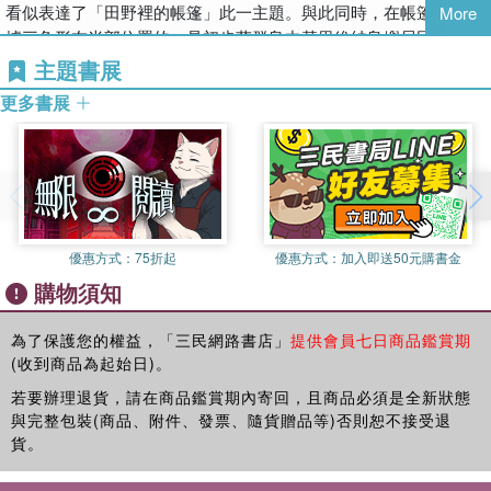
觀光，以及旅行；人類移動並遭逢是一個存在已久且複雜的過程。
看似表達了「田野裡的帳篷」此一主題。與此同時，在帳篷外、占
More
翻譯，一方面是對於古典田野工作中整體脈絡的破除與再連
所謂的「文化」與「邊界」並非先於接觸而存在，是透過接觸才得
據三角形左半部位置的，是初步蘭群島中基里維納島嶼居民，或坐
第二部分 移轉
結，另一方面則是揭示異質現代性的多點交會與非本土化的特
以維持。
或站地與拍攝者的鏡頭直面相望，人物形象相對淸晰，仿若是帳篷
主題書展
第四章 民族誌的超現實主義
質。克里弗德曾在演說中認為自己是「歷史實在論者」，我們
聚焦必然會有所排除。當人們傾向用「共同生活」的概念，來強調
構圖下的聚焦人物。然而，他們的現身也同時襯托出三角形右半部
第五章 移轉的詩學：維克多・謝閣蘭
可以說《路徑》一書所傳遞的訊息也許更像是葛茲所說的「後
更多書展
文化中的價值、社會階層與歷史，是否將忽略──甚至壓抑──許多
那位側身坐在帳篷內、被陰影遮掩，未面對鏡頭的田野工作者。照
第六章 述說你的旅行：米歇爾・雷里斯
事實追尋」：在歷史之後，田野中的文化工作者透過爬梳各式
不純粹的、難以或尚未梳理的集體創造與求生過程？所謂的「在
片中馬凌諾斯基剪影般的身姿，與這些表情略顯困惑的在地者，共
第七章 新詞政治學：艾梅・塞澤爾
軌跡所揭露的多重真實，比起深埋地底只能匯聚的根系，多了
地」是從誰的觀點來看？如何在政治上闡明和挑戰重大差異？定義
同刻畫了「人類學家置身田野」的雋永形象，意外而完整表達了現
第八章 巴黎植物園：明信片
許多系譜與處境的能動性。正因如此，路徑提供了我們走向離
與捍衛一個家園需要的是什麼？
代田野工作的情境：一位居處內部、模糊不確定，卻不可忽略的田
散而旅行的諸多世界，也在接觸和翻譯中發現對照諸多過往的
野工作者。
第三部分 收藏
可能性。──李宜澤，國立東華大學族群關係與文化學系副教
是誰決定一個社群要在哪裡、何時，劃出一條區分你我的界線？
一九三九年，馬凌諾斯基因若干因素辭去倫敦政經學院教職，前往
第九章 部落和現代歷史
授
我們是否能將「移動」視為文化的構成要素，將族群視為一種互動
優惠方式：
75折起
優惠方式：
加入即送50元購書金
美國耶魯大學任教，卻在一九四二年因心臟病發突然去世。之後在
第十章 藝術和文化收藏
而開放的「形成過程」？
購物須知
耶魯大學的研究室偶然發現他當初在新幾內亞與初步蘭群島的田野
歷經三年Covid-19對人身行動的限制，今日的我們應該可以體
日記。廿五年後（一九六七），這本田野日記在馬凌諾斯基遺孀瓦
第四部分 諸多歷史
會旅遊、遭逢、流浪以及「交會時互放的光亮」是多麼地可
《路徑》延續克里弗德在《文化的困境》中的討論，持續論證其對
萊塔．斯旺的同意下出版。
為了保護您的權益，「三民網路書店」
提供會員七日商品鑑賞期
第十一章 論東方主義
貴。早在1997年，人類學者詹姆士・克里弗德已敏銳地體會這
「文化」概念的主張，「無論如何，在受到族群絕對論撕裂的當代
(收到商品為起始日)。
現代人類學透過此一人類學家身影傳達了密集式、久居的、少有移
第十二章 梅斯皮身分
點。在《路徑》這本書中，他點出人們對於「扎根」的迷思，
世界，對身分一致性的聲稱是無可避免的。文化看來是禍福參半的
動的田野工作方法；卻在《日記》出版後對此一身影提出質問：在
若要辦理退貨，請在商品鑑賞期內寄回，且商品必須是全新狀態
提出以移動為基調的人文社會科學。這本書同時也是克里弗德
事物。我企圖鬆動對文化的常識性看法，聚焦在民族誌再現
這之前，古典民族誌作者的田野工作主觀性與民族誌書寫文本的客
與完整包裝(商品、附件、發票、隨貨贈品等)否則恕不接受退
各章來源
遊走於各場域與學科的遊記。以充滿哲思、內省與詼諧的筆
（ethnographic representation）的過程。我用來撬開文化觀念的槓
觀性是絕然分開的，但在《日記》出版後，人類學開始詢問作者如
貨。
參考書目
觸，他為李維史陀著名的「我恨旅行，我恨探險家」提出了新
桿是關於『書寫』（writing）與『拼貼』（collage）的延伸概念，
何掩飾他的欲望或是疑惑，以及這種客觀性究竟如何建立？日後我
注釋
的詮釋。──洪廣冀，國立台灣大學地理環境資源系副教授
前者被視為互動性、開放性和過程性的，而後者則是要為異質性提
們會發現，這一系列質問所帶來的認識是，民族誌作者不再擁有無