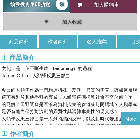
領券後再享88折起
領
加入購物車
加入收藏
商品簡介
作者簡介
名人推薦
目
商品簡介
文化，是一個不斷生成（becoming）的過程
James Clifford 人類學反思三部曲
今日的人類學作為一門精通特殊、差異、異質的學問，該如何展現
這項有別於其他學科的專業，以維護這個複雜社會不至於傾向單一
的見解？田野調查是否淪為資料搜集的管道或封閉場域？人類學家
是否有能力保持對流動的異質性與混雜本眞性的現實感？
人類學反思三部曲是一系列持續的反思，以及對時代變遷的回應。
More
《文化的困境》質疑：即便民族誌經由一連串密集式經驗與對話得
作者簡介
以詮釋他者文化，這種研究經驗究竟如何轉化成權威的寫作經驗？
這種往返於人類學田野工作和民族誌書寫的異文化認識與策略，