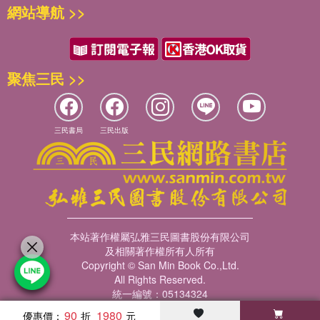
譯名對照
供空間，不僅是為美學並置，更是為歷史並置和政治並置提供空
網站導航 >>
庸置疑的拯救權力，或是替那些已經消失或即將消失的文化文本代
《復返》一書層層疊疊，以不同層次與不同案例叩問著什麼是
間。」
言的職權；沒有任何人可以毫不含糊地占有一個民族誌文本下所圈
當代原民的現實，這裡面並沒有、也不願給出一個明確的答
住的世界（同時見Clifford 1986）。在《日記》之後，任何「他
案。這或許是一本關於漫長辯證之旅的書，穿過薩帕塔、伊
者」的建構都是對「自我」的建構—當初的「民族誌研究者的魔
【路徑】
許、浩鷗法以及作為第二生命的面具。這樣的旅程也彷彿發生
【復返】
聚焦三民 >>
法」（ethnographer’s magic）如今轉變為「研究者的民族誌魔
推薦 在思考的移置中定居／李時雍
在許多我所認識的朋友身上，而我還看到的是，這本書陪伴了
1911年，「野人」伊許（Ishi）出現在加州一個屯墾者的城鎮，他
鏡」（ethnographer’s magic mirror，或許英文說法更令人感到不
推薦 如果克里弗德聽嘻哈，他一定能聽出離散與路徑／林浩立
不少當代原民，在他們漫長的返鄉路上。──高俊宏，國立高
是族群中唯一的倖存者，被視為「美國最後一位野生印第安人」。
安）。這面「魔鏡」讓人類學家得以看見田野中的自己，不預期地
關於《文化的困境》、《路徑》、《復返》三部曲譯注計畫／林徐
雄師範大學跨領域藝術研究所助理教授
人類學家克魯伯為他取了伊許這個名字，將他安置在博物館工作和
或是刻意地塑造出為讀者所見的自身形象（見以下討論）。於是，
三民書局
三民出版
達
生活，為參觀者示範雅希人造箭和造弓的技藝。面對舊金山這個現
《日記》的出版賦予人類學在學科知識生產上一次自我覺察的重要
《復返》這本書是詹姆士・克里弗德彙整多年觀察原住民族現
代世界，這位雅希人的態度是好奇與保留參半。至於他感受過哪些
契機。
致謝
象與時代變遷的反思。從一個原住民的角度，我認為本書不應
恐懼，主要都藏在心裡。1961年，《兩個世界裡的伊許》出版並成
圖片說明
該只是要讀者在旁觀之中，更加精準的掌握原住民這個「他
為暢銷書，時值二戰後去殖民化的討論及60年代印第安人復振運
馬凌諾斯基的私密日記
者」的當代樣貌，而更應該經由從原住民族之復返所學到對於
動，伊許再度成為焦點。1990年代晚期，伊許又登上了報端，這次
一百年前馬凌諾斯基出版《西太平洋的航海者》（一九二二），奠
序 未竟之業
時間的重新認識、生活願景的重新體認、族群關係的重新思
則是因為加州印第安人要求返還伊許遺骨和遷葬，過程中也重新掀
定了以「在地者觀點」為立論基礎的田野方法論和民族誌書寫兩項
考，開展一個「結局未定」之共同未來的想像。──官大偉，
本站著作權屬弘雅三民圖書股份有限公司
開一段屯墾殖民的暴力史。
重要的人類學遺產。一百年後當我們重新審視這項遺產，對於當時
及相關著作權所有人所有
第一部分 旅行
泰雅族，國立政治大學民族學系教授兼系主任
伊許一度被視為加州原住民消失的象徵，如今卻代表了他們的存
馬凌諾斯基私密的田野日記有了新的認識：日記裡研究者掙扎於內
Copyright © San Min Book Co.,Ltd.
第一章 在文化間旅行
續。
在的自我依賴，不再是有關人類學研究倫理的醜聞，而是作為並存
All Rights Reserved.
第二章 在美拉尼西亞人中的鬼魂
長久以來，部落社會或原住民社會被認為注定會在西方文化和經濟
統一編號：05134324
於正式民族誌的紀錄。日記的田野時間是一九一四至一五年，以及
第三章 空間實踐：田野、旅行與人類學的學科化
發展的暴力進逼下消失。許多人一度認定這個歷+AS9史任務將會
一九一七至一八年兩個時期，結束在馬凌諾斯基母親的死亡：
90
1980
優惠價：
第四章 白種族群