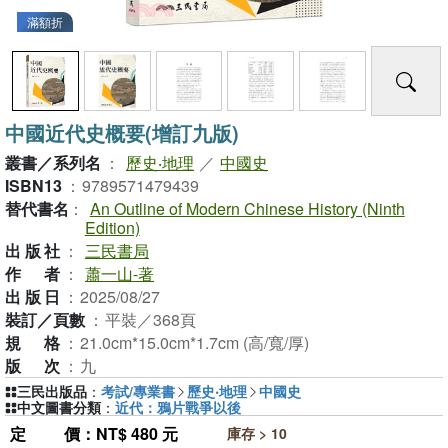
滿額折
中國近代史概要(增訂九版)
叢書／系列名
：
歷史‧地理
／
中國史
ISBN13
：
9789571479439
替代書名
：
An Outline of Modern Chinese History (Ninth
Edition)
出版社
：
三民書局
作者
：
蕭一山-著
出版日
：
2025/08/27
裝訂／頁數
：
平裝／368頁
規格
：
21.0cm*15.0cm*1.7cm (高/寬/厚)
版次
：
九
三民出版品
：
考試/專業書
歷史‧地理
中國史
中文圖書分類
：
近代：鴉片戰爭以後
定價
：NT$ 480 元
庫存 > 10