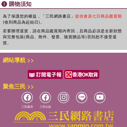
第五章 民族革命之新對象
購物須知
第一節 英人請訂平等邦交
第二節 帝國主闖進了中國
為了保護您的權益，「三民網路書店」
提供會員七日商品鑑賞期
第三節 不平等條約的造成
(收到商品為起始日)。
第四節 民族自覺之先導
若要辦理退貨，請在商品鑑賞期內寄回，且商品必須是全新狀態
第六章 民族革命之壯瀾
與完整包裝(商品、附件、發票、隨貨贈品等)否則恕不接受退
第一節 太平天國革命之背景
貨。
第二節 太平天國之前驅
第三節 太平天國的興亡
網站導航 >>
第四節 太平天國革命的影響
第七章 曾國藩與李鴻章
第一節 曾國藩之經世學與湘軍
第二節 曾國藩與自強運動
聚焦三民 >>
第三節 湘淮軍代興之關係
第四節 李鴻章及自強運動
第八章 西方帝國主義之壓迫
第一節 同光間之政治
三民書局
三民出版
第二節 帝國主義之性質
第三節 西北邊境之侵削
第四節 西南藩屬之喪失