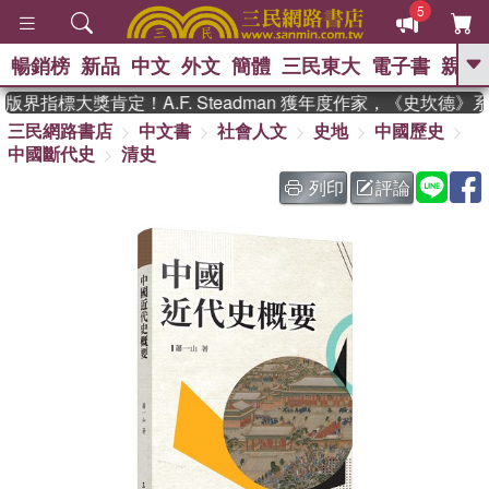
5
暢銷榜
新品
中文
外文
簡體
三民東大
電子書
親子
GO
界指標大獎肯定！A.F. Steadman 獲年度作家，《史坎德》
三民網路書店
中文書
社會人文
史地
中國歷史
、
、
熱搜：
東野圭吾
The Odyssey
中國斷代史
清史
、
、
父親節
如果歷史是一群喵
暑期
、
、
推薦
國際布克獎 臺灣漫遊錄
方
列印
評論
、
、
念華
台灣的李登輝時代
數學女
、
孩：黎曼猜想
偉大的迷走神經