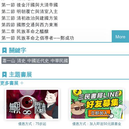
第一節 後金汗國與大清帝國
第二節 明朝覆亡與清室入主
第三節 清初政治與建國方策
第四節 國際交通與西力東漸
第二章 民族革命之醞釀
More
第一節 民族革命之倡導者──鄭成功
第二節 革命集團之組織
關鍵字
第三節 革命之履起履蹶
第四節 清廷鈐制之政策
蕭一山
清史
中國近代史
中華民國
第三章 大清帝國之盛衰
第一節 康雍乾三朝之政治
主題書展
第二節 康雍乾三朝之武功
更多書展
第三節 鈐制政策下之學術
第四節 清朝國運之漸衰
第四章 近代之社會與經濟
第一節 政治社會之組織及其寄生者──士大夫階級
第二節 城鄉社會之組織
第三節 人口與土地
第四節 人民的生活及習俗
優惠方式：
75折起
優惠方式：
加入即送50元購書金