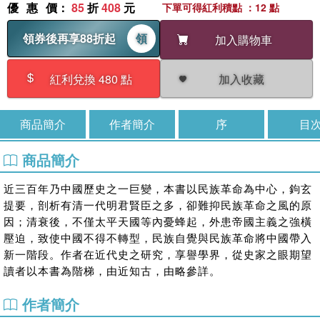
優惠價
：
85
折
408
元
下單可得紅利積點 ：12 點
領券後再享88折起
領
加入購物車
加入收藏
紅利兌換 480 點
商品簡介
作者簡介
序
目
商品簡介
近三百年乃中國歷史之一巨變，本書以民族革命為中心，鉤玄
提要，剖析有清一代明君賢臣之多，卻難抑民族革命之風的原
因；清衰後，不僅太平天國等內憂蜂起，外患帝國主義之強橫
壓迫，致使中國不得不轉型，民族自覺與民族革命將中國帶入
新一階段。作者在近代史之研究，享譽學界，從史家之眼期望
讀者以本書為階梯，由近知古，由略參詳。
作者簡介