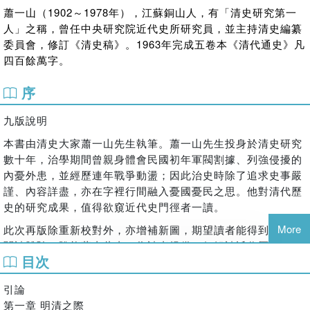
蕭一山（1902～1978年），江蘇銅山人，有「清史研究第一
人」之稱，曾任中央研究院近代史所研究員，並主持清史編纂
委員會，修訂《清史稿》。1963年完成五卷本《清代通史》凡
四百餘萬字。
序
九版說明
本書由清史大家蕭一山先生執筆。蕭一山先生投身於清史研究
數十年，治學期間曾親身體會民國初年軍閥割據、列強侵擾的
內憂外患，並經歷連年戰爭動盪；因此治史時除了追求史事嚴
謹、內容詳盡，亦在字裡行間融入憂國憂民之思。他對清代歷
史的研究成果，值得欲窺近代史門徑者一讀。
More
此次再版除重新校對外，亦增補新圖，期望讀者能得到更好的
閱讀體驗；盼能藉由此書，為讀者提供一個解讀近代歷史的觀
目次
點，達到由近知古、由略參詳之效。
引論
第一章 明清之際
編輯部謹識