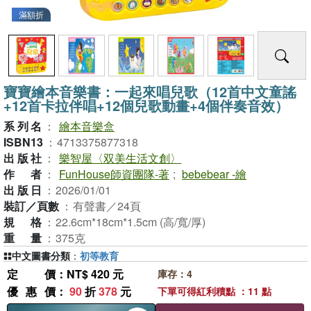
滿額折
寶寶繪本音樂書：一起來唱兒歌（12首中文童謠
+12首卡拉伴唱+12個兒歌動畫+4個伴奏音效）
系列名
：
繪本音樂盒
ISBN13
：
4713375877318
出版社
：
樂智屋〈双美生活文創〉
作者
：
FunHouse師資團隊-著
;
bebebear -繪
出版日
：
2026/01/01
裝訂／頁數
：
有聲書／24頁
規格
：
22.6cm*18cm*1.5cm (高/寬/厚)
重量
：
375克
中文圖書分類
：
初等教育
定價
：NT$ 420 元
庫存：4
優惠價
：
90
折
378
元
下單可得紅利積點 ：11 點