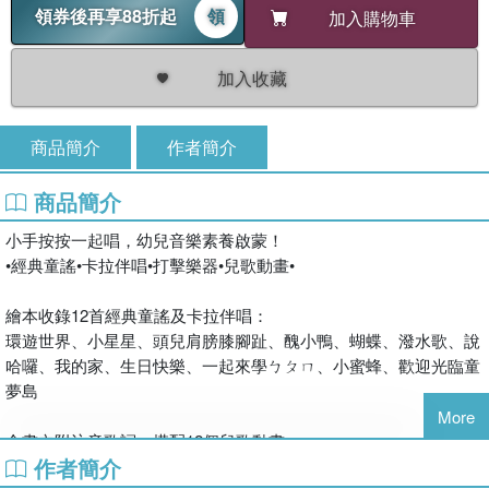
領券後再享88折起
領
加入購物車
加入收藏
商品簡介
作者簡介
商品簡介
小手按按一起唱，幼兒音樂素養啟蒙！
•經典童謠•卡拉伴唱•打擊樂器•兒歌動畫•
繪本收錄12首經典童謠及卡拉伴唱：
環遊世界、小星星、頭兒肩膀膝腳趾、醜小鴨、蝴蝶、潑水歌、說
哈囉、我的家、生日快樂、一起來學ㄅㄆㄇ、小蜜蜂、歡迎光臨童
夢島
More
全書內附注音歌詞，搭配12個兒歌動畫，
作者簡介
掃一掃QR Code，畫面就動起來了。