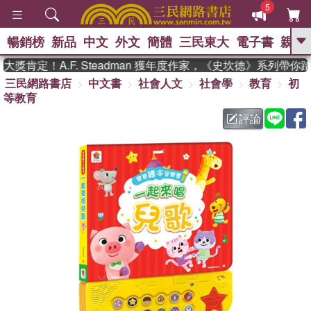
5
暢銷榜
新品
中文
外文
簡體
三民東大
電子書
親子
GO
肯定！A.F. Steadman 獲年度作家，《史坎德》系列帶你踏
三民網路書店
中文書
社會人文
社會學
教育
初
、
熱搜：
東野圭吾
高希均教授回憶錄
等教育
、
、
、
The Odyssey
父親節
如果歷
、
、
史是一群喵
暑期推薦
國際布克
評論
、
、
獎 臺灣漫遊錄
方念華
台灣的李
、
、
登輝時代
數學女孩：黎曼猜想
偉大的迷走神經