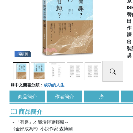
系
IS
替
出
出
裝
滿額折
中文圖書分類
：
成功的人生
商品簡介
作者簡介
序
商品簡介
～「有趣」才能活得更輕鬆～
《全部成為F》小說作家 森博嗣