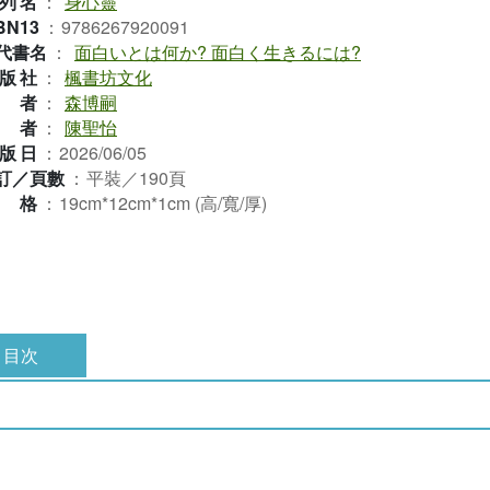
列名
：
身心靈
BN13
：
9786267920091
代書名
：
面白いとは何か? 面白く生きるには?
版社
：
楓書坊文化
作者
：
森博嗣
譯者
：
陳聖怡
版日
：
2026/06/05
訂／頁數
：
平裝／190頁
規格
：
19cm*12cm*1cm (高/寬/厚)
目次