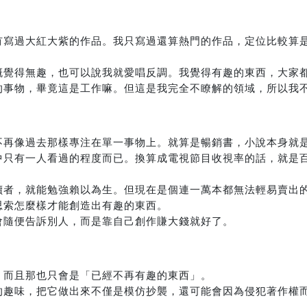
有寫過大紅大紫的作品。我只寫過還算熱門的作品，定位比較算
概覺得無趣，也可以說我就愛唱反調。我覺得有趣的東西，大家
的事物，畢竟這是工作嘛。但這是我完全不瞭解的領域，所以我
不再像過去那樣專注在單一事物上。就算是暢銷書，小說本身就
中只有一人看過的程度而已。換算成電視節目收視率的話，就是
讀者，就能勉強賴以為生。但現在是個連一萬本都無法輕易賣出
思索怎麼樣才能創造出有趣的東西。
會隨便告訴別人，而是靠自己創作賺大錢就好了。
，而且那也只會是「已經不再有趣的東西」。
的趣味，把它做出來不僅是模仿抄襲，還可能會因為侵犯著作權