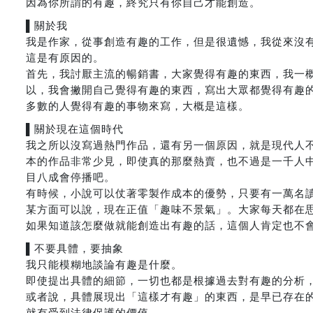
因為你所謂的有趣，終究只有你自己才能創造。
▌關於我
我是作家，從事創造有趣的工作，但是很遺憾，我從來沒
這是有原因的。
首先，我討厭主流的暢銷書，大家覺得有趣的東西，我一
以，我會撇開自己覺得有趣的東西，寫出大眾都覺得有趣
多數的人覺得有趣的事物來寫，大概是這樣。
▌關於現在這個時代
我之所以沒寫過熱門作品，還有另一個原因，就是現代人
本的作品非常少見，即使真的那麼熱賣，也不過是一千人
目八成會停播吧。
有時候，小說可以仗著零製作成本的優勢，只要有一萬名
某方面可以說，現在正值「趣味不景氣」。大家每天都在
如果知道該怎麼做就能創造出有趣的話，這個人肯定也不
▌不要具體，要抽象
我只能模糊地談論有趣是什麼。
即使提出具體的細節，一切也都是根據過去對有趣的分析
或者說，具體展現出「這樣才有趣」的東西，是早已存在
就有受到法律保護的價值。