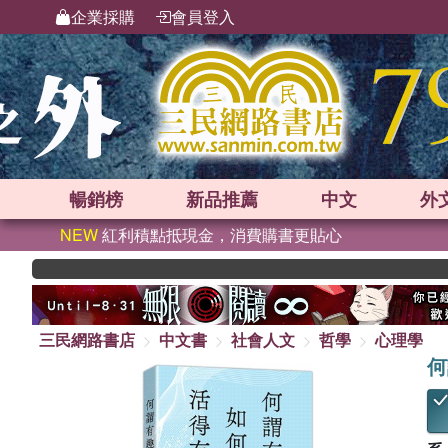
企業採購
會員登入
暢銷榜
新品
推薦
中文
外
NEW
紅利積點抵現金，消費購書更貼心
三民網路書店
中文書
社會人文
哲學
心理學
何