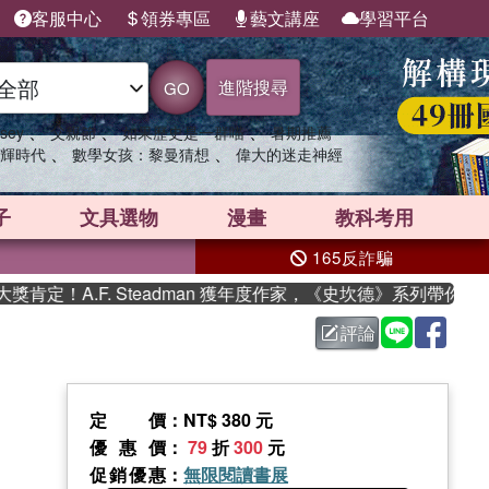
客服中心
領券專區
藝文講座
學習平台
進階搜尋
GO
、
、
、
sey
父親節
如果歷史是一群喵
暑期推薦
、
、
輝時代
數學女孩：黎曼猜想
偉大的迷走神經
子
文具選物
漫畫
教科考用
165反詐騙
F. Steadman 獲年度作家，《史坎德》系列帶你踏上熱血奇
評論
定價
：NT$ 380 元
優惠價
：
79
折
300
元
促銷優惠
：
無限閱讀書展