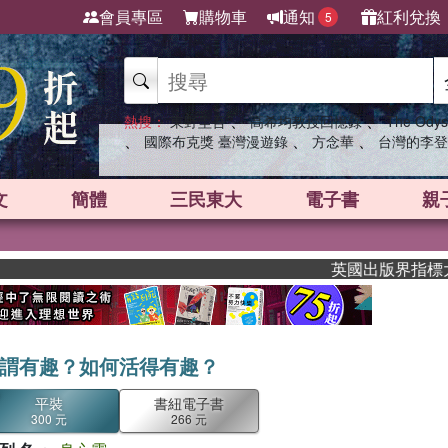
會員專區
購物車
通知
紅利兌換
5
、
、
熱搜：
東野圭吾
高希均教授回憶錄
The Odys
、
、
、
國際布克獎 臺灣漫遊錄
方念華
台灣的李登
文
簡體
三民東大
電子書
親
英國出版界指標大獎肯定！A.
謂有趣？如何活得有趣？
平裝
書紐電子書
300 元
266 元