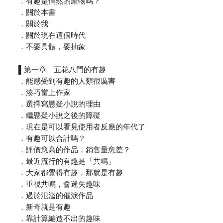
．有趣是偶然的產物嗎？
．關於本書
．關於我
．關於現在這個時代
．不要具體，要抽象
▌第一章 五花八門的有趣
．能感受到有趣的人類很厲害
．湊巧當上作家
．選擇寫懸疑小說的理由
．繼懸疑小說之後的障礙
．現在是可以看見使用者反應的年代了
．有趣可以合計嗎？
．評價愈高的作品，銷售量愈差？
．最近流行的有趣是「共鳴」
．大家都覺得有趣，那就是有趣
．重視共鳴，會迷失趣味
．過於氾濫的催淚作品
．新奇就是有趣
．靠計算編造不出的趣味