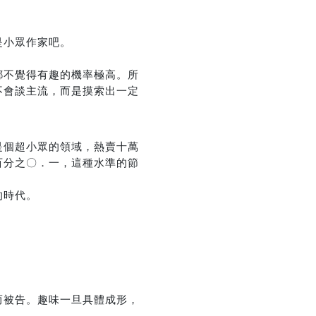
是小眾作家吧。
優惠方式：
85折
都不覺得有趣的機率極高。所
不會談主流，而是摸索出一定
是個超小眾的領域，熱賣十萬
百分之〇．一，這種水準的節
的時代。
而被告。趣味一旦具體成形，