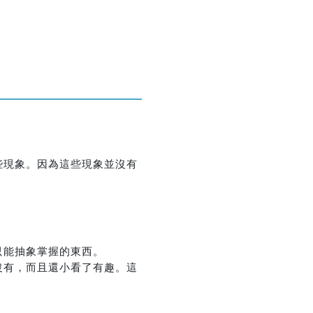
優惠方式：
1折起!!
優惠方式：
熱賣中
些現象。因為這些現象並沒有
只能抽象掌握的東西。
優惠方式：
熱賣中
沒有，而且還小看了有趣。這