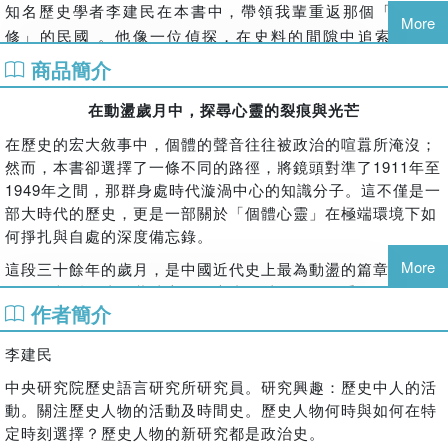
知名歷史學者李建民在本書中，帶領我輩重返那個「年久失
More
修」的民國
。他像一位偵探，在史料的間隙中追索：為何
1927
年會成為中國命運的斷層？當政治權力轉向集權與暴力
商品簡介
的同時，知識分子的生計與自由如何被消音
？
在動盪歲月中，探尋心靈的裂痕與光芒
這本書寫羅振玉的世故、溥儀的憂慮、陳寅恪的沈默，更寫下
在歷史的宏大敘事中，個體的聲音往往被政治的喧囂所淹沒；
無數被戰爭碾碎的無名者。它打破了國共兩黨的黨史框架，從
然而，本書卻選擇了一條不同的路徑，將鏡頭對準了
1911
年至
醫學史、病理史與心理分析出發，重新審視那場「逆說的民國
1949
年之間，那群身處時代漩渦中心的知識分子。這不僅是一
史」
。
部大時代的歷史，更是一部關於「個體心靈」在極端環境下如
「歷史真相，往往藏在那些不被承認的權力動機裡。」
何掙扎與自處的深度備忘錄。
如果您也曾在歷史的廢墟中感到困惑，如果您想理解為何民國
More
這段三十餘年的歲月，是中國近代史上最為動盪的篇章。面對
人的生存充滿了「大痛苦」，請跟隨本書，在京都的錢湯雲霧
政局的劇烈更迭、舊秩序的徹底崩解以及價值的重組，當時的
作者簡介
與南港的大坑溪畔，開啟這場與亡靈的跨時空對話
。這是一本
知識人承受了常人難以想像的精神壓力。本書旨在探尋這些人
寫給所有對生命尊嚴仍有堅持的人，最深沉的時代祭文。
在生命抉擇中的「苦痛」——那種在理想與現實、生存與信仰
李建民
之間擺盪的憂懼與不安。透過作者既具敘事張力又富哲學省思
的筆觸，讀者能感受到在那個混亂時代裡，個體靈魂所產生的
中央研究院歷史語言研究所研究員。研究興趣：歷史中人的活
深刻裂痕。
動。關注歷史人物的活動及時間史。歷史人物何時與如何在特
定時刻選擇？歷史人物的新研究都是政治史。