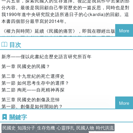
一共五章，探索民國人的生存選擇。後記是我寫作中丟棄的部
《民國的痛苦》作者最新力作。在黨史與中國近現代史之間，
分內容。最後是我回顧自己學習歷史的一篇反思，同時也是對
幾分民國晚照。作者反思，革命史及現代史的各種寫法。革命
我
1990
年進中央研究院史語所過日子的心
(kardia)
的回顧。這
的激情史與現代的進步史之間，李建民叩問：什麼是權力之人
本書四個部分最早寫於
2014
年。
（包含主權者）？權力的時間中個人有何選擇？作者試圖以參
More
《權力與時間》延續《民國的痛苦》，即我在聯經出版的王國
與他者的生活，成為民國史的報導人。人物的活動是《史記》
維傳記，兩者所使用的史料及呈現的觀點不同。民國似假是
中的勝負事。民國史的方法，是第二次的想起？李建民的權力
目次
真。這本書是一本獨立與全新的著作，也是一本通史的寫作，
史充滿知識之迷
(intellectual vertigo)
，必將在歷史研究占有重
從
1911
年寫到
1949
年，「當時的人未曾想過會出現的那個結
要的一席。
新序——僅以此書紀念歷史語言研究所百年
果」？王國維及他的時代的歷史。
1949
年前的民國史，「在歷
吉澤誠一郎（東京大學人文社會系研究科教授）
史斷層的積澱間，每一出現就提醒我們歷史的不連貫性」。
第一章
民國史的民國？
史語所所長傅斯年指出：「人生問題是個大題目！是個再大沒
第二章
十九世紀的死亡選擇史
有的題目！」什麼是歷史上的人生問題？王國維討論人生之最
第一節
如何思考生存中的選擇？
大之不幸，往往在普通之人物中發生：「此等慘酷之行，不但
第二節
殉死——自死精神再探
時時可受諸己，而或可以加諸人。」
第三章
民國史的創傷及悲悼
More
我企圖挖掘新的原始史料。「在獲得全部史料之前不進行思
第一節、創傷是如何開始的？
考，在獲得史料之後就讓史料自己說話。」我在史語所從事歷
第二節、舉證不能證明的？
關鍵字
史研究經常聽到這樣的說法。我探索民國史如何獲得全部的史
第三節、民國多政權的權力與自死選擇的時間感知
料？例如臺北故宮的清宮檔案保存許多民國史的史料。
1911
年
民國史
知識分子
生存危機
心靈掙扎
民國人物
時代洪流
第四章
內戰如何結束？
清廷電報各省督撫：「希每日發一電，只用一安字，已足藉慰