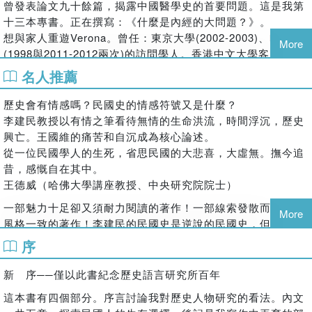
曾發表論文九十餘篇，揭露中國醫學史的首要問題。這是我第
十三本專書。正在撰寫：《什麼是內經的大問題？》。
想與家人重遊
Verona
。曾任：東京大學
(2002-2003)
、哈佛
More
(1998
與
2011-2012
兩次
)
的訪問學人。香港中文大學客座教授
(2010)
。曾獲國科會傑出研究獎。
名人推薦
回顧我的學術生活乏善可陳。但有兩點：首先與我學術生活平
行的婚姻及親子的關係，更為重要。其次，是未見者的信仰摸
歷史會有情感嗎？民國史的情感符號又是什麼？
索，在我其他作品中已略為提及。
李建民教授以有情之筆看待無情的生命洪流，時間浮沉，歷史
興亡。王國維的痛苦和自沉成為核心論述。
從一位民國學人的生死，省思民國的大悲喜，大虛無。撫今追
昔，感慨自在其中。
王德威（哈佛大學講座教授、中央研究院院士）
一部魅力十足卻又須耐力閱讀的著作！
一部線索發散而又彰顯
More
風格一致的著作！李建民的民國史是逆說的民國史，但他的逆
說還不是另類的意思，而是「逆之以成仙成佛」的那種「逆」
序
義。此書是史學著作，也是帶點自我叩問的宗教學著作。「王
國維」是此書的公案，作者藉著王國維之痛苦、之無奈、之死
新 序
──
僅以此書紀念歷史語言研究所百年
亡，牽引出民國的一代風潮。
這本書有四個部分。序言討論我對歷史人物研究的看法。內文
楊儒賓（中央研究院院士）