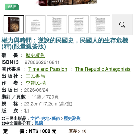
85折
權力與時間：逆說的民國史，民國人的生存危機
(精)(限量親簽版)
叢書
：
歷史聚焦
ISBN13
：
9786662616841
替代書名
：
Time and Passion
：
The Republic Antagonists
出版社
：
三民書局
作者
：
李建民-著
出版日
：
2026/06/24
裝訂／頁數
：
平裝／720頁
規格
：
23.2cm*17.2cm (高/寬)
版次
：
初
三民出版品
：
文哲･史地･藝術
歷史聚焦
中文圖書分類
：
民國
定價
：NT$ 1000 元
庫存 > 10