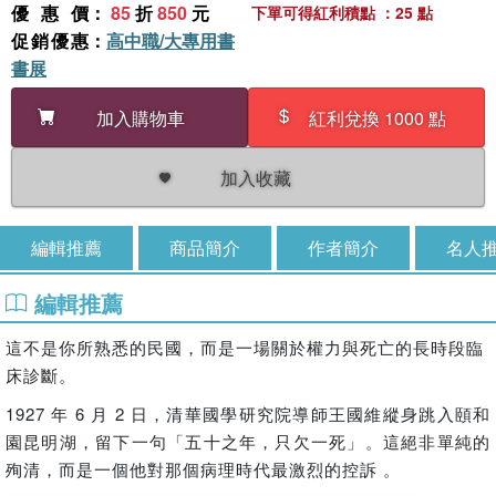
優惠價
：
85
折
850
元
下單可得紅利積點 ：25 點
促銷優惠
：
高中職/大專用書
書展
加入購物車
紅利兌換 1000 點
加入收藏
編輯推薦
商品簡介
作者簡介
名人
編輯推薦
這不是你所熟悉的民國，而是一場關於權力與死亡的長時段臨
床診斷。
1927
6
2
年
月
日，清華國學研究院導師王國維縱身跳入頤和
園昆明湖，留下一句「五十之年，只欠一死」。這絕非單純的
殉清，而是一個他對那個病理時代最激烈的控訴
。