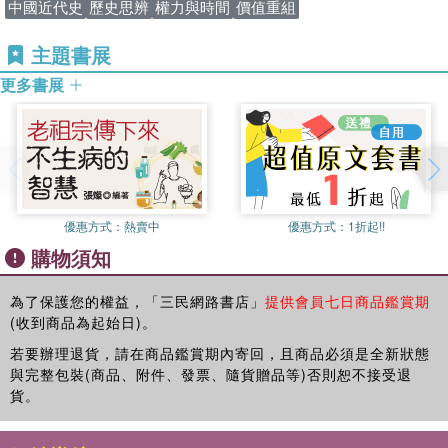
中國近代史
歷史思辨
權力與時間
價值重組
懸系，沿江沿海地方，尤盼時通消息。」可見民國史充滿了不
第五章
王國維，我們在此分手吧
安氣氛。朱孝遠指出：「研究磚頭和研究房子是兩回事。」我
主題書展
後
記
如何研究民國這棟房子？
更多書展
附錄：我的學習歷史反思——從黃帝到王國維
我花很長的時間閱讀二手的研究。講王國維的書不少，我講的
不同。民國史相對其他的中國歷史，除了過多的史料，還必須
克服「哪些社群掌握界定知識的優勢權？知識要用在誰身
上？」同時也必須考慮研究者被「禁聲或消音
(silencing)
，常
被用來作為限制他人參與言說論述的權力關係的運作」。
我所謂的關係，並不是想像中的意思。王國維所謂的關係指的
優惠方式：
熱賣中
優惠方式：
1折起!!
是習慣、限制。他說：「社會上之習慣，殺許多之善人；文學
購物須知
上之習慣，殺許多之天才。」
為了保護您的權益，「三民網路書店」
提供會員七日商品鑑賞期
張愛玲
(1920-1995)
的民國小說：《少帥》，是她生前未發表
(收到商品為起始日)。
的英文作品。這部作品也沒有寫完，只有七章。小說中的男主
角是她看不起的男人。張愛玲活在自己的書寫裡。女主角在故
若要辦理退貨，請在商品鑑賞期內寄回，且商品必須是全新狀態
事裡只有
13
歲。內容充滿家庭中監控偷窺及閒言閒語的書寫行
與完整包裝(商品、附件、發票、隨貨贈品等)否則恕不接受退
動。這部民國小說涉及私密
貨。
(intime)
。但私密並不是純粹的自
我：「難以想像一個不受他人、法律、歷史干涉的。」故事從
1925
年寫到
1930
年：「現代史沒有變成史籍，一團亂麻，是