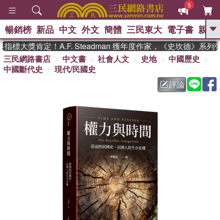
5
暢銷榜
新品
中文
外文
簡體
三民東大
電子書
親子
GO
標大獎肯定！A.F. Steadman 獲年度作家，《史坎德》系列
三民網路書店
中文書
社會人文
史地
中國歷史
、
熱搜：
東野圭吾
高希均教授回憶錄
中國斷代史
現代/民國史
、
、
、
The Odyssey
父親節
花開錦
、
、
、
繡
暑期推薦
方念華
台灣的
評論
、
李登輝時代
數學女孩：黎曼猜想
、
、
偉大的迷走神經
如果歷史是一
、
群喵
臺灣漫遊錄