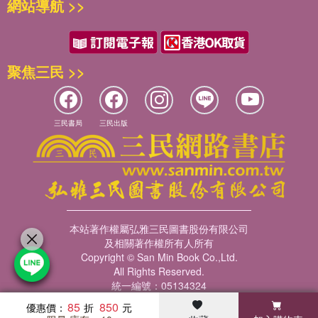
網站導航 >>
個危險的題材，決不會在他們的時代筆之於書。真實有一千種
面相。」民國史決不會在民國時代成為史籍。
民國時期最主要的人物就是像《少帥》書中之類的男人。托爾
斯泰
(1928-1910)
的力著主要是探討戰爭。他經常在作品中提
聚焦三民 >>
到歷史學家並認為歷史作品大部分不可靠。「歷史事件的原因
是什麼呢？是權力。」「沒有權力的觀念，就無法敘述人們的
集體活動。」那麼戰爭這種集體活動是有哪些權力？
三民書局
三民出版
這本書探討權力的時間。政治的權力不是一切。大部分的人對
權力緘口不言。權力就是歷史研究的中心及深度問題。如同余
英時
(1930-2021)
先生的洞見：「我們看看整個二十世紀，中
國人最活躍的分子，最關心的大概是權力問題。我有權力，我
就可以號令別人，我就活得好，不管別人死活。」
在民國時期對資源與財產等控制的權力，如何行己有恥？野村
本站著作權屬弘雅三民圖書股份有限公司
及相關著作權所有人所有
浩一對民國史的洞見：「正因為中國沒能很好地解決『公
Copyright © San Min Book Co.,Ltd.
正』、『公開』的課題，導致了後來歷史的曲折。」王國維及
All Rights Reserved.
其他人自殺的選擇與權力有關的人物的關係為何？後者很少承
統一編號：05134324
認自己有權力。
85
850
優惠價：
我的書題是什麼意思？什麼是
When am I
？一個歷史研究者在