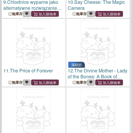
9.
Chlodnice wyparne jako
10.
Say Cheese: The Magic
alternatywne rozwiązanie
Camera
dla chlodziarek
無庫存
無庫存
mechanicznych
滿額折
11.
The Price of Forever
12.
The Divine Mother - Lady
of the Bones: A Book of
Mysteries, Devotions and
無庫存
無庫存
Practices