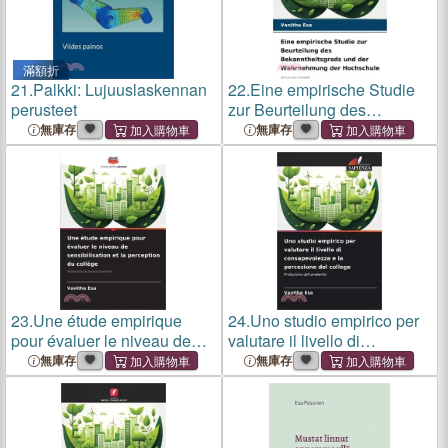
滿額折
21.
Palkki: Lujuuslaskennan
22.
Eine empirische Studie
perusteet
zur Beurteilung des
Bekanntheitsgrads und der
無庫存
無庫存
Wahrnehmung der
Hochschule
23.
Une étude empirique
24.
Uno studio empirico per
pour évaluer le niveau de
valutare il livello di
sensibilisation et la
consapevolezza e la
無庫存
無庫存
perception du collège
percezione del college