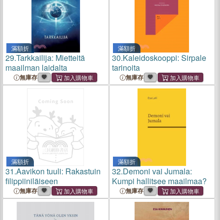
滿額折
滿額折
29.
Tarkkailija: Mietteitä
30.
Kaleidoskooppi: Sirpale
maailman laidalta
tarinoita
無庫存
無庫存
滿額折
滿額折
31.
Aavikon tuuli: Rakastuin
32.
Demoni vai Jumala:
filippiiniläiseen
Kumpi hallitsee maailmaa?
無庫存
無庫存