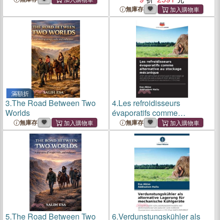
Volume One
無庫存
滿額折
3.
The Road Between Two
4.
Les refroidisseurs
Worlds
évaporatifs comme
alternative au stockage
無庫存
無庫存
mécanique
5.
The Road Between Two
6.
Verdunstungskühler als