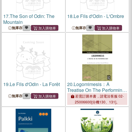
17.
The Son of Odin: The
18.
Le Fils d'Odin - L'Ombre
Mountain
無庫存
無庫存
19.
Le Fils d'Odin - La Forêt
20.
Logomimesis：A
Treatise On The Performing
Body
無庫存
若需訂購本書，請電洽客服 02-
25006600[分機130、131]。