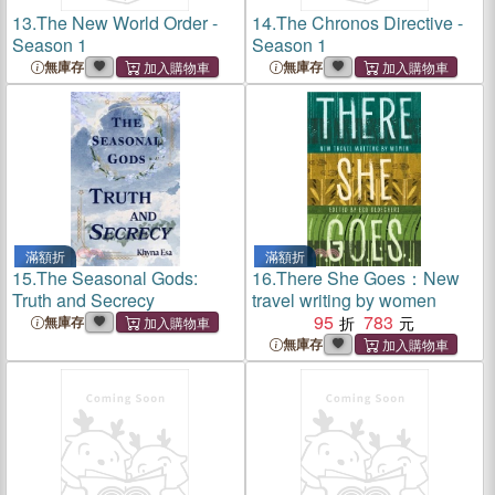
13.
The New World Order -
14.
The Chronos Directive -
Season 1
Season 1
無庫存
無庫存
滿額折
滿額折
15.
The Seasonal Gods:
16.
There She Goes：New
Truth and Secrecy
travel writing by women
95
783
無庫存
無庫存