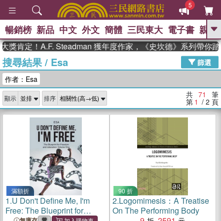
5
暢銷榜
新品
中文
外文
簡體
三民東大
電子書
親子
GO
！A.F. Steadman 獲年度作家，《史坎德》系列帶你踏上熱
搜尋結果
/
Esa
、
、
熱搜：
東野圭吾
The Odyssey
篩選
、
、
父親節
如果歷史是一群喵
暑期
作者：Esa
、
、
推薦
國際布克獎 臺灣漫遊錄
方
、
、
念華
台灣的李登輝時代
數學女
共
71
筆
顯示
排序
、
孩：黎曼猜想
偉大的迷走神經
第
1
/ 2
頁
滿額折
90 折
1.
U Don't Define Me, I'm
2.
Logomimesis：A Treatise
Free: The Blueprint for
On The Performing Body
Freedom and Liberation:
9
2591
無庫存