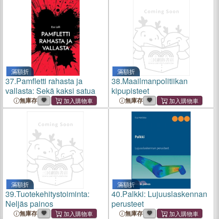
滿額折
滿額折
37.
Pamfletti rahasta ja
38.
Maailmanpolitiikan
vallasta: Sekä kaksi satua
kipupisteet
無庫存
無庫存
滿額折
滿額折
39.
Tuotekehitystoiminta:
40.
Palkki: Lujuuslaskennan
Neljäs painos
perusteet
無庫存
無庫存