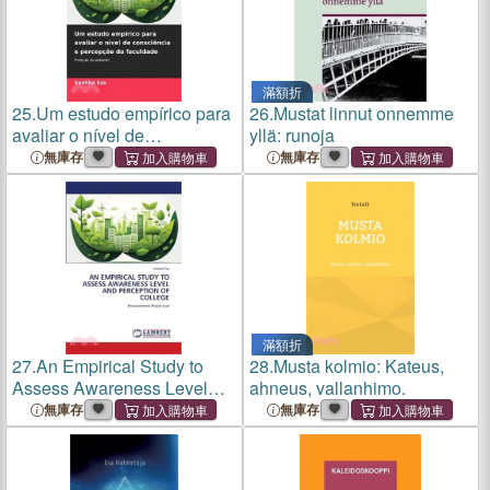
滿額折
25.
Um estudo empírico para
26.
Mustat linnut onnemme
avaliar o nível de
yllä: runoja
consciência e percepção da
無庫存
無庫存
faculdade
滿額折
27.
An Empirical Study to
28.
Musta kolmio: Kateus,
Assess Awareness Level
ahneus, vallanhimo.
and Perception of College
無庫存
無庫存