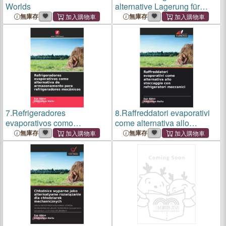
Worlds
alternative Lagerung für
mechanische Kühlgeräte
無庫存
無庫存
7.
Refrigeradores
8.
Raffreddatori evaporativi
evaporativos como
come alternativa allo
alternativa de
stoccaggio con refrigeratori
無庫存
無庫存
armazenamento para
meccanici
refrigeradores mecânicos