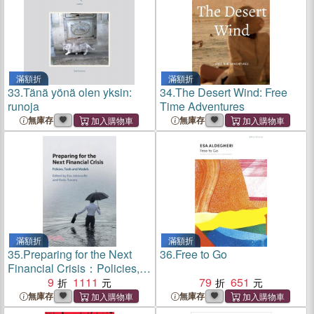
滿額折
滿額折
33.
Tänä yönä olen yksin:
34.
The Desert Wind: Free
runoja
Time Adventures
無庫存
無庫存
滿額折
滿額折
35.
Preparing for the Next
36.
Free to Go
Financial Crisis：Policies,
Tools and Models
9
1111
79
651
無庫存
無庫存