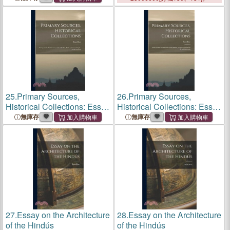
25.
Primary Sources,
26.
Primary Sources,
Historical Collections: Essay
Historical Collections: Essay
on the Architecture of the
on the Architecture of the
無庫存
無庫存
Hindús, With a Foreword by
Hindús, With a Foreword by
T. S. Wentworth
T. S. Wentworth
27.
Essay on the Architecture
28.
Essay on the Architecture
of the Hindús
of the Hindús