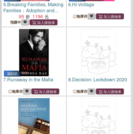
5.
Breaking Families, Making
6.
Hi-Voltage
Families：Adoption and
Child Welfare in the 1990s
95
1196
無庫存
預購中
滿額折
7.
Runaway in the Mafia
8.
Decision: Lockdown 2020
無庫存
無庫存