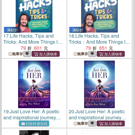
滿額折
滿額折
17.
Life Hacks, Tips and
18.
Life Hacks, Tips and
Tricks: And More Things I
Tricks：And More Things I
Didn't Know Until I Was in
79
601
Didn? Know Until I Was In
79
651
My 30s
My 30s
無庫存
無庫存
19.
Just Love Her: A poetic
20.
Just Love Her: A poetic
and inspirational journey
and inspirational journey
into love's divine essence
into love's divine essence
無庫存
到貨時通知我