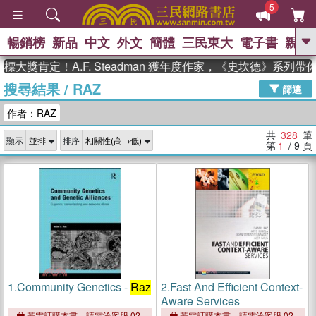
5
暢銷榜
新品
中文
外文
簡體
三民東大
電子書
親子
GO
定！A.F. Steadman 獲年度作家，《史坎德》系列帶你踏
搜尋結果
/
RAZ
、
熱搜：
東野圭吾
高希均教授回憶錄
篩選
、
、
、
The Odyssey
父親節
如果歷
作者：RAZ
、
、
史是一群喵
暑期推薦
國際布克
、
、
獎 臺灣漫遊錄
方念華
台灣的李
共
328
筆
顯示
排序
、
、
登輝時代
數學女孩：黎曼猜想
第
1
/ 9
頁
偉大的迷走神經
1.
Community Genetics -
Raz
2.
Fast And Efficient Context-
Aware Services
若需訂購本書，請電洽客服 02-
若需訂購本書，請電洽客服 02-