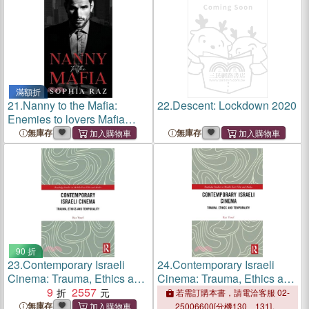
滿額折
21.
Nanny to the Mafia:
22.
Descent: Lockdown 2020
Enemies to lovers Mafia
Romance
無庫存
無庫存
90 折
23.
Contemporary Israeli
24.
Contemporary Israeli
Cinema: Trauma, Ethics and
Cinema: Trauma, Ethics and
Temporality
9
2557
Temporality
若需訂購本書，請電洽客服 02-
無庫存
25006600[分機130、131]。