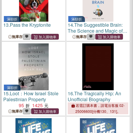
滿額折
滿額折
13.
Pass the Kryptonite
14.
The Suggestible Brain:
The Science and Magic of
How We Make Up Our
無庫存
無庫存
Minds
滿額折
15.
Loot：How Israel Stole
16.
The Tragically Hip: An
Palestinian Property
Unofficial Biography
95
1425
若需訂購本書，請電洽客服 02-
無庫存
25006600[分機130、131]。