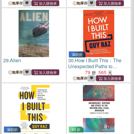
無庫存
無庫存
滿額折
29.
Alien
30.
How I Built This：The
Unexpected Paths to
Success From the World's
79
565
無庫存
Most Inspiring Entrepreneurs
無庫存
滿額折
90 折