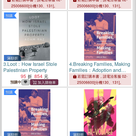
25006600[分機130、131]。
25006600[分機130、131]。
預購
滿額折
3.
Loot：How Israel Stole
4.
Breaking Families, Making
Palestinian Property
Families：Adoption and
95
854
Child Welfare in the 1990s
若需訂購本書，請電洽客服 02-
預購中
25006600[分機130、131]。
預購
滿額折
滿額折