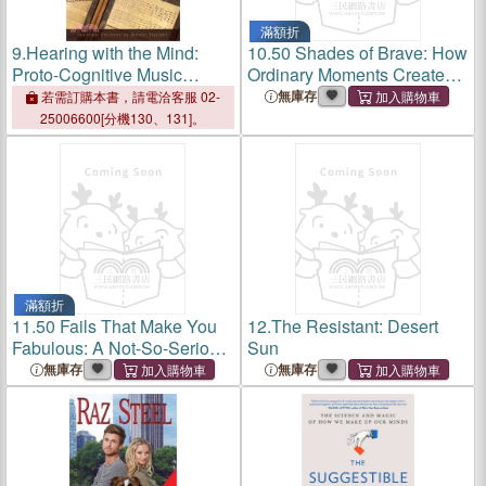
滿額折
9.
Hearing with the Mind:
10.
50 Shades of Brave: How
Proto-Cognitive Music
Ordinary Moments Create
Theory in the Scottish
Extraordinary Courage
無庫存
若需訂購本書，請電洽客服 02-
Enlightenment
25006600[分機130、131]。
滿額折
11.
50 Fails That Make You
12.
The Resistant: Desert
Fabulous: A Not-So-Serious
Sun
Guide to Owning Every Flop
無庫存
無庫存