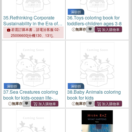
滿額折
35.
Rethinking Corporate
36.
Toys coloring book for
Sustainability in the Era of
toddlers-children ages 3-8
Climate Crisis: A Strategic
無庫存
若需訂購本書，請電洽客服 02-
Design Approach
25006600[分機130、131]。
滿額折
滿額折
37.
Sea Creatures coloring
38.
Baby Animals coloring
book for kids-ocean life-
book for kids
children ages 5-8
無庫存
無庫存