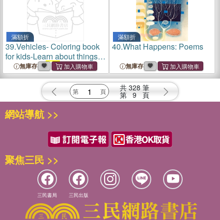
滿額折
滿額折
39.
Vehicles- Coloring book
40.
What Happens: Poems
for kids-Learn about things
that go - by
Raz
McOvoo
無庫存
無庫存
共
328
筆
第
9
頁
網站導航 >>
聚焦三民 >>
三民書局
三民出版