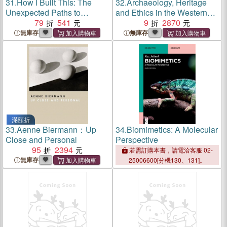
31.
How I Built This: The
32.
Archaeology, Heritage
Unexpected Paths to
and Ethics in the Western
Success from the World's
79
541
Wall Plaza, Jerusalem:
9
2870
Most Inspiring Entrepreneurs
Darkness at the End of the
無庫存
無庫存
Tunnel
滿額折
33.
Aenne Biermann：Up
34.
Biomimetics: A Molecular
Close and Personal
Perspective
95
2394
若需訂購本書，請電洽客服 02-
無庫存
25006600[分機130、131]。