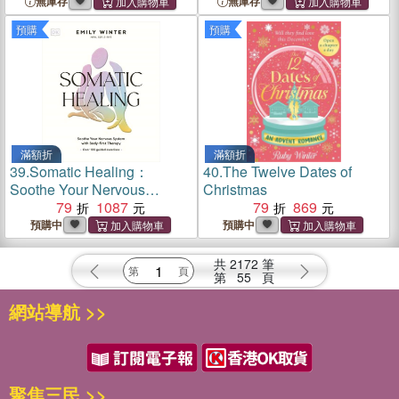
無庫存
無庫存
預購
預購
滿額折
滿額折
39.
Somatic Healing：
40.
The Twelve Dates of
Soothe Your Nervous
Christmas
System with Body-first
79
1087
79
869
Therapy: Over 100 Guided
預購中
預購中
Exercises
共
2172
筆
第
55
頁
網站導航 >>
聚焦三民 >>