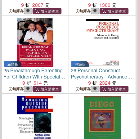
9
2807
9
1300
無庫存
無庫存
滿額折
滿額折
25.
Breakthrough Parenting
26.
Personal Construct
For Children With Special
Psychotherapy - Advances
Needs: Raising The Bar Of
9
614
In Theory, Practice And
9
2324
Expectations
Research
無庫存
無庫存