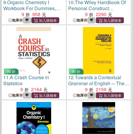
9.
Organic Chemistry I
10.
The Wiley Handbook Of
Workbook For Dummies,
Personal Construct
2Nd Edition
9
958
Psychology
9
2290
無庫存
無庫存
90 折
90 折
11.
A Crash Course in
12.
Towards a Contextual
Statistics
Grammar of English ─ The
9
2164
Clause and Its Place in the
9
2159
Definition of Sentence
無庫存
無庫存