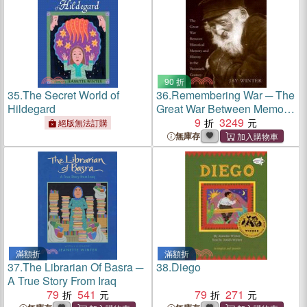
90 折
35.
The Secret World of
36.
Remembering War ─ The
Hildegard
Great War Between Memory
And History In The Twentieth
9
3249
絕版無法訂購
Century
無庫存
滿額折
滿額折
37.
The Librarian Of Basra ─
38.
Diego
A True Story From Iraq
79
541
79
271