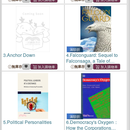
滿額折
3.
Anchor Down
4.
Falconguard: Sequel to
Falconsaga, a Tale of
Icelandic Folklore
無庫存
無庫存
滿額折
5.
Political Personalities
6.
Democracy's Oxygen：
How the Corporations