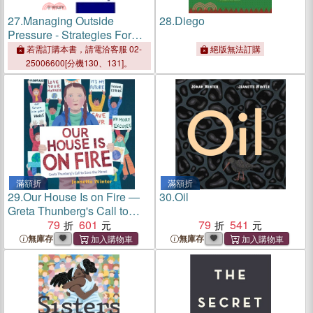
27.
Managing Outside
28.
Diego
Pressure - Strategies For
Preventing Corporate
若需訂購本書，請電洽客服 02-
絕版無法訂購
Disasters
25006600[分機130、131]。
滿額折
滿額折
29.
Our House Is on Fire ―
30.
Oil
Greta Thunberg's Call to
Save the Planet
79
601
79
541
無庫存
無庫存