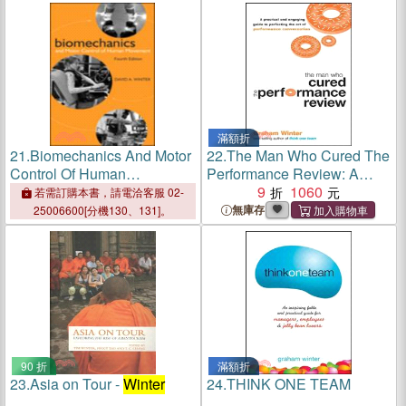
滿額折
21.
Biomechanics And Motor
22.
The Man Who Cured The
Control Of Human
Performance Review: A
Movement, Fourth Edition
Practical And Engaging
9
1060
若需訂購本書，請電洽客服 02-
Guide To Perfecting The Art
無庫存
25006600[分機130、131]。
Of Performance
Conversation
90 折
滿額折
23.
Asia on Tour -
Winter
24.
THINK ONE TEAM