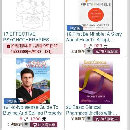
滿額折
17.
EFFECTIVE
18.
First Be Nimble: A Story
PSYCHOTHERAPIES -
About How To Adapt,
WHAT ELSE WORKS FOR
Innovate And Perform In A
9
923
若需訂購本書，請電洽客服 02-
WHOM？
Volatile Business World
無庫存
25006600[分機130、131]。
滿額折
19.
No-Nonsense Guide To
20.
Basic Clinical
Buying And Selling Property
Pharmacokinetics with
9
1300
Online Access
無庫存
無庫存