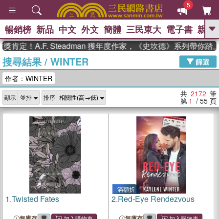
5
暢銷榜
新品
中文
外文
簡體
三民東大
電子書
親子
GO
A.F. Steadman 獲年度作家，《史坎德》系列帶你踏上熱血
搜尋結果
/
WINTER
、
熱搜：
東野圭吾
高希均教授回憶錄
篩選
、
、
、
The Odyssey
父親節
如果歷
作者：WINTER
、
、
史是一群喵
暑期推薦
國際布克
、
、
獎 臺灣漫遊錄
方念華
台灣的李
共
2172
筆
顯示
排序
、
、
登輝時代
數學女孩：黎曼猜想
第
1
/ 55
頁
偉大的迷走神經
滿額折
1.
Twisted Fates
2.
Red-Eye Rendezvous
無庫存
無庫存