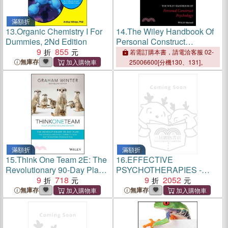
滿額折
13.
Organic Chemistry I For
14.
The Wiley Handbook Of
Dummies, 2Nd Edition
Personal Construct
9
855
Psychology
若需訂購本書，請電洽客服 02-
無庫存
25006600[分機130、131]。
滿額折
滿額折
15.
Think One Team 2E: The
16.
EFFECTIVE
Revolutionary 90-Day Plan
PSYCHOTHERAPIES -
That Engages Employees,
9
718
WHAT ELSE WORKS FOR
9
2052
Connects Silos And
WHOM？
無庫存
無庫存
Transforms Organisations