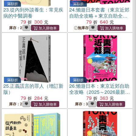
滿額折
滿額折
23.
從內到外談養生：常見疾
24.
懶遊日本套書（東京近郊
病的中醫調養
自助全攻略＋東京自助全攻
79
300
略）（2025～2026最新版）
79
640
庫存：2
無庫存
滿額折
滿額折
25.
正義謊言的罪人（增訂新
26.
懶遊日本：東京近郊自助
版）
全攻略（2025～2026最新
79
284
版）
79
363
庫存：2
庫存：3