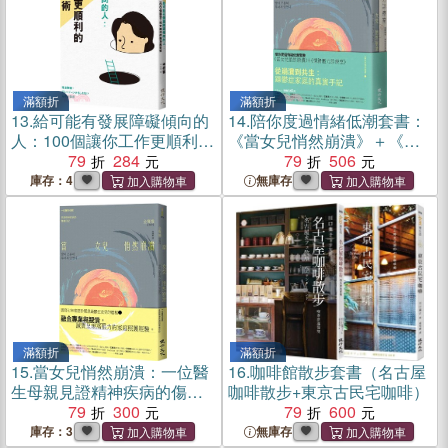
滿額折
滿額折
13.
給可能有發展障礙傾向的
14.
陪你度過情緒低潮套書：
人：100個讓你工作更順利的
《當女兒悄然崩潰》＋《情
職場應對術
79
284
緒壓力診療室》
79
506
庫存：4
無庫存
滿額折
滿額折
15.
當女兒悄然崩潰：一位醫
16.
咖啡館散步套書（名古屋
生母親見證精神疾病的傷痛
咖啡散步+東京古民宅咖啡）
日記
79
300
79
600
庫存：3
無庫存