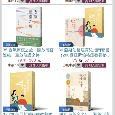
庫存：3
無庫存
滿額折
滿額折
35.
香氣療癒之旅：開啟感官
36.
亞斯伯格症育兒指南套書
連結，重啟修護之路
（200個亞斯伯格症教養祕訣
79
300
+亞斯伯格症實用指南（增訂
79
577
新版）)（共二冊）
庫存：3
無庫存
滿額折
滿額折
37.
200個亞斯伯格症教養祕
38.
打造黃金老年，避免下流