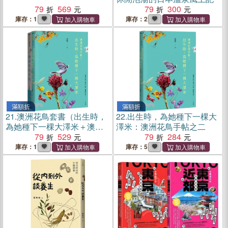
79
569
79
300
庫存：1
庫存：2
滿額折
滿額折
21.
澳洲花鳥套書（出生時，
22.
出生時，為她種下一棵大
為她種下一棵大澤米＋澳洲
澤米：澳洲花鳥手帖之二
花鳥手帖）
79
529
79
284
庫存：1
庫存：5