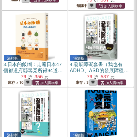
預購中
滿額折
滿額折
3.
日本的飯糰：走遍日本47
4.
發展障礙套書（我也有
個都道府縣尋覓所得94道食
ADHD、ASD的發展障礙？
譜
79
355
＋給可能有發展障礙傾向的
79
537
人）
庫存 > 10
庫存：3
滿額折
滿額折