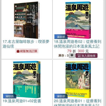
滿額折
17.
名古屋咖啡散步：喫茶夢
18.
溫泉周遊卷02︰從療養到
遊仙境
休閒泡湯的日本溫泉風土記
79
300
絕版無法訂購
庫存：3
滿額折
滿額折
19.
溫泉周遊01+02套書
20.
溫泉周遊卷01︰從療養到
休閒泡湯的日本溫泉風土記