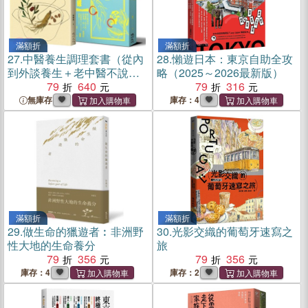
滿額折
滿額折
27.
中醫養生調理套書（從內
28.
懶遊日本：東京自助全攻
到外談養生＋老中醫不說你
略（2025～2026最新版）
不懂的養生經）
79
640
79
316
無庫存
庫存：4
滿額折
滿額折
29.
做生命的獵遊者︰非洲野
30.
光影交織的葡萄牙速寫之
性大地的生命養分
旅
79
356
79
356
庫存：4
庫存：2