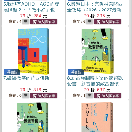
5.
我也有ADHD、ASD的發
6.
懶遊日本：京阪神奈關西
展障礙？：「做不好」也會
全攻略（2026～2027最新
變輕鬆
79
284
版）
79
395
庫存：4
庫存：6
滿額折
滿額折
7.
繼續微笑的薛西佛斯
8.
新富族翻轉財富的練習課
套書（新富族的致富習慣＋
79
316
翻轉財富的人生練習）
79
537
庫存：6
庫存：1