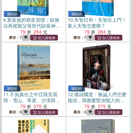
滿額折
滿額折
9.
新富族的致富習慣：給無
10.
失智日和：失智症上門！
法再複製父母世代財富神話
家人失智怎麼辦？
的我們
79
284
79
284
庫存：7
庫存：7
滿額折
滿額折
11.
不負責任之中亞我見我
12.
搖頭國度：無論人們怎麼
得：雪山、草原、沙漠與絲
搖頭，我都要堅決闖入的禁
路藍頂，中亞五國漫遊記
79
379
地─印度
79
379
庫存：5
庫存：3