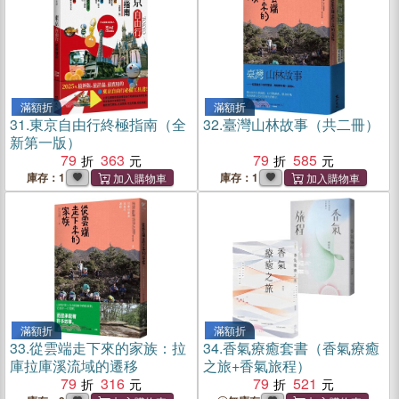
滿額折
滿額折
31.
東京自由行終極指南（全
32.
臺灣山林故事（共二冊）
新第一版）
79
363
79
585
庫存：1
庫存：1
滿額折
滿額折
33.
從雲端走下來的家族：拉
34.
香氣療癒套書（香氣療癒
庫拉庫溪流域的遷移
之旅+香氣旅程）
79
316
79
521