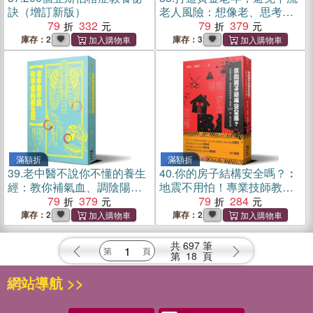
訣（增訂新版）
老人風險：想像老、思考
79
332
老、挑戰老，從日本社會經
79
379
驗尋找答案
庫存：2
庫存：3
滿額折
滿額折
39.
老中醫不說你不懂的養生
40.
你的房子結構安全嗎？︰
經：教你補氣血、調陰陽、
地震不用怕！專業技師教你
防大病，祛除濁、瘀、火、
79
379
安心購屋100問（增訂新版）
79
284
毒體質
庫存：2
庫存：2
共
697
筆
第
18
頁
網站導航 >>