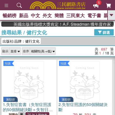
5
暢銷榜
新品
中文
外文
簡體
三民東大
電子書
親子
GO
英國出版界指標大獎肯定！A.F. Steadman 獲年度作家，《
搜尋結果
/
健行文化
、
熱搜：
東野圭吾
高希均教授回憶錄
篩選
、
、
、
The Odyssey
父親節
花開錦
出版社/品牌：健行文化
、
、
、
繡
暑期推薦
方念華
台灣的
、
李登輝時代
數學女孩：黎曼猜想
共
697
筆
顯示
排序
、
、
偉大的迷走神經
如果歷史是一
第
1
/ 18
頁
、
群喵
臺灣漫遊錄
預購
預購
滿額折
滿額折
1.
失智症套書（失智症照護
2.
失智症照護的50個關鍵決
的50個關鍵決斷＋失智日
斷
和）
79
331
預購中