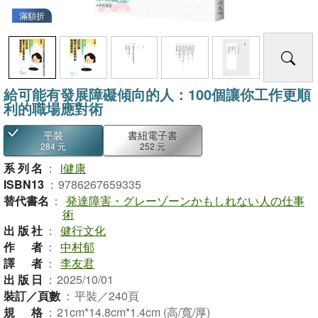
滿額折
給可能有發展障礙傾向的人：100個讓你工作更順
利的職場應對術
平裝
書紐電子書
284 元
252 元
系列名
：
i健康
ISBN13
：
9786267659335
替代書名
：
発達障害・グレーゾーンかもしれない人の仕事
術
出版社
：
健行文化
作者
：
中村郁
譯者
：
李友君
出版日
：
2025/10/01
裝訂／頁數
：
平裝／240頁
規格
：
21cm*14.8cm*1.4cm (高/寬/厚)