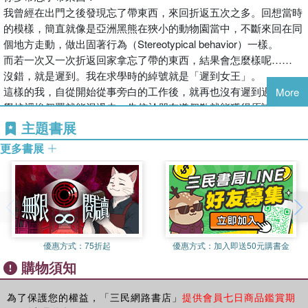
11 別做零碎工作！
罹患者。
我曾經在出門之後發現忘了帶東西，來回折返五次之多。回想當時
12 能夠即時回覆重要電子郵件的祕訣
自我介紹晚了點。幸會，我叫中村郁，目前從事旁白員與聲優
的模樣，簡直就像是亞洲黑熊在狹小的動物園當中，不斷來回在同
13 愈是亢奮時，愈要有鳥的視角、魚的視角、蝙蝠的視角！
的配音工作。同時，我也是在成年後被診斷為罹患發展障礙的
個地方走動，做出固著行為（Stereotypical behavior）一樣。
14 模仿成功者很危險
當事人。
而若一次又一次折返回家拿忘了帶的東西，結果會怎麼樣呢……
15 自行訂立詳細的期限，而不是提前去做
聽到發展障礙，有些人可能會覺得「什麼？障礙？」而退避三
沒錯，就是遲到。我在求學時的綽號就是「遲到女王」。
16 我們這些發展障礙者應該擁有的手記本
舍。但是，發展障礙並不罕見。現在，被診斷為發展障礙的日
這樣的我，自從開始從事旁白的工作後，就再也沒有遲到過。
More
17 使用mahora筆記本
本人數正在迅速增加。
學校裡挨個罵就能混過去，失信於朋友道個歉就能獲得原諒（即使
18 避免只用語音溝通
根據文部科學省的調查，日本小學生當中每大約十人就有一人
這樣次數也有限），但工作不同，只要遲到一次……尤其是從事我
主題書展
第2章 整理環境的生活妙招
罹患發展障礙。假如再加上未經確診的可能罹患者就會更多。
這種工作的人，就算說「遲到＝立刻開除」也不為過！
19 藉由紙袋大作戰獲得清爽環境
更多書展
另外，最近成年出社會之後，發現有發展障礙的案例也正在增
為了讓自己絕不忘了帶東西，我採取了非常普通的做法，那就是將
20 每年固定整理文件四次
加當中。
所有攜帶物品列成清單。準備一塊白板或軟木留言板，將每天要帶
21 單單一個透明文件夾就搞定
我做不到普通人能夠輕鬆做到的事情。直到察覺原因在於發展
的東西全部寫下來。
22 使用文明的利器：防丟標籤
障礙之前，我一直責怪自己是個沒有用的人。
•智慧型手機 •手機充電器 •錢包 •手錶 •旁白稿 •家鑰匙
23 每天丟一件自己的東西
儘管拚命努力，周圍的人卻認為我不努力和偷懶，讓人非常痛
•原子筆 •手記本 •名片夾 •電視臺入場證 •補妝用品
24 進行重要的指差確認時要製造戲劇效果
苦，就像在不斷解決沒有答案的問題。我活得了無生趣，腳下
我絕不能忘了帶的東西就是這些。
25 備用品多一點才正好
優惠方式：
75折起
優惠方式：
加入即送50元購書金
總是搖搖欲墜，每一步都走得非常不穩。
「這種東西不用特意寫下來也不會忘吧？」要是你這樣想，那可得
26 日本最不花腦筋的整理方法
當時，同事接受檢查後發現自己有發展障礙。聽到這個消息，
購物須知
小心了！請牢牢記住「我們就是會忘記」。
27 避免電腦桌面一片混亂的技巧
我懷疑自己是否也有類似的情況，於是決定去醫院檢查。
另外，有幾天會冒出其他絕不能忘了帶的東西，像是公共事業費的
28 增加黑色的衣服
診斷結果不出所料，就是發展障礙。我同時罹患自閉類群障礙
匯款單、郵件或特殊的提交文件，這些務必要在前一天加寫在板子
為了保護您的權益，「三民網路書店」
提供會員七日商品鑑賞期
29 穿戴的東西要重視功能性