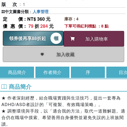
版次
：
1
中文圖書分類
：
人事管理
定價
：NT$ 360 元
庫存：4
優惠價
：
79
折
284
元
下單可得紅利積點 ：8 點
領券後再享88折起
領
加入購物車
加入收藏
商品簡介
作者簡介
序
目
商品簡介
★ 作者深刻經歷，結合職場實踐與生活技巧，提出一套專為
ADHD/ASD者設計的「可複製、有效職場策略」。
★ 調整環境與手段，以「適合我的方法」取代一道難解題。適
合仍在職場中摸索、希望善用自身優勢並避免失誤的上班族閱
讀。