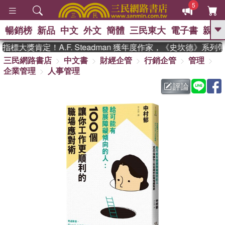
5
暢銷榜
新品
中文
外文
簡體
三民東大
電子書
親子
GO
大獎肯定！A.F. Steadman 獲年度作家，《史坎德》系列
三民網路書店
中文書
財經企管
行銷企管
管理
、
熱搜：
東野圭吾
高希均教授回憶錄
企業管理
人事管理
、
、
、
The Odyssey
父親節
花開錦
、
、
、
繡
暑期推薦
方念華
台灣的
評論
、
李登輝時代
數學女孩：黎曼猜想
、
、
偉大的迷走神經
如果歷史是一
、
群喵
臺灣漫遊錄