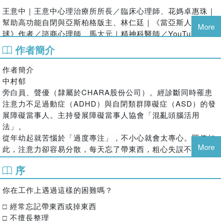
王意中｜王意中心理治療所所長／臨床心理師、花媽卓惠珠｜
幫助高功能自閉與亞斯柏格版主、林仁廷｜《當亞斯人來到地
More
球》作者／諮商心理師、馬大元｜精神科醫師／YouTuber 一
致推薦
作者簡介
避免失誤！巧妙運用我們的獨特特質！擴展長處，補足短處！
作者簡介
就算不會「看空氣」也沒關係，不必追求完美，擁有不擅長的
中村郁
地方也OK，雖然與常人略有不同，但這些「職場技巧」卻效
旁白員、聲優（隸屬於CHARA股份公司）。經診斷同時罹患
果顯著。
注意力不足過動症（ADHD）與自閉類群障礙症（ASD）的發
展障礙當事人。主持發展障礙當事人協會「混亂頭腦活用
具有ADHD或ASD等發展障礙的人在職場上會面臨各種困難：
法」。
●「總是遲到」
從年幼起就苦惱於「過度專注」，不小心就會太專心。即使如
●「無法遵守交稿期限」
More
此，注意力卻容易分散，每天忘了帶東西，粗心失誤不斷。也
●「溝通困難」
怕與人溝通，總是眉頭深鎖，度過痛苦的童年時光。
序
●「無法控制情緒」
學生時期，因為ADHD與ASD的特質作祟，屢次在兼差時遭到
●「思考無法有條不紊」
開除，甚至被某個兼職處的店長貼上「社會邊緣人」的標籤。
你在工作上遇過這樣的困難嗎？
●「過度容易陷入低潮」⋯⋯等等。
於是就認為「沒有自己做得來的工作」而自暴自棄，放棄求職
多數人看似只要稍加努力就能改善，但對於發展障礙者來說，
活動，卻在一連串機緣巧合之下成為旁白事務所的一員。能在
□ 經常忘記帶東西或掉東西
卻格外艱難。因此，坊間許多商業書籍所提的方法，並不適用
麥克風前專心說話的旁白工作是極致的單工作業，意外成了適
□ 不擅長整理