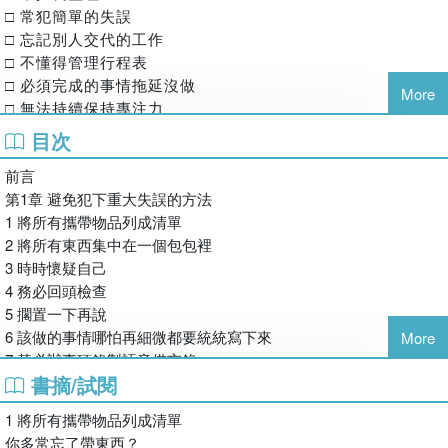
於他們。因此，本書由身為發展障礙者的作者，整理出一套簡
合她的職業。出於絕不想再遭到開除的強烈意念，儘管身懷發
□ 常犯簡單的失誤
單可模仿、能持續在工作中實踐、切實可行的生活技巧
展障礙，也開創許多避免重大失誤的生活妙招，努力工作。爾
□ 忘記別人交代的工作
（Life‑hack）。
後二十二年來，除了產假之外從來沒有請假缺勤。
□ 不懂得管理行程表
其實，許多發展障礙者同時具備一般人沒有的優勢能力──例
現在，她擔任許多全日本網路節目和電視廣告的旁白，同時以
□ 必須完成的事情拖延沒做
More
如強大的專注力或記憶力。如果能透過調整環境、巧妙運用策
發展障礙當事人的身分，積極從事寫作和全日本各地的演講活
□ 無法持續保持專注力
略，補足不足之處，就能將這些能力充分發揮，取得傑出成
動，以增進社會對於發展障礙的了解。著有《發展障礙之下
□ 對感興趣的事情過度投入
目次
就。
「混亂的我」閃耀最佳光芒的方法》（秀和SYSTEM）。
□ 總是反覆糾結自己無能為力的事情
讓發展障礙者能夠：與周圍相處和諧、減少工作失誤、不致累
前言
□ 經常遲到
譯者簡介
積壓力，並有效產出成果──這就是本書要學習的方法。
第1章 避免犯下重大失誤的方法
□ 無法理解含糊的指示
李友君
1 將所有攜帶物品列成清單
□ 早上沒辦法順利起床
日文專職譯者，期盼能夠藉由跨語言的力量，讓更多人體會到
2 將所有東西集中在一個包包裡
□ 一有想法就衝動地付諸行動
學問的奧妙之處。
3 時時懷疑自己
□ 無法同時處理好幾件事情
4 務必回頭檢查
□ 與許多人接觸後會過度疲憊
5 擱置一下再說
□ 經常惹怒上司或同事
6 該做的事情哪怕再細微都要統統寫下來
□ 有時別人會覺得我這個人很失禮
More
7 替必辦事項錄製語音備忘錄
□ 不會察言觀色，或有時過度揣測別人的心意
書摘/試閱
8 自行降低門檻
這些是我作為社會的一員開始工作到今天為止，一直困擾我的
9 我們這些發展障礙者最大的陷阱是「報連商」
煩惱清單。由於這些問題，我求學時每次打工都會遭到開除。
1 將所有攜帶物品列成清單
10 每天必須撥出時間回一次訊息
假如各位也符合其中幾項，就可能是發展障礙的確診者或可能
你多常忘了帶東西？