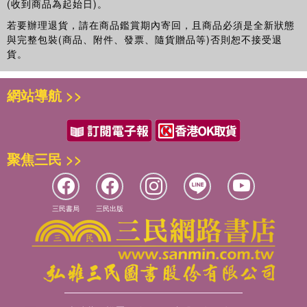
症（ASD）與注意力不足過動症（ADHD）。
(收到商品為起始日)。
上。而且出門前請務必逐一檢查。
30 借助專家的力量
發展障礙主要有以下三種：自閉類群障礙症（ASD）、注意力
這種方法雖然原始，但我靠這招有效防止了忘記帶東西的問題。
若要辦理退貨，請在商品鑑賞期內寄回，且商品必須是全新狀態
31 先花五分鐘去做
不足過動症（ADHD），以及學習障礙／特殊學習障礙（LD／
再強調一次，我們這些發展障礙者就是會忘記，絕對會忘記。
與完整包裝(商品、附件、發票、隨貨贈品等)否則恕不接受退
32 試了不行就放棄
SLD）。
我們要回歸基本功，別輕忽了檢查。這樣就不會變成亞洲黑熊了。
貨。
第3章 截長補短的工作術
ASD的特徵是在溝通或人際關係上會遇到困難，並有強烈的固
2 將所有東西集中在一個包包裡
33 不要追求普通人的普通
著行為。所以常被人說不了解對方的感受或不會察言觀色。而
我的包包當中總是一團亂。搞不清什麼東西放進哪裡，遞名片時讓
34 有些職業反而適合滿臉鬍鬚
網站導航 >>
且，患者往往會對喜歡的事物沉浸到底。
對方久等也是家常便飯。光是讓人久等就已經夠糟了，好不容易找
35 尋找特殊成就要素很多的工作
另外，患者對聲音或光線等刺激也很敏感。
到名片夾拿出來的瞬間，還會連帶蹦出糖果包裝紙、收據之類的垃
36 ASD的強烈固著能夠運用到工作上
ADHD的特徵有注意力分散、過動或衝動行為。
圾。對這樣的自己感到厭煩之後，就把選擇包包的標準從「時尚
37 發展障礙的狂熱其實對工作有益
這與多巴胺和腎上腺素這些神經傳導物質有關，這些物質的分
包」改成「容量大且容易整理的包包」。
38 多數人不具備的發展障礙能力
聚焦三民 >>
泌量無法有效調節，以至於呈現出ADHD的特質。
以下是我挑選包包時定下的五個條件：
39 藉由計時器法反過來活用過度專注
比如容易分心、頻頻失誤、常常忘記帶東西、無法控制情緒、
① 大容量
40 乾脆成為夢幻足球員！
不能制定計畫等，這些ADHD的特質常會在工作上讓人更辛
我去工作時使用的包包固定只有一個，因為自己一定會忘了更換內
41 將休息行程列入手記本當中
苦。雖然無法完全治癒，不過藥物可以抑制症狀到一定程度。
容物。為了將各種工作場合中覺得會需要的東西裝進一個包包裡，
三民書局
三民出版
42 了解細微差別的方法1
LD／SLD是沒有智力障礙，卻在閱讀、書寫或計算等特定能力
容量必須要大。
43 了解細微差別的方法2
上遇到困難。
② 內容物一目了然
44 沒有說明書就自己編纂
發展障礙者的能力往往參差不齊，做得到和做不到的事情差距
為了能一眼看出什麼東西在哪裡，開口大的包包也是必要條件。
45 保持真誠
懸殊。
③ 方便整理
46 細節才需要投入心力
其實以我來說，就是擅長記憶和計算，學校考試每次都能靠臨
因為包包當中容易變得雜亂，所以我會挑選許多夾層或口袋的款
47 憑著衝動全力以赴來創造奇蹟
時抱佛腳一決勝負。但在處理資訊和精準行動時就明顯不擅
式。